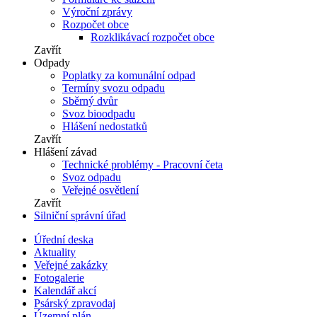
Výroční zprávy
Rozpočet obce
Rozklikávací rozpočet obce
Zavřít
Odpady
Poplatky za komunální odpad
Termíny svozu odpadu
Sběrný dvůr
Svoz bioodpadu
Hlášení nedostatků
Zavřít
Hlášení závad
Technické problémy - Pracovní četa
Svoz odpadu
Veřejné osvětlení
Zavřít
Silniční správní úřad
Úřední deska
Aktuality
Veřejné zakázky
Fotogalerie
Kalendář akcí
Psárský zpravodaj
Územní plán