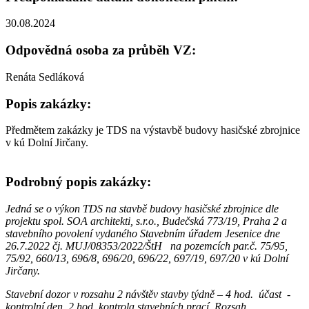
30.08.2024
Odpovědná osoba za průběh VZ:
Renáta Sedláková
Popis zakázky:
Předmětem zakázky je TDS na výstavbě budovy hasičské zbrojnice
v kú Dolní Jirčany.
Podrobný popis zakázky:
Jedná se o výkon TDS na stavbě budovy hasičské zbrojnice dle
projektu spol. SOA architekti, s.r.o., Budečská 773/19, Praha 2 a
stavebního povolení vydaného Stavebním úřadem Jesenice dne
26.7.2022 čj. MUJ/08353/2022/ŠtH na pozemcích par.č. 75/95,
75/92, 660/13, 696/8, 696/20, 696/22, 697/19, 697/20 v kú Dolní
Jirčany.
Stavební dozor v rozsahu 2 návštěv stavby týdně – 4 hod. účast -
kontrolní den, 2 hod. kontrola stavebních prací. Rozsah