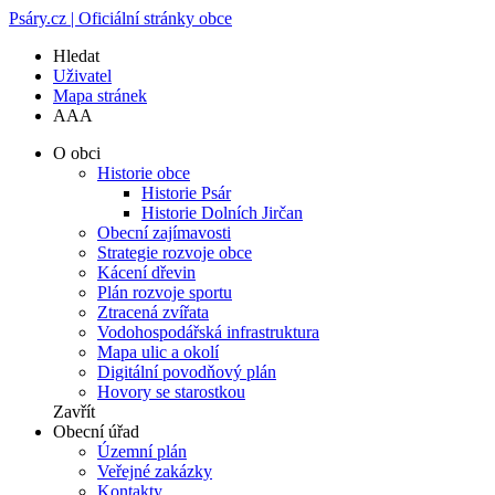
Psáry.cz | Oficiální stránky obce
Hledat
Uživatel
Mapa stránek
A
A
A
O obci
Historie obce
Historie Psár
Historie Dolních Jirčan
Obecní zajímavosti
Strategie rozvoje obce
Kácení dřevin
Plán rozvoje sportu
Ztracená zvířata
Vodohospodářská infrastruktura
Mapa ulic a okolí
Digitální povodňový plán
Hovory se starostkou
Zavřít
Obecní úřad
Územní plán
Veřejné zakázky
Kontakty