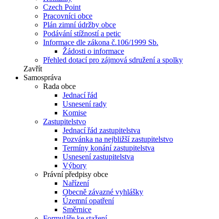
Czech Point
Pracovníci obce
Plán zimní údržby obce
Podávání stížností a petic
Informace dle zákona č.106/1999 Sb.
Žádosti o informace
Přehled dotací pro zájmová sdružení a spolky
Zavřít
Samospráva
Rada obce
Jednací řád
Usnesení rady
Komise
Zastupitelstvo
Jednací řád zastupitelstva
Pozvánka na nejbližší zastupitelstvo
Termíny konání zastupitelstva
Usnesení zastupitelstva
Výbory
Právní předpisy obce
Nařízení
Obecně závazné vyhlášky
Územní opatření
Směrnice
Formuláře ke stažení