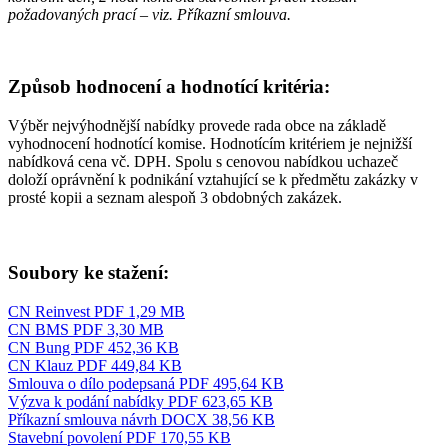
požadovaných prací – viz. Příkazní smlouva.
Způsob hodnocení a hodnotící kritéria:
Výběr nejvýhodnější nabídky provede rada obce na základě
vyhodnocení hodnotící komise. Hodnotícím kritériem je nejnižší
nabídková cena vč. DPH. Spolu s cenovou nabídkou uchazeč
doloží oprávnění k podnikání vztahující se k předmětu zakázky v
prosté kopii a seznam alespoň 3 obdobných zakázek.
Soubory ke stažení:
CN Reinvest
PDF 1,29 MB
CN BMS
PDF 3,30 MB
CN Bung
PDF 452,36 KB
CN Klauz
PDF 449,84 KB
Smlouva o dílo podepsaná
PDF 495,64 KB
Výzva k podání nabídky
PDF 623,65 KB
Příkazní smlouva návrh
DOCX 38,56 KB
Stavební povolení
PDF 170,55 KB