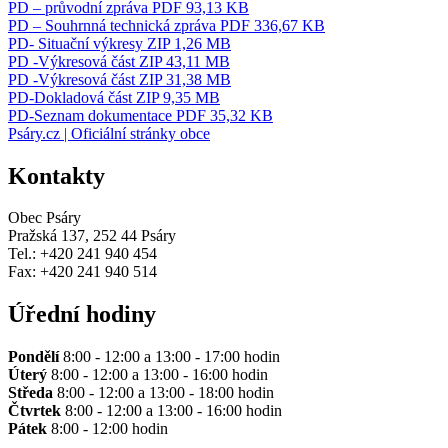
PD – průvodní zpráva
PDF 93,13 KB
PD – Souhrnná technická zpráva
PDF 336,67 KB
PD- Situační výkresy
ZIP 1,26 MB
PD -Výkresová část
ZIP 43,11 MB
PD -Výkresová část
ZIP 31,38 MB
PD-Dokladová část
ZIP 9,35 MB
PD-Seznam dokumentace
PDF 35,32 KB
Psáry.cz | Oficiální stránky obce
Kontakty
Obec Psáry
Pražská 137, 252 44 Psáry
Tel.: +420 241 940 454
Fax: +420 241 940 514
Úřední hodiny
Pondělí
8:00 - 12:00 a 13:00 - 17:00 hodin
Úterý
8:00 - 12:00 a 13:00 - 16:00 hodin
Středa
8:00 - 12:00 a 13:00 - 18:00 hodin
Čtvrtek
8:00 - 12:00 a 13:00 - 16:00 hodin
Pátek
8:00 - 12:00 hodin