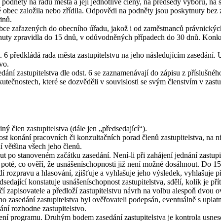
podněty na radu města a její jednotlivé členy, na předsedy výborů, na s
é obec založila nebo zřídila. Odpovědi na podněty jsou poskytnuty bez
dnů.
ce zařazených do obecního úřadu, jakož i od zaměstnanců právnických o
tnuty zpravidla do 15 dnů, v odůvodněných případech do 30 dnů. Konkré
 předkládá rada města zastupitelstvu na jeho následujícím zasedání. Up
vo.
ní zastupitelstva dle odst. 6 se zaznamenávají do zápisu z příslušnéh
tečnostech, které se dozvěděli v souvislosti se svým členstvím v zastupit
iný člen zastupitelstva (dále jen „předsedající“).
st konání pracovních či konzultačních porad členů zastupitelstva, na ni
í většina všech jeho členů.
nut po stanoveném začátku zasedání. Není-li při zahájení jednání zastu
va poté, co ověří, že usnášeníschopnosti již není možné dosáhnout. Do 1
řídí rozpravu a hlasování, zjišťuje a vyhlašuje jeho výsledek, vyhlašuje
dající konstatuje usnášeníschopnost zastupitelstva, sdělí, kolik je pří
čí zapisovatele a předloží zastupitelstvu návrh na volbu alespoň dvou ov
ího zasedání zastupitelstva byl ověřovateli podepsán, eventuálně s upla
ání rozhodne zastupitelstvo.
ní programu. Druhým bodem zasedání zastupitelstva je kontrola usnesen