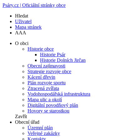
Psáry.cz | Oficiální stránky obce
Hledat
Uživatel
Mapa stránek
A
A
A
O obci
Historie obce
Historie Psár
Historie Dolních Jirčan
Obecní zajímavosti
Strategie rozvoje obce
Kácení dřevin
Plán rozvoje sportu
Ztracená zvířata
Vodohospodářská infrastruktura
Mapa ulic a okolí
Digitální povodňový plán
Hovory se starostkou
Zavřít
Obecní úřad
Územní plán
Veřejné zakázky
Kontakty