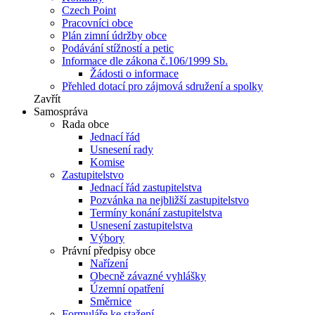
Czech Point
Pracovníci obce
Plán zimní údržby obce
Podávání stížností a petic
Informace dle zákona č.106/1999 Sb.
Žádosti o informace
Přehled dotací pro zájmová sdružení a spolky
Zavřít
Samospráva
Rada obce
Jednací řád
Usnesení rady
Komise
Zastupitelstvo
Jednací řád zastupitelstva
Pozvánka na nejbližší zastupitelstvo
Termíny konání zastupitelstva
Usnesení zastupitelstva
Výbory
Právní předpisy obce
Nařízení
Obecně závazné vyhlášky
Územní opatření
Směrnice
Formuláře ke stažení