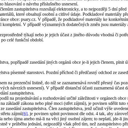
eho hlasování o návrhu příslušného usnesení.
členům zastupitelstva rozesílají elektronicky, a to nejpozději 5 dní pře
iálů, které obsahují osobní a citlivé údaje. Podkladové materiály pře
ánce obce: psary.cz. V případě, že podkladové materiály ke konkrétní
iál kompletní. V případě významných dodatečných změn jsou materiály a
bezprostředně týkají nebo je jejich účast z jiného důvodu vhodná či potř
y po celé funkční období.
lstva, popřípadě zasedání jiných orgánů obce je-li jejich členem, plnit 
telstva písemně starostovi. Pozdní příchod či předčasný odchod ze zased
pisem na prezenční listině, do níž se zaznamenává rovněž přesný čas p
ivých návrzích usnesení). V případě distanční účasti zaznamená účast da
dání zastupitelstva.
ho podíl na projednávání a rozhodování určité záležitosti v orgánech 
 na základě zákona nebo plné moci (střet zájmů), je povinen sdělit tut
 ze zasedání zastupitelstva. Člen zastupitelstva, jenž učinil výše uvede
 střetu zájmů
[6]
, je povinen splnit povinnost dle odst. 4 tak, aby zárov
 nebo újma anebo má-li na věci jiný osobní zájem; to neplatí, jde-li
ně v průběhu jednání, nejpozději však před tím, než zastupitelstvo při