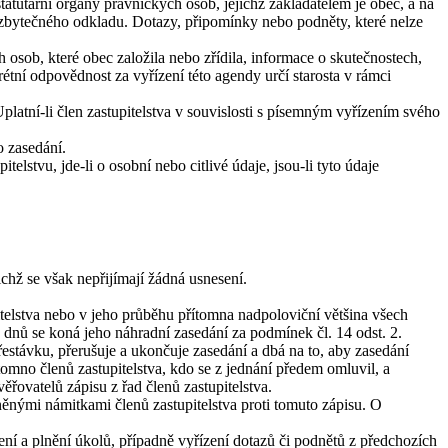
tatutární orgány právnických osob, jejichž zakladatelem je obec, a na
 zbytečného odkladu. Dotazy, připomínky nebo podněty, které nelze
sob, které obec založila nebo zřídila, informace o skutečnostech,
tní odpovědnost za vyřízení této agendy určí starosta v rámci
latní-li člen zastupitelstva v souvislosti s písemným vyřízením svého
o zasedání.
elstvu, jde-li o osobní nebo citlivé údaje, jsou-li tyto údaje
chž se však nepřijímají žádná usnesení.
pitelstva nebo v jeho průběhu přítomna nadpoloviční většina všech
5 dnů se koná jeho náhradní zasedání za podmínek čl. 14 odst. 2.
 přestávku, přerušuje a ukončuje zasedání a dbá na to, aby zasedání
tomno členů zastupitelstva, kdo se z jednání předem omluvil, a
ěřovatelů zápisu z řad členů zastupitelstva.
tněnými námitkami členů zastupitelstva proti tomuto zápisu. O
í a plnění úkolů, případně vyřízení dotazů či podnětů z předchozích