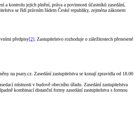
ní a kontrolu jejich plnění, práva a povinnosti účastníků zasedání,
stupitelstva se řídí právním řádem České republiky, zejména zákonem
rávními předpisy
[2]
. Zastupitelstvo rozhoduje o záležitostech přenesené
něny na psary.cz. Zasedání zastupitelstva se konají zpravidla od 18.00
asedací místnosti v budově obecního úřadu. Zasedání zastupitelstva
řípadně kombinací distanční formy zasedání zastupitelstva s formou