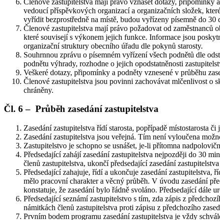
Členové zastupitelstva mají právo vznášet dotazy, připomínky a 
vedoucí příspěvkových organizací a organizačních složek, kter
vyřídit bezprostředně na místě, budou vyřízeny písemně do 30 
Členové zastupitelstva mají právo požadovat od zaměstnanců ob
které souvisejí s výkonem jejich funkce. Informace jsou posky
organizační struktury obecního úřadu dle pokynů starosty.
Souhrnnou zprávu o písemném vyřízení všech podnětů dle odst. 6
podnětu výhrady, rozhodne o jejich opodstatněnosti zastupitelst
Veškeré dotazy, připomínky a podněty vznesené v průběhu zasedá
Členové zastupitelstva jsou povinni zachovávat mlčenlivost o sku
chráněny.
Čl. 6 – Průběh zasedání zastupitelstva
Zasedání zastupitelstva řídí starosta, popřípadě místostarosta či j
Zasedání zastupitelstva jsou veřejná. Tím není vyloučena možno
Zastupitelstvo je schopno se usnášet, je-li přítomna nadpolovičn
Předsedající zahájí zasedání zastupitelstva nejpozději do 30 mi
členů zastupitelstva, ukončí předsedající zasedání zastupitelst
Předsedající zahajuje, řídí a ukončuje zasedání zastupitelstva, 
mělo pracovní charakter a věcný průběh. V úvodu zasedání předse
konstatuje, že zasedání bylo řádně svoláno. Předsedající dále ur
Předsedající seznámí zastupitelstvo s tím, zda zápis z předchoz
námitkách členů zastupitelstva proti zápisu z předchozího zased
Prvním bodem programu zasedání zastupitelstva je vždy schvále