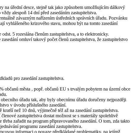
áry na úřední desce, stejně tak jako způsobem umožňujícím dálkový
to vždy alespoň 14 dní před zasedáním zastupitelstva.
 eventuálně závazným nařízením ústředních správních úřadu. Pozvánku
ýkají vyhlášeného krizového stavu, mohou být na tomto zasedání
st. 5 rozeslána členům zastupitelstva, a to elektronicky.
e zasedání omluví takový počet členů zastupitelstva, že zastupitelstvo
kladů pro zasedání zastupitelstva.
0,5 % občanů města , popř. občanů EU s trvalým pobytem na území obce
adu.
ny obecního úřadu tak, aby byly obecnímu úřadu doručeny nejpozději
lstvo v úvodu příslušného zasedání.
kratší než 10 dnů, výjimečně též až na zasedání zastupitelstva.
 členové zastupitelstva dostat možnost se s materiály spolehlivě
je třeba zařadit na program připravovaného zasedání. O tom, zda takto
jednávání programu zasedání zastupitelstva.
ámcovou informaci o povaze předkládané problematiky, na jejímž