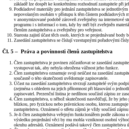
základě lze dospět ke konkrétnímu rozhodnutí zastupitele při j
Podkladové materiály pro jednání zastupitelstva se jednotlivým 
nepovolaným osobám v přístupu k těm částem podkladových mater
v anonymizované podobě zároveň zveřejněny na internetové str
programu i s informací o tom, kdy by měl být zveřejněn mater
členům zastupitelstva a zveřejněny pro veřejnost.
Starosta zajistí účast těch osob, kterých se projednávané body 
Zasedání zastupitelstva se číslují vzestupnými pořadovými čísl
Čl. 5 – Práva a povinnosti členů zastupitelstva
Člen zastupitelstva je povinen zúčastňovat se zasedání zastupite
vystupovat tak, aby nebyla ohrožena vážnost jeho funkce.
Člen zastupitelstva oznamuje svoji neúčast na zasedání zastupi
současně o této skutečnosti uvědomuje zapisovatele.
Účast na zasedání zastupitelstva stvrzují zastupitelé svým pod
(zejména s ohledem na jejich přítomnost při hlasování o jednotl
zapisovatel. Prezenční listina je nedílnou součástí zápisu ze zase
Člen zastupitelstva, u něhož skutečnosti nasvědčují, že by je
blízkou, pro fyzickou nebo právnickou osobu, kterou zastupuje
zastupitelstvu. Oznámení o střetu zájmů je vždy součástí zápisu
Je-li člen zastupitelstva veřejným funkcionářem podle zákona o
výsledku projednání věci by mu mohla vzniknout osobní výhoda
okruhu adresátů. Oznámení podává takový člen zastupitelstva úst