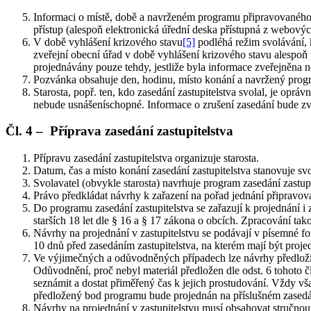
Informaci o místě, době a navrženém programu připravovaného z
přístup (alespoň elektronická úřední deska přístupná z webových 
V době vyhlášení krizového stavu
[5]
podléhá režim svolávání, 
zveřejní obecní úřad v době vyhlášení krizového stavu alespoň 
projednávány pouze tehdy, jestliže byla informace zveřejněna 
Pozvánka obsahuje den, hodinu, místo konání a navržený progra
Starosta, popř. ten, kdo zasedání zastupitelstva svolal, je oprá
nebude usnášeníschopné. Informace o zrušení zasedání bude z
Čl. 4 – Příprava zasedání zastupitelstva
Přípravu zasedání zastupitelstva organizuje starosta.
Datum, čas a místo konání zasedání zastupitelstva stanovuje svo
Svolavatel (obvykle starosta) navrhuje program zasedání zastup
Právo předkládat návrhy k zařazení na pořad jednání připravova
Do programu zasedání zastupitelstva se zařazují k projednání 
starších 18 let dle § 16 a § 17 zákona o obcích. Zpracování ta
Návrhy na projednání v zastupitelstvu se podávají v písemné f
10 dnů před zasedáním zastupitelstva, na kterém mají být proj
Ve výjimečných a odůvodněných případech lze návrhy předložit i
Odůvodnění, proč nebyl materiál předložen dle odst. 6 tohoto čl
seznámit a dostat přiměřený čas k jejich prostudování. Vždy vš
předložený bod programu bude projednán na příslušném zasedání
Návrhy na projednání v zastupitelstvu musí obsahovat stručno