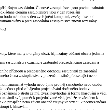
d příslušným zasedáním. Členové zastupitelstva jsou povinni zabránit
dkládané členům zastupitelstva jsou v den rozeslání
mu bodu nebudou v den zveřejnění kompletní, zveřejní se bod
ktualizovány a před zasedáním zastupitelstva znovu rozeslány
ebná.
úkoly, které mu tyto orgány uloží, hájit zájmy občanů obce a jednat a
ání zastupitelstva oznamuje zastupitel předsedajícímu zasedání a
ozdního příchodu a předčasného odchodu zastupitelů ze zasedání
ného člena zastupitelstva v prezenční listině předsedající nebo
obce mohl znamenat výhodu nebo újmu pro něj samotného nebo osobu
o skutečnost před zahájením projednávání dotčeného bodu v
né oznámení o střetu zájmů, zváží nejvhodnější formu hlasování o věci.
eň oznámil svůj poměr k projednávané věci, jestliže se zřetelem k
 jinak o prospěch nebo zájem obecně zřejmý ve vztahu k neomezenému
stoupí k hlasování.