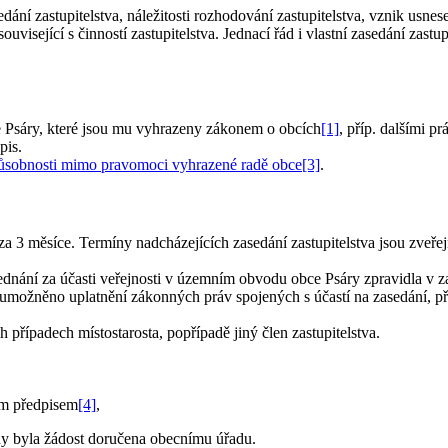
dání zastupitelstva, náležitosti rozhodování zastupitelstva, vznik usnese
související s činností zastupitelstva. Jednací řád i vlastní zasedání za
e Psáry, které jsou mu vyhrazeny zákonem o obcích
[1]
, příp. dalšími p
pis.
 působnosti mimo pravomoci vyhrazené radě obce
[3]
.
za 3 měsíce. Termíny nadcházejících zasedání zastupitelstva jsou zveřej
ednání za účasti veřejnosti v územním obvodu obce Psáry zpravidla v z
je umožněno uplatnění zákonných práv spojených s účastí na zasedání, p
 případech místostarosta, popřípadě jiný člen zastupitelstva.
ím předpisem
[4]
,
 kdy byla žádost doručena obecnímu úřadu.