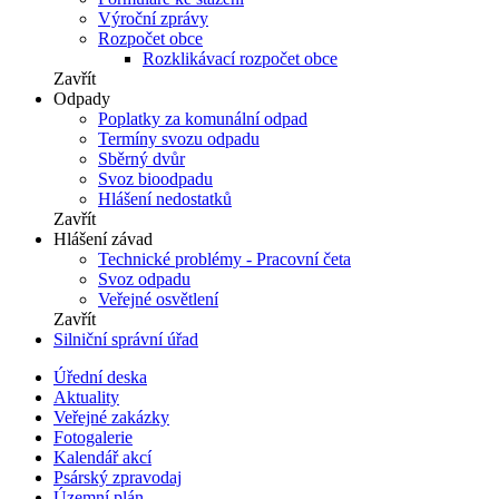
Výroční zprávy
Rozpočet obce
Rozklikávací rozpočet obce
Zavřít
Odpady
Poplatky za komunální odpad
Termíny svozu odpadu
Sběrný dvůr
Svoz bioodpadu
Hlášení nedostatků
Zavřít
Hlášení závad
Technické problémy - Pracovní četa
Svoz odpadu
Veřejné osvětlení
Zavřít
Silniční správní úřad
Úřední deska
Aktuality
Veřejné zakázky
Fotogalerie
Kalendář akcí
Psárský zpravodaj
Územní plán