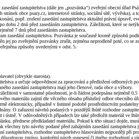
asedání zastupitelstva (dále jen „pozvánka“) zveřejní obecní úřad Ps
stránek obce psary.cz, internetové stránky, sociální sítě, vývěska), a 
konání, popř. zrušení zasedání zastupitelstva aktuální právní úpravě,
po dobu 2 dnů před zasedáním zastupitelstva. Záležitosti, které se net
nejméně 7 dnů před zasedáním zastupitelstva.
m zasedání zastupitelstva. Pozvánka je současně kromě způsobů podle od
vněn jej po zveřejnění pozvánky zrušit, zejména neprodleně poté, co se z
veřejněna způsoby uvedenými v odst. 5.
lavatel (obvykle starosta).
itelstva a určuje odpovědnost za zpracování a předložení odborných pod
ného zasedání zastupitelstva mají jeho členové, rada obce a výbory.
i záležitosti v samostatné působnosti, je-li žádost podepsána nejméně 
kového materiálu zajistí dle věcného obsahu příslušný odbor obecního úř
ormě elektronicky, případně v listinné podobě prostřednictvím podatel
ednány. O zařazení návrhů podaných v pozdější lhůtě rozhodne zastupite
 ústně. V odůvodněných případech lze také předložit materiál ve lhůtě 
ánku, přednese předkladatel materiálu. Pokud k této situaci dojde, musí
ak všechny tyto návrhy podané před zahájením zasedání zastupitelstva 
 zastupitelstva, rozhodne zastupitelstvo hlasováním nejpozději při pro
u důvodovou zprávu, konkrétní návrh usnesení či jiného rozhodnutí a r