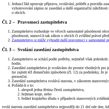
Jednací řád upravuje přípravu, svolávání, průběh a pravidla zase
vyhotovování zápisu ze zasedání a další organizační záležitosti 
o obcích.
Čl. 2 – Pravomoci zastupitelstva
Zastupitelstvo rozhoduje ve věcech samostatné působnosti obc
působnosti, stanoví-li tak zákon o obcích či zvláštní právní před
Zastupitelstvo si může vyhradit další pravomoci v samostatné
Čl. 3 – Svolání zasedání zastupitelstva
Zastupitelstvo se schází podle potřeby, nejméně však jedenkrát 
hodin.
Zasedání zastupitelstva je svoláváno do prostor vhodných pro j
lze zajistit též distančním způsobem (čl. 12) za podmínky, že 
prezenční.
Zasedání zastupitelstva svolává starosta, v zákonem stanovených
Požádá-li o to:
alespoň jedna třetina členů zastupitelstva,
hejtman kraje, nebo
ředitel krajského úřadu v případech stanovených zvláštn
svolá starosta zasedání zastupitelstva nejpozději do 21 dní ode dne,