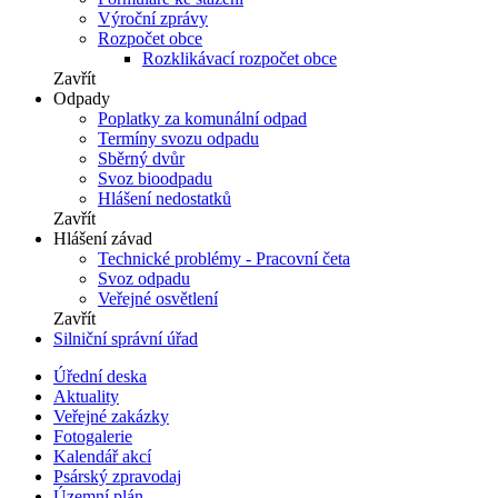
Výroční zprávy
Rozpočet obce
Rozklikávací rozpočet obce
Zavřít
Odpady
Poplatky za komunální odpad
Termíny svozu odpadu
Sběrný dvůr
Svoz bioodpadu
Hlášení nedostatků
Zavřít
Hlášení závad
Technické problémy - Pracovní četa
Svoz odpadu
Veřejné osvětlení
Zavřít
Silniční správní úřad
Úřední deska
Aktuality
Veřejné zakázky
Fotogalerie
Kalendář akcí
Psárský zpravodaj
Územní plán