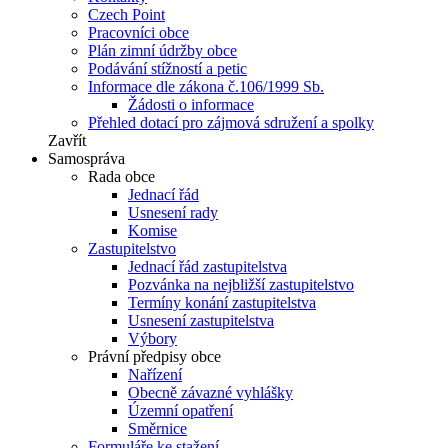
Czech Point
Pracovníci obce
Plán zimní údržby obce
Podávání stížností a petic
Informace dle zákona č.106/1999 Sb.
Žádosti o informace
Přehled dotací pro zájmová sdružení a spolky
Zavřít
Samospráva
Rada obce
Jednací řád
Usnesení rady
Komise
Zastupitelstvo
Jednací řád zastupitelstva
Pozvánka na nejbližší zastupitelstvo
Termíny konání zastupitelstva
Usnesení zastupitelstva
Výbory
Právní předpisy obce
Nařízení
Obecně závazné vyhlášky
Územní opatření
Směrnice
Formuláře ke stažení