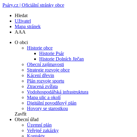
Psáry.cz | Oficiální stránky obce
Hledat
Uživatel
Mapa stránek
A
A
A
O obci
Historie obce
Historie Psár
Historie Dolních Jirčan
Obecní zajímavosti
Strategie rozvoje obce
Kácení dřevin
Plán rozvoje sportu
Ztracená zvířata
Vodohospodářská infrastruktura
Mapa ulic a okolí
Digitální povodňový plán
Hovory se starostkou
Zavřít
Obecní úřad
Územní plán
Veřejné zakázky
Kontakty