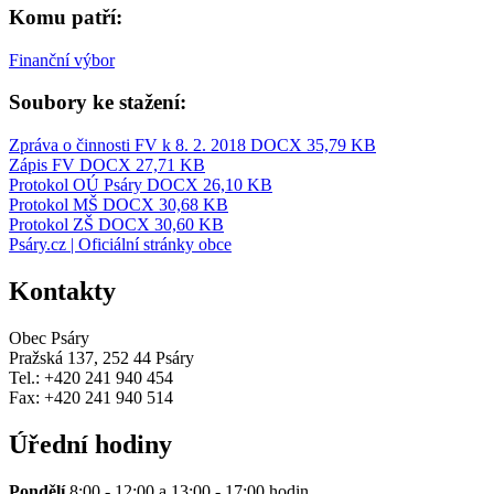
Komu patří:
Finanční výbor
Soubory ke stažení:
Zpráva o činnosti FV k 8. 2. 2018
DOCX 35,79 KB
Zápis FV
DOCX 27,71 KB
Protokol OÚ Psáry
DOCX 26,10 KB
Protokol MŠ
DOCX 30,68 KB
Protokol ZŠ
DOCX 30,60 KB
Psáry.cz | Oficiální stránky obce
Kontakty
Obec Psáry
Pražská 137, 252 44 Psáry
Tel.: +420 241 940 454
Fax: +420 241 940 514
Úřední hodiny
Pondělí
8:00 - 12:00 a 13:00 - 17:00 hodin