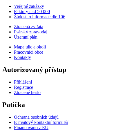
Veřejné zakázky
Faktury nad 50 000
Žádosti o informace dle 106
Ztracená zvířata
Psárský zpravodaj
Územní plán
Mapa ulic a okolí
Pracovníci obce
Kontakty
Autorizovaný přístup
Přihlášení
Registrace
Ztracené heslo
Patička
Ochrana osobních údajů
E-mailový kontaktní formulář
Financováno z EU