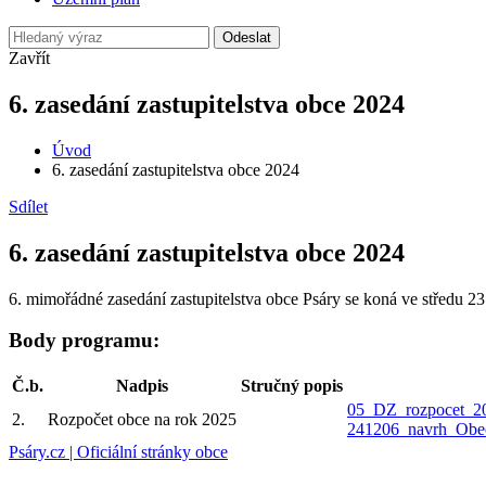
Odeslat
Zavřít
6. zasedání zastupitelstva obce 2024
Úvod
6. zasedání zastupitelstva obce 2024
Sdílet
6. zasedání zastupitelstva obce 2024
6. mimořádné zasedání zastupitelstva obce Psáry se koná ve středu 23
Body programu:
Č.b.
Nadpis
Stručný popis
05_DZ_rozpocet_2
2.
Rozpočet obce na rok 2025
241206_navrh_Obec
Psáry.cz | Oficiální stránky obce