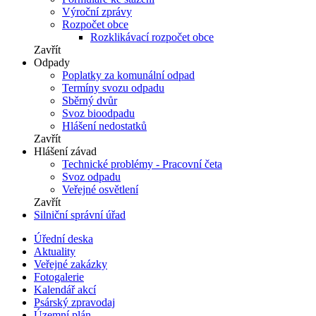
Výroční zprávy
Rozpočet obce
Rozklikávací rozpočet obce
Zavřít
Odpady
Poplatky za komunální odpad
Termíny svozu odpadu
Sběrný dvůr
Svoz bioodpadu
Hlášení nedostatků
Zavřít
Hlášení závad
Technické problémy - Pracovní četa
Svoz odpadu
Veřejné osvětlení
Zavřít
Silniční správní úřad
Úřední deska
Aktuality
Veřejné zakázky
Fotogalerie
Kalendář akcí
Psárský zpravodaj
Územní plán