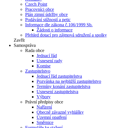
Czech Point
Pracovníci obce
Plán zimní údržby obce
Podávání stížností a petic
Informace dle zákona č.106/1999 Sb.
Žádosti o informace
Přehled dotací pro zájmová sdružení a spolky
Zavřít
Samospráva
Rada obce
Jednací řád
Usnesení rady
Komise
Zastupitelstvo
Jednací řád zastupitelstva
Pozvánka na nejbližší zastupitelstvo
Termíny konání zastupitelstva
Usnesení zastupitelstva
Výbory
Právní předpisy obce
Nařízení
Obecně závazné vyhlášky
Územní opatření
Směrnice
Formuláře ke stažení