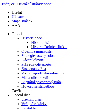
Psáry.cz | Oficiální stránky obce
Hledat
Uživatel
Mapa stránek
A
A
A
O obci
Historie obce
Historie Psár
Historie Dolních Jirčan
Obecní zajímavosti
Strategie rozvoje obce
Kácení dřevin
Plán rozvoje sportu
Ztracená zvířata
Vodohospodářská infrastruktura
Mapa ulic a okolí
Digitální povodňový plán
Hovory se starostkou
Zavřít
Obecní úřad
Územní plán
Veřejné zakázky
Kontakty