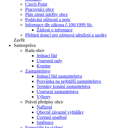
Czech Point
Pracovníci obce
Plán zimní údržby obce
Podávání stížností a petic
Informace dle zákona č.106/1999 Sb.
Žádosti o informace
Přehled dotací pro zájmová sdružení a spolky
Zavřít
Samospráva
Rada obce
Jednací řád
Usnesení rady
Komise
Zastupitelstvo
Jednací řád zastupitelstva
Pozvánka na nejbližší zastupitelstvo
Termíny konání zastupitelstva
Usnesení zastupitelstva
Výbory
Právní předpisy obce
Nařízení
Obecně závazné vyhlášky
Územní opatření
Směrnice
Formuláře ke stažení