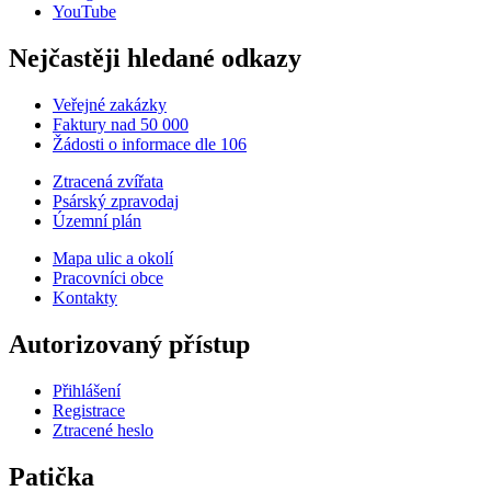
YouTube
Nejčastěji hledané odkazy
Veřejné zakázky
Faktury nad 50 000
Žádosti o informace dle 106
Ztracená zvířata
Psárský zpravodaj
Územní plán
Mapa ulic a okolí
Pracovníci obce
Kontakty
Autorizovaný přístup
Přihlášení
Registrace
Ztracené heslo
Patička