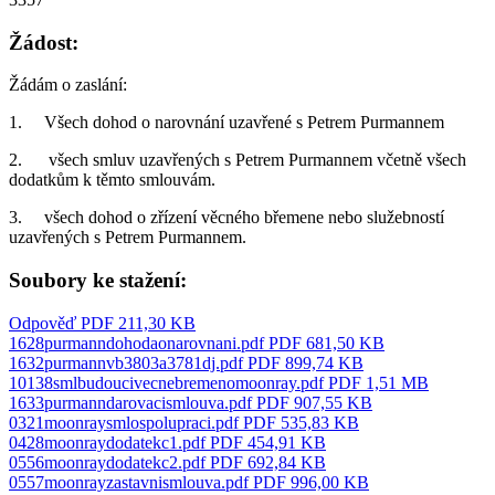
Žádost:
Žádám o zaslání:
1. Všech dohod o narovnání uzavřené s Petrem Purmannem
2. všech smluv uzavřených s Petrem Purmannem včetně všech
dodatkům k těmto smlouvám.
3. všech dohod o zřízení věcného břemene nebo služebností
uzavřených s Petrem Purmannem.
Soubory ke stažení:
Odpověď
PDF 211,30 KB
1628purmanndohodaonarovnani.pdf
PDF 681,50 KB
1632purmannvb3803a3781dj.pdf
PDF 899,74 KB
10138smlbudoucivecnebremenomoonray.pdf
PDF 1,51 MB
1633purmanndarovacismlouva.pdf
PDF 907,55 KB
0321moonraysmlospolupraci.pdf
PDF 535,83 KB
0428moonraydodatekc1.pdf
PDF 454,91 KB
0556moonraydodatekc2.pdf
PDF 692,84 KB
0557moonrayzastavnismlouva.pdf
PDF 996,00 KB