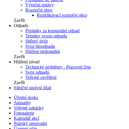
Výroční zprávy
Rozpočet obce
Rozklikávací rozpočet obce
Zavřít
Odpady
Poplatky za komunální odpad
Termíny svozu odpadu
Sběrný dvůr
Svoz bioodpadu
Hlášení nedostatků
Zavřít
Hlášení závad
Technické problémy - Pracovní četa
Svoz odpadu
Veřejné osvětlení
Zavřít
Silniční správní úřad
Úřední deska
Aktuality
Veřejné zakázky
Fotogalerie
Kalendář akcí
Psárský zpravodaj
Územní plán