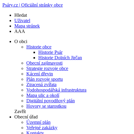
Psáry.cz | Oficiální stránky obce
Hledat
Uživatel
Mapa stránek
A
A
A
O obci
Historie obce
Historie Psár
Historie Dolních Jirčan
Obecní zajímavosti
Strategie rozvoje obce
Kácení dřevin
Plán rozvoje sportu
Ztracená zvířata
Vodohospodářská infrastruktura
Mapa ulic a okolí
Digitální povodňový plán
Hovory se starostkou
Zavřít
Obecní úřad
Územní plán
Veřejné zakázky
Kontakty