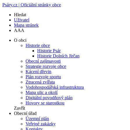
Psáry.cz | Oficiální stránky obce
Hledat
Uživatel
Mapa stránek
A
A
A
O obci
Historie obce
Historie Psár
Historie Dolních Jirčan
Obecní zajímavosti
Strategie rozvoje obce
Kácení dřevin
Plán rozvoje sportu
Ztracená zvířata
Vodohospodářská infrastruktura
Mapa ulic a okolí
Digitální povodňový plán
Hovory se starostkou
Zavřít
Obecní úřad
Územní plán
Veřejné zakázky
Kontakty