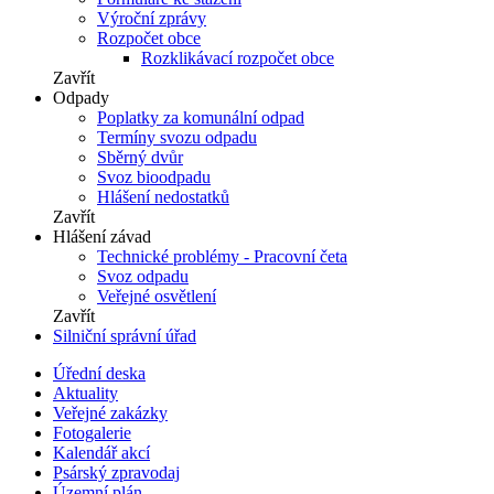
Výroční zprávy
Rozpočet obce
Rozklikávací rozpočet obce
Zavřít
Odpady
Poplatky za komunální odpad
Termíny svozu odpadu
Sběrný dvůr
Svoz bioodpadu
Hlášení nedostatků
Zavřít
Hlášení závad
Technické problémy - Pracovní četa
Svoz odpadu
Veřejné osvětlení
Zavřít
Silniční správní úřad
Úřední deska
Aktuality
Veřejné zakázky
Fotogalerie
Kalendář akcí
Psárský zpravodaj
Územní plán