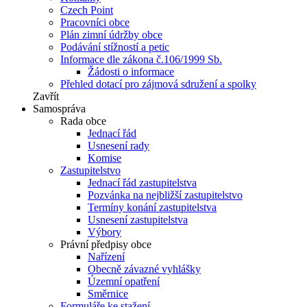
Czech Point
Pracovníci obce
Plán zimní údržby obce
Podávání stížností a petic
Informace dle zákona č.106/1999 Sb.
Žádosti o informace
Přehled dotací pro zájmová sdružení a spolky
Zavřít
Samospráva
Rada obce
Jednací řád
Usnesení rady
Komise
Zastupitelstvo
Jednací řád zastupitelstva
Pozvánka na nejbližší zastupitelstvo
Termíny konání zastupitelstva
Usnesení zastupitelstva
Výbory
Právní předpisy obce
Nařízení
Obecně závazné vyhlášky
Územní opatření
Směrnice
Formuláře ke stažení