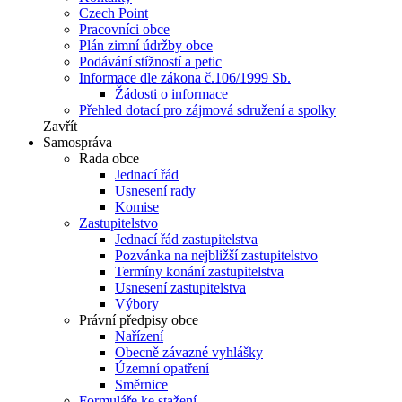
Czech Point
Pracovníci obce
Plán zimní údržby obce
Podávání stížností a petic
Informace dle zákona č.106/1999 Sb.
Žádosti o informace
Přehled dotací pro zájmová sdružení a spolky
Zavřít
Samospráva
Rada obce
Jednací řád
Usnesení rady
Komise
Zastupitelstvo
Jednací řád zastupitelstva
Pozvánka na nejbližší zastupitelstvo
Termíny konání zastupitelstva
Usnesení zastupitelstva
Výbory
Právní předpisy obce
Nařízení
Obecně závazné vyhlášky
Územní opatření
Směrnice
Formuláře ke stažení