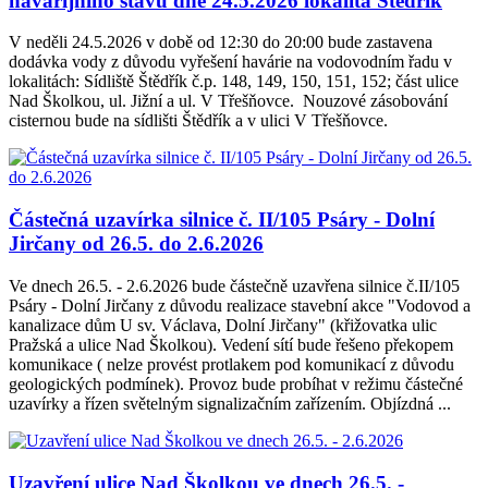
havarijního stavu dne 24.5.2026 lokalita Štědřík
V neděli 24.5.2026 v době od 12:30 do 20:00 bude zastavena
dodávka vody z důvodu vyřešení havárie na vodovodním řadu v
lokalitách: Sídliště Štědřík č.p. 148, 149, 150, 151, 152; část ulice
Nad Školkou, ul. Jižní a ul. V Třešňovce. Nouzové zásobování
cisternou bude na sídlišti Štědřík a v ulici V Třešňovce.
Částečná uzavírka silnice č. II/105 Psáry - Dolní
Jirčany od 26.5. do 2.6.2026
Ve dnech 26.5. - 2.6.2026 bude částečně uzavřena silnice č.II/105
Psáry - Dolní Jirčany z důvodu realizace stavební akce "Vodovod a
kanalizace dům U sv. Václava, Dolní Jirčany" (křižovatka ulic
Pražská a ulice Nad Školkou). Vedení sítí bude řešeno překopem
komunikace ( nelze provést protlakem pod komunikací z důvodu
geologických podmínek). Provoz bude probíhat v režimu částečné
uzavírky a řízen světelným signalizačním zařízením. Objízdná ...
Uzavření ulice Nad Školkou ve dnech 26.5. -