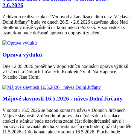
2.6.2026
Z důvodu realizace akce "Vodovod a kanalizace dům u sv. Václava,
Dolní Jirčany" bude ve dnech 26.5. - 2.6.2026 uzavřena ulice Nad
Školkou v místě vyústění na komunikaci Pražská. V souvislosti s
uzavírkou bude dočasně upraveno dopravní značení.
Oprava výtluků
Dne 12.05.2026 proběhne v dopoledních hodinách oprava výtluků
v Psárech a Dolních Jirčanech. Konkrétně v ul. Na Vápence,
Svatého Jána Horní.
Májové slavnosti 16.5.2026 - náves Dolní Jirčany
V sobotu 16.5.2026 se budou konat na návsi v Dolních Jirčanech
Májové slavnosti. Z důvodu přípravy akce (nájezdu a instalace
atrakcí a stánků) bude uzavřena zadní část dolnojirčanské návsi (
parkovací a travnatá plocha za restaurací a obchodem) už od pondělí
11.5.2026 až do konání akce v sobotu 16.5.2026. Plocha bude