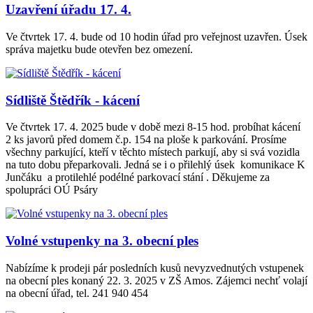
Uzavření úřadu 17. 4.
Ve čtvrtek 17. 4. bude od 10 hodin úřad pro veřejnost uzavřen. Úsek
správa majetku bude otevřen bez omezení.
Sídliště Štědřík - kácení
Ve čtvrtek 17. 4. 2025 bude v době mezi 8-15 hod. probíhat kácení
2 ks javorů před domem č.p. 154 na ploše k parkování. Prosíme
všechny parkující, kteří v těchto místech parkují, aby si svá vozidla
na tuto dobu přeparkovali. Jedná se i o přilehlý úsek komunikace K
Junčáku a protilehlé podélné parkovací stání . Děkujeme za
spolupráci OÚ Psáry
Volné vstupenky na 3. obecní ples
Nabízíme k prodeji pár posledních kusů nevyzvednutých vstupenek
na obecní ples konaný 22. 3. 2025 v ZŠ Amos. Zájemci nechť volají
na obecní úřad, tel. 241 940 454