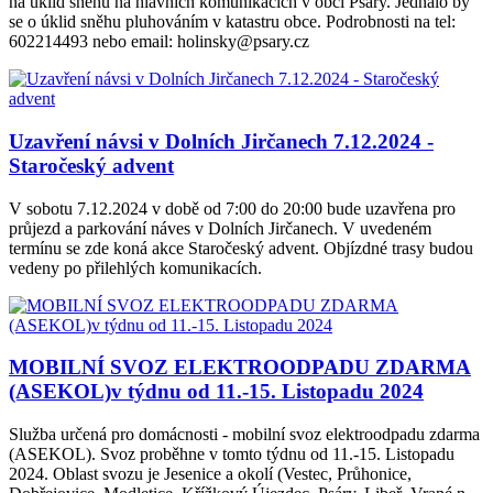
na úklid sněhu na hlavních komunikacích v obci Psáry. Jednalo by
se o úklid sněhu pluhováním v katastru obce. Podrobnosti na tel:
602214493 nebo email: holinsky@psary.cz
Uzavření návsi v Dolních Jirčanech 7.12.2024 -
Staročeský advent
V sobotu 7.12.2024 v době od 7:00 do 20:00 bude uzavřena pro
průjezd a parkování náves v Dolních Jirčanech. V uvedeném
termínu se zde koná akce Staročeský advent. Objízdné trasy budou
vedeny po přilehlých komunikacích.
MOBILNÍ SVOZ ELEKTROODPADU ZDARMA
(ASEKOL)v týdnu od 11.-15. Listopadu 2024
Služba určená pro domácnosti - mobilní svoz elektroodpadu zdarma
(ASEKOL). Svoz proběhne v tomto týdnu od 11.-15. Listopadu
2024. Oblast svozu je Jesenice a okolí (Vestec, Průhonice,