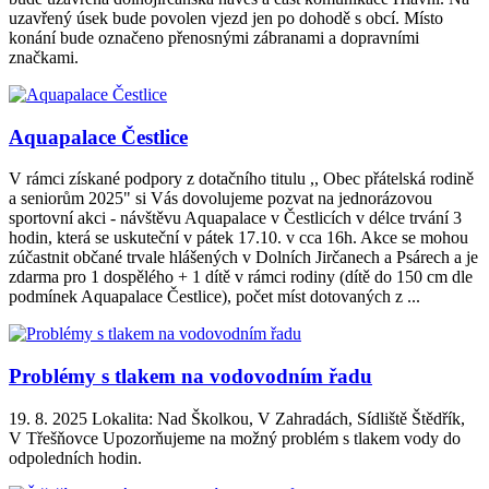
uzavřený úsek bude povolen vjezd jen po dohodě s obcí. Místo
konání bude označeno přenosnými zábranami a dopravními
značkami.
Aquapalace Čestlice
V rámci získané podpory z dotačního titulu ,, Obec přátelská rodině
a seniorům 2025" si Vás dovolujeme pozvat na jednorázovou
sportovní akci - návštěvu Aquapalace v Čestlicích v délce trvání 3
hodin, která se uskuteční v pátek 17.10. v cca 16h. Akce se mohou
zúčastnit občané trvale hlášených v Dolních Jirčanech a Psárech a je
zdarma pro 1 dospělého + 1 dítě v rámci rodiny (dítě do 150 cm dle
podmínek Aquapalace Čestlice), počet míst dotovaných z ...
Problémy s tlakem na vodovodním řadu
19. 8. 2025 Lokalita: Nad Školkou, V Zahradách, Sídliště Štědřík,
V Třešňovce Upozorňujeme na možný problém s tlakem vody do
odpoledních hodin.