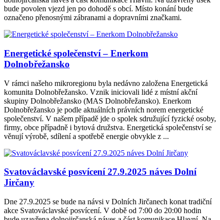
bude povolen vjezd jen po dohodě s obcí. Místo konání bude
označeno přenosnými zábranami a dopravními značkami.
Energetické společenství – Enerkom
Dolnobřežansko
V rámci našeho mikroregionu byla nedávno založena Energetická
komunita Dolnobřežansko. Vznik iniciovali lidé z místní akční
skupiny Dolnobřežansko (MAS Dolnobřežansko). Enerkom
Dolnobřežansko je podle aktuálních právních norem energetické
společenství. V našem případě jde o spolek sdružující fyzické osoby,
firmy, obce případně i bytová družstva. Energetická společenství se
věnují výrobě, sdílení a spotřebě energie obvykle z ...
Svatováclavské posvícení 27.9.2025 náves Dolní
Jirčany
Dne 27.9.2025 se bude na návsi v Dolních Jirčanech konat tradiční
akce Svatováclavské posvícení. V době od 7:00 do 20:00 hodin
bude uzavřena dolnojirčanská náves a část komunikace Hlavní. Na