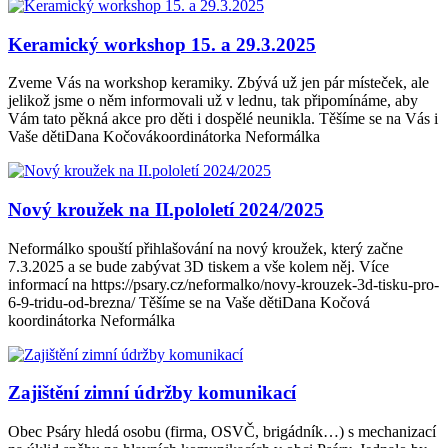
Keramický workshop 15. a 29.3.2025
Zveme Vás na workshop keramiky. Zbývá už jen pár místeček, ale
jelikož jsme o něm informovali už v lednu, tak připomínáme, aby
Vám tato pěkná akce pro děti i dospělé neunikla. Těšíme se na Vás i
Vaše dětiDana Kočovákoordinátorka Neformálka
Nový kroužek na II.pololetí 2024/2025
Neformálko spouští přihlašování na nový kroužek, který začne
7.3.2025 a se bude zabývat 3D tiskem a vše kolem něj. Více
informací na https://psary.cz/neformalko/novy-krouzek-3d-tisku-pro-
6-9-tridu-od-brezna/ Těšíme se na Vaše dětiDana Kočová
koordinátorka Neformálka
Zajištění zimní údržby komunikací
Obec Psáry hledá osobu (firma, OSVČ, brigádník…) s mechanizací