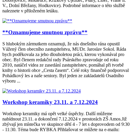
Dobřejovice, Modletice, Křížkový Újezdec, Psáry, Libeř, Vrané n.
V., Dolní Břežany, Hodkovice). Podrobné informace o této službě
naleznete v přiloženém letáku.
**Oznamujeme smutnou zprávu**
S hlubokým zármutkem oznamuji, že nás dnešního rána opustil
Vážený člen obecního zastupitelstva, MUDr. Jaroslav Sokol. Ráda
bych poděkovala za jeho dlouholetou práci, kterou vykonával pro
obec. Byl členem redakční rady Psárského zpravodaje od roku
2010, natáčel videa ze zasedání zastupitelstev, pomáhal při tvorbě
knihy o historii obce „Cesta časem“. Celé roky finančně podporoval
Pohádkový les a naše seniory. Byl jeden ze zakladatelů Osadního
výboru ...
Workshop keramiky 23.11. a 7.12.2024
Workshop keramiky má opět velké úspěchy. Další můžeme
nabídnout 23.11. a dokončení 7.12.2024 v prostorách ZŠ Amos.Již
zbývají jen místečka ve skupince dětí 4 - 7 let s doprovodem od 9:30
- 11:30. Téma bude RYBKA Přihlašovat se můžete na e-mailu: