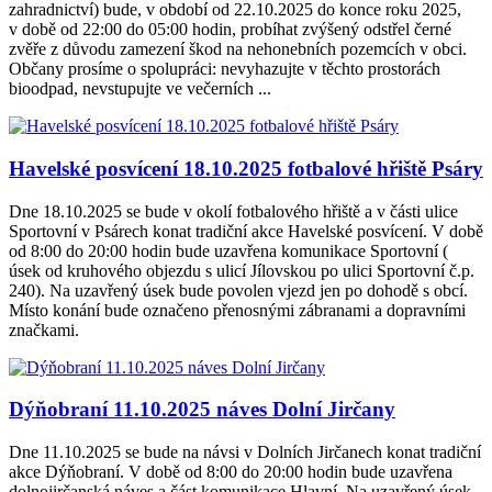
zahradnictví) bude, v období od 22.10.2025 do konce roku 2025,
v době od 22:00 do 05:00 hodin, probíhat zvýšený odstřel černé
zvěře z důvodu zamezení škod na nehonebních pozemcích v obci.
Občany prosíme o spolupráci: nevyhazujte v těchto prostorách
bioodpad, nevstupujte ve večerních ...
Havelské posvícení 18.10.2025 fotbalové hřiště Psáry
Dne 18.10.2025 se bude v okolí fotbalového hřiště a v části ulice
Sportovní v Psárech konat tradiční akce Havelské posvícení. V době
od 8:00 do 20:00 hodin bude uzavřena komunikace Sportovní (
úsek od kruhového objezdu s ulicí Jílovskou po ulici Sportovní č.p.
240). Na uzavřený úsek bude povolen vjezd jen po dohodě s obcí.
Místo konání bude označeno přenosnými zábranami a dopravními
značkami.
Dýňobraní 11.10.2025 náves Dolní Jirčany
Dne 11.10.2025 se bude na návsi v Dolních Jirčanech konat tradiční
akce Dýňobraní. V době od 8:00 do 20:00 hodin bude uzavřena
dolnojirčanská náves a část komunikace Hlavní. Na uzavřený úsek