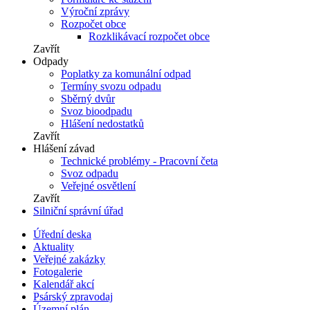
Výroční zprávy
Rozpočet obce
Rozklikávací rozpočet obce
Zavřít
Odpady
Poplatky za komunální odpad
Termíny svozu odpadu
Sběrný dvůr
Svoz bioodpadu
Hlášení nedostatků
Zavřít
Hlášení závad
Technické problémy - Pracovní četa
Svoz odpadu
Veřejné osvětlení
Zavřít
Silniční správní úřad
Úřední deska
Aktuality
Veřejné zakázky
Fotogalerie
Kalendář akcí
Psárský zpravodaj
Územní plán