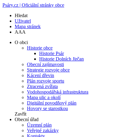
Psáry.cz | Oficiální stránky obce
Hledat
Uživatel
Mapa stránek
A
A
A
O obci
Historie obce
Historie Psár
Historie Dolních Jirčan
Obecní zajímavosti
Strategie rozvoje obce
Kácení dřevin
Plán rozvoje sportu
Ztracená zvířata
Vodohospodářská infrastruktura
Mapa ulic a okolí
Digitální povodňový plán
Hovory se starostkou
Zavřít
Obecní úřad
Územní plán
Veřejné zakázky
Kontakty