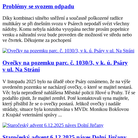
Problémy se svozem odpadu
Díky kombinaci silného sněžení a současně poškozené radlice
multikáry se při dnešním svozu v Psárech nepodaří svézt všechny
nádoby. Komu nebyla nádoba vysypána nechte prosím popelnice
venku a náhradní svoz bude proveden dle možností ve středu nebo
ve čtvrtek. Děkujeme za pochopení
Ovečky na pozemku parc. č. 1030/3, v k. ú. Psáry
v ul. Na Stráni
V listopadu 2025 bylo na úřadě obce Psáry oznámeno, že na výše
uvedeném pozemku se nacházejí ovečky, o které se majitel nestará.
Věc byla neprodleně nahlášena Městské policii Jílové u Prahy. Té se
podařilo zjistit, že majitel zemřel. Poté kontaktovali syna majitele,
který přislíbil že se o ovečky postará. Jelikož ovečky i nadále
strádaly, situace byla konzultována s MVDr. Monikou Bokšovou
z Krajské veterinární správy ...
Staročeský advent 6.12.2025 náves Dolní Jirčany