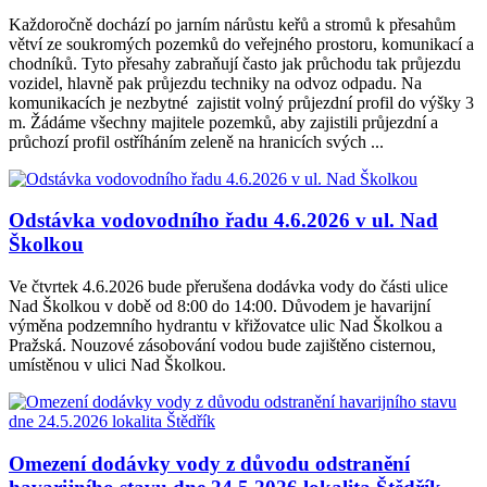
Každoročně dochází po jarním nárůstu keřů a stromů k přesahům
větví ze soukromých pozemků do veřejného prostoru, komunikací a
chodníků. Tyto přesahy zabraňují často jak průchodu tak průjezdu
vozidel, hlavně pak průjezdu techniky na odvoz odpadu. Na
komunikacích je nezbytné zajistit volný průjezdní profil do výšky 3
m. Žádáme všechny majitele pozemků, aby zajistili průjezdní a
průchozí profil ostříháním zeleně na hranicích svých ...
Odstávka vodovodního řadu 4.6.2026 v ul. Nad
Školkou
Ve čtvrtek 4.6.2026 bude přerušena dodávka vody do části ulice
Nad Školkou v době od 8:00 do 14:00. Důvodem je havarijní
výměna podzemního hydrantu v křižovatce ulic Nad Školkou a
Pražská. Nouzové zásobování vodou bude zajištěno cisternou,
umístěnou v ulici Nad Školkou.
Omezení dodávky vody z důvodu odstranění