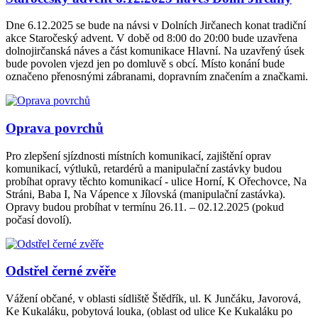
Dne 6.12.2025 se bude na návsi v Dolních Jirčanech konat tradiční
akce Staročeský advent. V době od 8:00 do 20:00 bude uzavřena
dolnojirčanská náves a část komunikace Hlavní. Na uzavřený úsek
bude povolen vjezd jen po domluvě s obcí. Místo konání bude
označeno přenosnými zábranami, dopravním značením a značkami.
Oprava povrchů
Pro zlepšení sjízdnosti místních komunikací, zajištění oprav
komunikací, výtluků, retardérů a manipulační zastávky budou
probíhat opravy těchto komunikací - ulice Horní, K Ořechovce, Na
Stráni, Baba I, Na Vápence x Jílovská (manipulační zastávka).
Opravy budou probíhat v termínu 26.11. – 02.12.2025 (pokud
počasí dovolí).
Odstřel černé zvěře
Vážení občané, v oblasti sídliště Štědřík, ul. K Junčáku, Javorová,
Ke Kukaláku, pobytová louka, (oblast od ulice Ke Kukaláku po