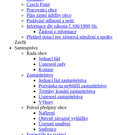
Czech Point
Pracovníci obce
Plán zimní údržby obce
Podávání stížností a petic
Informace dle zákona č.106/1999 Sb.
Žádosti o informace
Přehled dotací pro zájmová sdružení a spolky
Zavřít
Samospráva
Rada obce
Jednací řád
Usnesení rady
Komise
Zastupitelstvo
Jednací řád zastupitelstva
Pozvánka na nejbližší zastupitelstvo
Termíny konání zastupitelstva
Usnesení zastupitelstva
Výbory
Právní předpisy obce
Nařízení
Obecně závazné vyhlášky
Územní opatření
Směrnice
Formuláře ke stažení