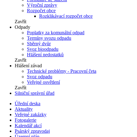
Výroční zprávy
Rozpočet obce
Rozklikávací rozpočet obce
Zavřít
Odpady
Poplatky za komunální odpad
Termíny svozu odpadu
Sběrný dvůr
Svoz bioodpadu
Hlášení nedostatků
Zavřít
Hlášení závad
Technické problémy - Pracovní četa
Svoz odpadu
Veřejné osvětlení
Zavřít
Silniční správní úřad
Úřední deska
Aktuality
Veřejné zakázky
Fotogalerie
Kalendář akcí
Psárský zpravodaj
Územní plán