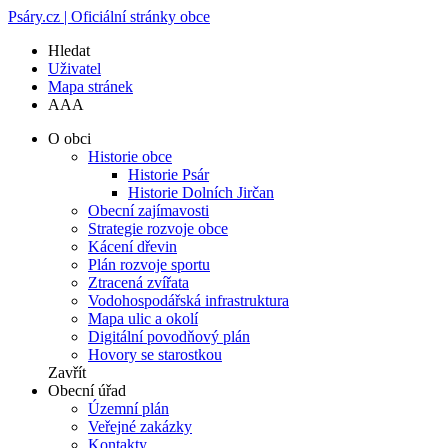
Psáry.cz | Oficiální stránky obce
Hledat
Uživatel
Mapa stránek
A
A
A
O obci
Historie obce
Historie Psár
Historie Dolních Jirčan
Obecní zajímavosti
Strategie rozvoje obce
Kácení dřevin
Plán rozvoje sportu
Ztracená zvířata
Vodohospodářská infrastruktura
Mapa ulic a okolí
Digitální povodňový plán
Hovory se starostkou
Zavřít
Obecní úřad
Územní plán
Veřejné zakázky
Kontakty