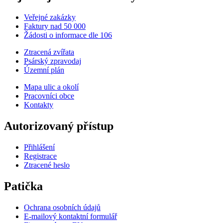
Veřejné zakázky
Faktury nad 50 000
Žádosti o informace dle 106
Ztracená zvířata
Psárský zpravodaj
Územní plán
Mapa ulic a okolí
Pracovníci obce
Kontakty
Autorizovaný přístup
Přihlášení
Registrace
Ztracené heslo
Patička
Ochrana osobních údajů
E-mailový kontaktní formulář