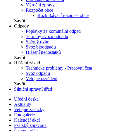
Výroční zprávy
Rozpočet obce
Rozklikávací rozpočet obce
Zavřít
Odpady
Poplatky za komunální odpad
Termíny svozu odpadu
Sběrný dvůr
Svoz bioodpadu
Hlášení nedostatků
Zavřít
Hlášení závad
Technické problémy - Pracovní četa
Svoz odpadu
Veřejné osvětlení
Zavřít
Silniční správní úřad
Úřední deska
Aktuality
Veřejné zakázky
Fotogalerie
Kalendář akcí
Psárský zpravodaj
Územní plán