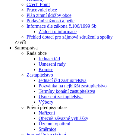
Czech Point
Pracovníci obce
Plán zimní údržby obce
Podávání stížností a petic
Informace dle zákona č.106/1999 Sb.
Žádosti o informace
Přehled dotací pro zájmová sdružení a spolky
Zavřít
Samospráva
Rada obce
Jednací řád
Usnesení rady
Komise
Zastupitelstvo
Jednací řád zastupitelstva
Pozvánka na nejbližší zastupitelstvo
Termíny konání zastupitelstva
Usnesení zastupitelstva
Výbory
Právní předpisy obce
Nařízení
Obecně závazné vyhlášky
Územní opatření
Směrnice
Formuláře ke stažení