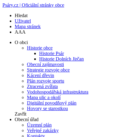
Psáry.cz | Oficiální stránky obce
Hledat
Uživatel
Mapa stránek
A
A
A
O obci
Historie obce
Historie Psár
Historie Dolních Jirčan
Obecní zajímavosti
Strategie rozvoje obce
Kácení dřevin
Plán rozvoje sportu
Ztracená zvířata
Vodohospodářská infrastruktura
Mapa ulic a okolí
Digitální povodňový plán
Hovory se starostkou
Zavřít
Obecní úřad
Územní plán
Veřejné zakázky
Kontakty