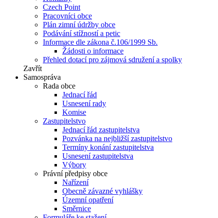
Czech Point
Pracovníci obce
Plán zimní údržby obce
Podávání stížností a petic
Informace dle zákona č.106/1999 Sb.
Žádosti o informace
Přehled dotací pro zájmová sdružení a spolky
Zavřít
Samospráva
Rada obce
Jednací řád
Usnesení rady
Komise
Zastupitelstvo
Jednací řád zastupitelstva
Pozvánka na nejbližší zastupitelstvo
Termíny konání zastupitelstva
Usnesení zastupitelstva
Výbory
Právní předpisy obce
Nařízení
Obecně závazné vyhlášky
Územní opatření
Směrnice
Formuláře ke stažení