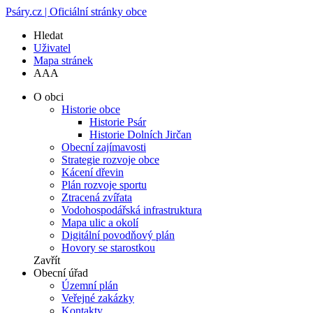
Psáry.cz | Oficiální stránky obce
Hledat
Uživatel
Mapa stránek
A
A
A
O obci
Historie obce
Historie Psár
Historie Dolních Jirčan
Obecní zajímavosti
Strategie rozvoje obce
Kácení dřevin
Plán rozvoje sportu
Ztracená zvířata
Vodohospodářská infrastruktura
Mapa ulic a okolí
Digitální povodňový plán
Hovory se starostkou
Zavřít
Obecní úřad
Územní plán
Veřejné zakázky
Kontakty