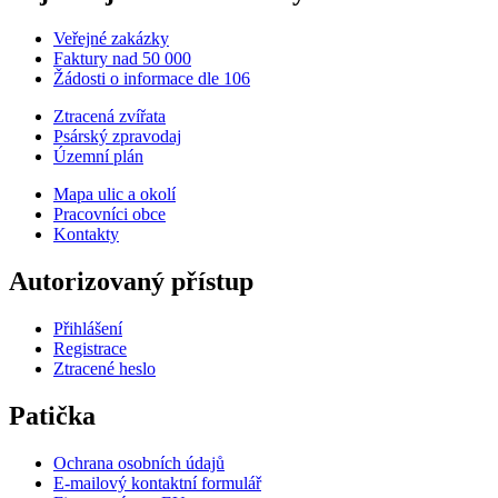
Veřejné zakázky
Faktury nad 50 000
Žádosti o informace dle 106
Ztracená zvířata
Psárský zpravodaj
Územní plán
Mapa ulic a okolí
Pracovníci obce
Kontakty
Autorizovaný přístup
Přihlášení
Registrace
Ztracené heslo
Patička
Ochrana osobních údajů
E-mailový kontaktní formulář