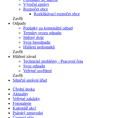
Výroční zprávy
Rozpočet obce
Rozklikávací rozpočet obce
Zavřít
Odpady
Poplatky za komunální odpad
Termíny svozu odpadu
Sběrný dvůr
Svoz bioodpadu
Hlášení nedostatků
Zavřít
Hlášení závad
Technické problémy - Pracovní četa
Svoz odpadu
Veřejné osvětlení
Zavřít
Silniční správní úřad
Úřední deska
Aktuality
Veřejné zakázky
Fotogalerie
Kalendář akcí
Psárský zpravodaj
Územní plán