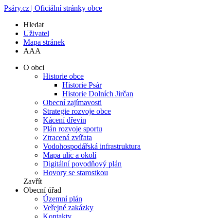
Psáry.cz | Oficiální stránky obce
Hledat
Uživatel
Mapa stránek
A
A
A
O obci
Historie obce
Historie Psár
Historie Dolních Jirčan
Obecní zajímavosti
Strategie rozvoje obce
Kácení dřevin
Plán rozvoje sportu
Ztracená zvířata
Vodohospodářská infrastruktura
Mapa ulic a okolí
Digitální povodňový plán
Hovory se starostkou
Zavřít
Obecní úřad
Územní plán
Veřejné zakázky
Kontakty