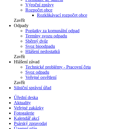
Výroční zprávy
Rozpočet obce
Rozklikávací rozpočet obce
Zavřít
Odpady
Poplatky za komunální odpad
Termíny svozu odpadu
Sběrný dvůr
Svoz bioodpadu
Hlášení nedostatků
Zavřít
Hlášení závad
Technické problémy - Pracovní četa
Svoz odpadu
Veřejné osvětlení
Zavřít
Silniční správní úřad
Úřední deska
Aktuality
Veřejné zakázky
Fotogalerie
Kalendář akcí
Psárský zpravodaj
Územní plán