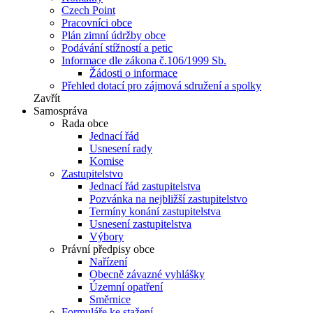
Czech Point
Pracovníci obce
Plán zimní údržby obce
Podávání stížností a petic
Informace dle zákona č.106/1999 Sb.
Žádosti o informace
Přehled dotací pro zájmová sdružení a spolky
Zavřít
Samospráva
Rada obce
Jednací řád
Usnesení rady
Komise
Zastupitelstvo
Jednací řád zastupitelstva
Pozvánka na nejbližší zastupitelstvo
Termíny konání zastupitelstva
Usnesení zastupitelstva
Výbory
Právní předpisy obce
Nařízení
Obecně závazné vyhlášky
Územní opatření
Směrnice
Formuláře ke stažení