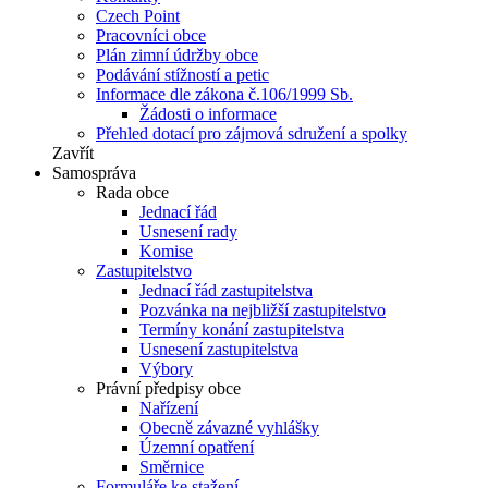
Czech Point
Pracovníci obce
Plán zimní údržby obce
Podávání stížností a petic
Informace dle zákona č.106/1999 Sb.
Žádosti o informace
Přehled dotací pro zájmová sdružení a spolky
Zavřít
Samospráva
Rada obce
Jednací řád
Usnesení rady
Komise
Zastupitelstvo
Jednací řád zastupitelstva
Pozvánka na nejbližší zastupitelstvo
Termíny konání zastupitelstva
Usnesení zastupitelstva
Výbory
Právní předpisy obce
Nařízení
Obecně závazné vyhlášky
Územní opatření
Směrnice
Formuláře ke stažení