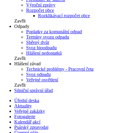
Výroční zprávy
Rozpočet obce
Rozklikávací rozpočet obce
Zavřít
Odpady
Poplatky za komunální odpad
Termíny svozu odpadu
Sběrný dvůr
Svoz bioodpadu
Hlášení nedostatků
Zavřít
Hlášení závad
Technické problémy - Pracovní četa
Svoz odpadu
Veřejné osvětlení
Zavřít
Silniční správní úřad
Úřední deska
Aktuality
Veřejné zakázky
Fotogalerie
Kalendář akcí
Psárský zpravodaj
Územní plán