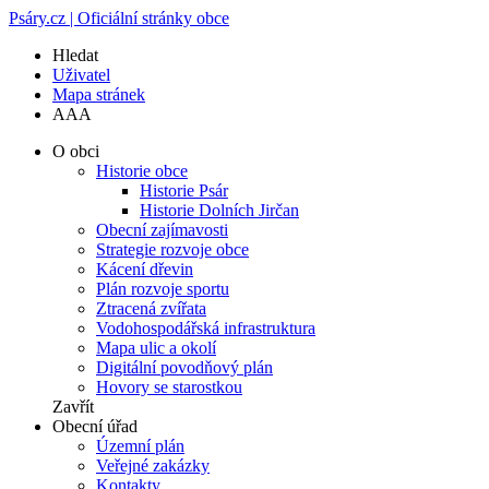
Psáry.cz | Oficiální stránky obce
Hledat
Uživatel
Mapa stránek
A
A
A
O obci
Historie obce
Historie Psár
Historie Dolních Jirčan
Obecní zajímavosti
Strategie rozvoje obce
Kácení dřevin
Plán rozvoje sportu
Ztracená zvířata
Vodohospodářská infrastruktura
Mapa ulic a okolí
Digitální povodňový plán
Hovory se starostkou
Zavřít
Obecní úřad
Územní plán
Veřejné zakázky
Kontakty