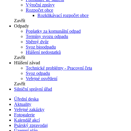
Výroční zprávy
Rozpočet obce
Rozklikávací rozpočet obce
Zavřít
Odpady
Poplatky za komunální odpad
Termíny svozu odpadu
Sběrný dvůr
Svoz bioodpadu
Hlášení nedostatků
Zavřít
Hlášení závad
Technické problémy - Pracovní četa
Svoz odpadu
Veřejné osvětlení
Zavřít
Silniční správní úřad
Úřední deska
Aktuality
Veřejné zakázky
Fotogalerie
Kalendář akcí
Psárský zpravodaj
Územní plán