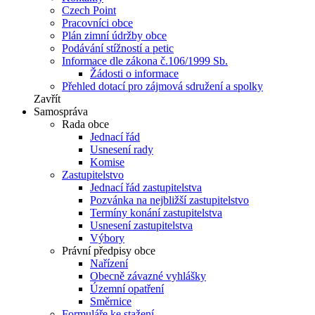
Czech Point
Pracovníci obce
Plán zimní údržby obce
Podávání stížností a petic
Informace dle zákona č.106/1999 Sb.
Žádosti o informace
Přehled dotací pro zájmová sdružení a spolky
Zavřít
Samospráva
Rada obce
Jednací řád
Usnesení rady
Komise
Zastupitelstvo
Jednací řád zastupitelstva
Pozvánka na nejbližší zastupitelstvo
Termíny konání zastupitelstva
Usnesení zastupitelstva
Výbory
Právní předpisy obce
Nařízení
Obecně závazné vyhlášky
Územní opatření
Směrnice
Formuláře ke stažení