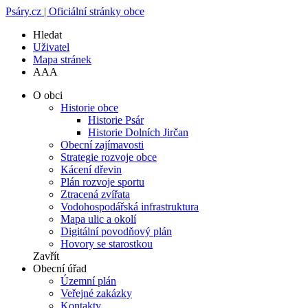
Psáry.cz | Oficiální stránky obce
Hledat
Uživatel
Mapa stránek
A
A
A
O obci
Historie obce
Historie Psár
Historie Dolních Jirčan
Obecní zajímavosti
Strategie rozvoje obce
Kácení dřevin
Plán rozvoje sportu
Ztracená zvířata
Vodohospodářská infrastruktura
Mapa ulic a okolí
Digitální povodňový plán
Hovory se starostkou
Zavřít
Obecní úřad
Územní plán
Veřejné zakázky
Kontakty