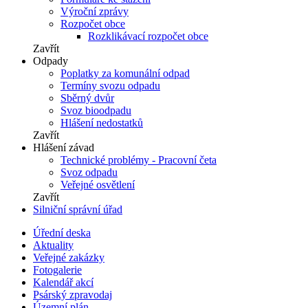
Výroční zprávy
Rozpočet obce
Rozklikávací rozpočet obce
Zavřít
Odpady
Poplatky za komunální odpad
Termíny svozu odpadu
Sběrný dvůr
Svoz bioodpadu
Hlášení nedostatků
Zavřít
Hlášení závad
Technické problémy - Pracovní četa
Svoz odpadu
Veřejné osvětlení
Zavřít
Silniční správní úřad
Úřední deska
Aktuality
Veřejné zakázky
Fotogalerie
Kalendář akcí
Psárský zpravodaj
Územní plán