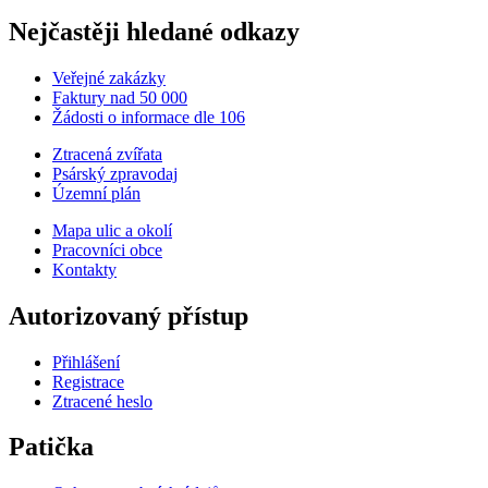
Nejčastěji hledané odkazy
Veřejné zakázky
Faktury nad 50 000
Žádosti o informace dle 106
Ztracená zvířata
Psárský zpravodaj
Územní plán
Mapa ulic a okolí
Pracovníci obce
Kontakty
Autorizovaný přístup
Přihlášení
Registrace
Ztracené heslo
Patička