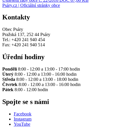
Usnesení rady obce č. 22-2016
DOC 67,00 KB
Psáry.cz | Oficiální stránky obce
Kontakty
Obec Psáry
Pražská 137, 252 44 Psáry
Tel.: +420 241 940 454
Fax: +420 241 940 514
Úřední hodiny
Pondělí
8:00 - 12:00 a 13:00 - 17:00 hodin
Úterý
8:00 - 12:00 a 13:00 - 16:00 hodin
Středa
8:00 - 12:00 a 13:00 - 18:00 hodin
Čtvrtek
8:00 - 12:00 a 13:00 - 16:00 hodin
Pátek
8:00 - 12:00 hodin
Spojte se s námi
Facebook
Instagram
YouTube