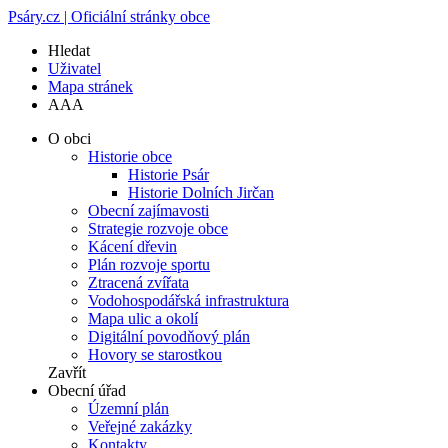
Psáry.cz | Oficiální stránky obce
Hledat
Uživatel
Mapa stránek
A
A
A
O obci
Historie obce
Historie Psár
Historie Dolních Jirčan
Obecní zajímavosti
Strategie rozvoje obce
Kácení dřevin
Plán rozvoje sportu
Ztracená zvířata
Vodohospodářská infrastruktura
Mapa ulic a okolí
Digitální povodňový plán
Hovory se starostkou
Zavřít
Obecní úřad
Územní plán
Veřejné zakázky
Kontakty