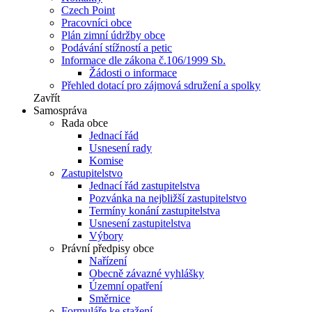
Czech Point
Pracovníci obce
Plán zimní údržby obce
Podávání stížností a petic
Informace dle zákona č.106/1999 Sb.
Žádosti o informace
Přehled dotací pro zájmová sdružení a spolky
Zavřít
Samospráva
Rada obce
Jednací řád
Usnesení rady
Komise
Zastupitelstvo
Jednací řád zastupitelstva
Pozvánka na nejbližší zastupitelstvo
Termíny konání zastupitelstva
Usnesení zastupitelstva
Výbory
Právní předpisy obce
Nařízení
Obecně závazné vyhlášky
Územní opatření
Směrnice
Formuláře ke stažení