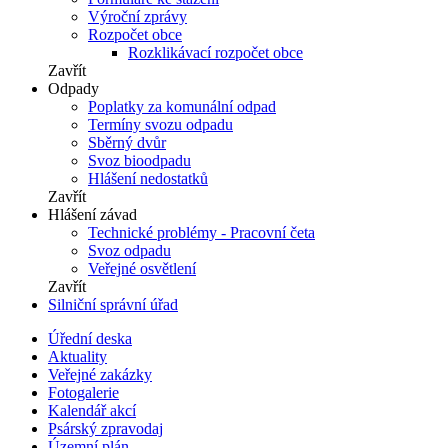
Výroční zprávy
Rozpočet obce
Rozklikávací rozpočet obce
Zavřít
Odpady
Poplatky za komunální odpad
Termíny svozu odpadu
Sběrný dvůr
Svoz bioodpadu
Hlášení nedostatků
Zavřít
Hlášení závad
Technické problémy - Pracovní četa
Svoz odpadu
Veřejné osvětlení
Zavřít
Silniční správní úřad
Úřední deska
Aktuality
Veřejné zakázky
Fotogalerie
Kalendář akcí
Psárský zpravodaj
Územní plán