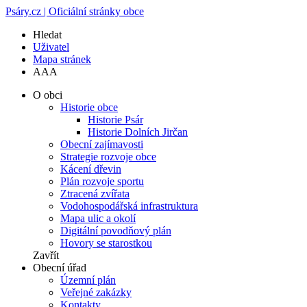
Psáry.cz | Oficiální stránky obce
Hledat
Uživatel
Mapa stránek
A
A
A
O obci
Historie obce
Historie Psár
Historie Dolních Jirčan
Obecní zajímavosti
Strategie rozvoje obce
Kácení dřevin
Plán rozvoje sportu
Ztracená zvířata
Vodohospodářská infrastruktura
Mapa ulic a okolí
Digitální povodňový plán
Hovory se starostkou
Zavřít
Obecní úřad
Územní plán
Veřejné zakázky
Kontakty