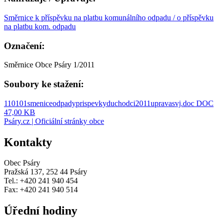
Směrnice k příspěvku na platbu komunálního odpadu / o příspěvku
na platbu kom. odpadu
Označení:
Směrnice Obce Psáry 1/2011
Soubory ke stažení:
110101smeniceodpadyprispevkyduchodci2011upravasvj.doc
DOC
47,00 KB
Psáry.cz | Oficiální stránky obce
Kontakty
Obec Psáry
Pražská 137, 252 44 Psáry
Tel.: +420 241 940 454
Fax: +420 241 940 514
Úřední hodiny