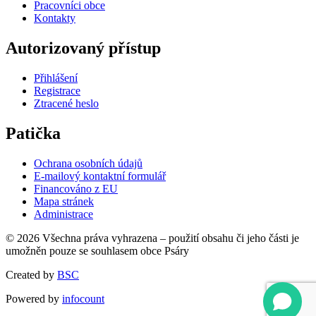
Pracovníci obce
Kontakty
Autorizovaný přístup
Přihlášení
Registrace
Ztracené heslo
Patička
Ochrana osobních údajů
E-mailový kontaktní formulář
Financováno z EU
Mapa stránek
Administrace
© 2026 Všechna práva vyhrazena – použití obsahu či jeho části je
umožněn pouze se souhlasem obce Psáry
Created by
BSC
Powered by
infocount