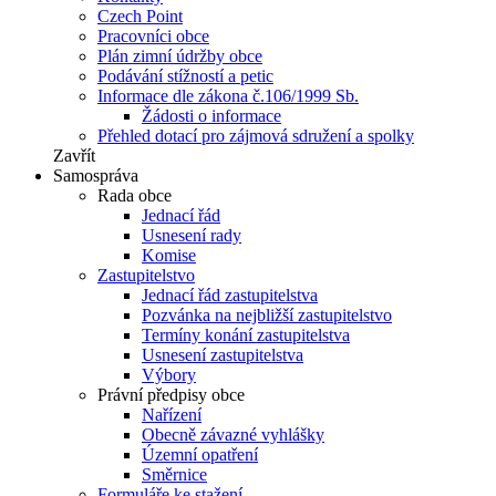
Czech Point
Pracovníci obce
Plán zimní údržby obce
Podávání stížností a petic
Informace dle zákona č.106/1999 Sb.
Žádosti o informace
Přehled dotací pro zájmová sdružení a spolky
Zavřít
Samospráva
Rada obce
Jednací řád
Usnesení rady
Komise
Zastupitelstvo
Jednací řád zastupitelstva
Pozvánka na nejbližší zastupitelstvo
Termíny konání zastupitelstva
Usnesení zastupitelstva
Výbory
Právní předpisy obce
Nařízení
Obecně závazné vyhlášky
Územní opatření
Směrnice
Formuláře ke stažení