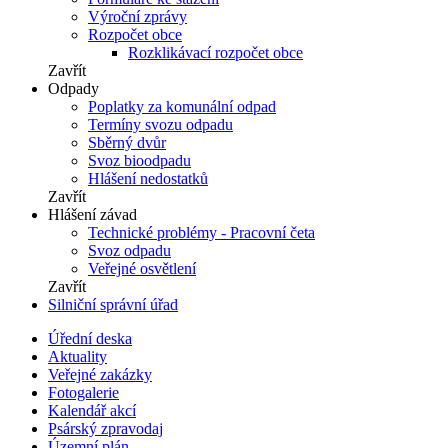
Výroční zprávy
Rozpočet obce
Rozklikávací rozpočet obce
Zavřít
Odpady
Poplatky za komunální odpad
Termíny svozu odpadu
Sběrný dvůr
Svoz bioodpadu
Hlášení nedostatků
Zavřít
Hlášení závad
Technické problémy - Pracovní četa
Svoz odpadu
Veřejné osvětlení
Zavřít
Silniční správní úřad
Úřední deska
Aktuality
Veřejné zakázky
Fotogalerie
Kalendář akcí
Psárský zpravodaj
Územní plán