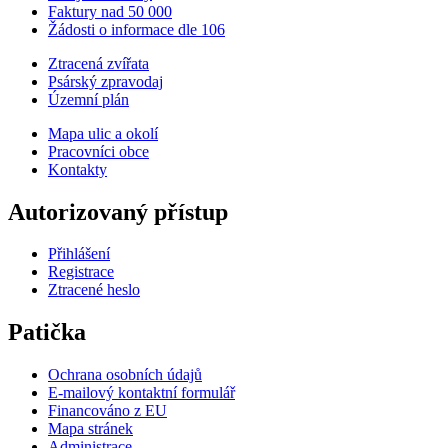
Faktury nad 50 000
Žádosti o informace dle 106
Ztracená zvířata
Psárský zpravodaj
Územní plán
Mapa ulic a okolí
Pracovníci obce
Kontakty
Autorizovaný přístup
Přihlášení
Registrace
Ztracené heslo
Patička
Ochrana osobních údajů
E-mailový kontaktní formulář
Financováno z EU
Mapa stránek
Administrace