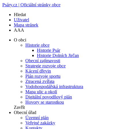
Psáry.cz | Oficiální stránky obce
Hledat
Uživatel
Mapa stránek
A
A
A
O obci
Historie obce
Historie Psár
Historie Dolních Jirčan
Obecní zajímavosti
Strategie rozvoje obce
Kácení dřevin
Plán rozvoje sportu
Ztracená zvířata
Vodohospodářská infrastruktura
Mapa ulic a okolí
Digitální povodňový plán
Hovory se starostkou
Zavřít
Obecní úřad
Územní plán
Veřejné zakázky
Kontakty