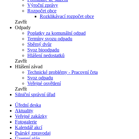
Výroční zprávy
Rozpočet obce
Rozklikávací rozpočet obce
Zavřít
Odpady
Poplatky za komunální odpad
Termíny svozu odpadu
Sběrný dvůr
Svoz bioodpadu
Hlášení nedostatků
Zavřít
Hlášení závad
Technické problémy - Pracovní četa
Svoz odpadu
Veřejné osvětlení
Zavřít
Silniční správní úřad
Úřední deska
Aktuality
Veřejné zakázky
Fotogalerie
Kalendář akcí
Psárský zpravodaj
Územní plán