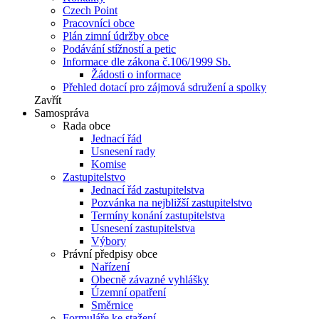
Czech Point
Pracovníci obce
Plán zimní údržby obce
Podávání stížností a petic
Informace dle zákona č.106/1999 Sb.
Žádosti o informace
Přehled dotací pro zájmová sdružení a spolky
Zavřít
Samospráva
Rada obce
Jednací řád
Usnesení rady
Komise
Zastupitelstvo
Jednací řád zastupitelstva
Pozvánka na nejbližší zastupitelstvo
Termíny konání zastupitelstva
Usnesení zastupitelstva
Výbory
Právní předpisy obce
Nařízení
Obecně závazné vyhlášky
Územní opatření
Směrnice
Formuláře ke stažení