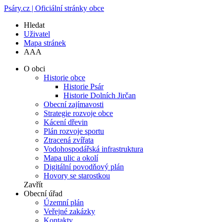
Psáry.cz | Oficiální stránky obce
Hledat
Uživatel
Mapa stránek
A
A
A
O obci
Historie obce
Historie Psár
Historie Dolních Jirčan
Obecní zajímavosti
Strategie rozvoje obce
Kácení dřevin
Plán rozvoje sportu
Ztracená zvířata
Vodohospodářská infrastruktura
Mapa ulic a okolí
Digitální povodňový plán
Hovory se starostkou
Zavřít
Obecní úřad
Územní plán
Veřejné zakázky
Kontakty