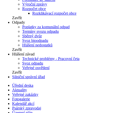
Výroční zprávy
Rozpočet obce
Rozklikávací rozpočet obce
Zavřít
Odpady
Poplatky za komunální odpad
Termíny svozu odpadu
Sběrný dvůr
Svoz bioodpadu
Hlášení nedostatků
Zavřít
Hlášení závad
Technické problémy - Pracovní četa
Svoz odpadu
Veřejné osvětlení
Zavřít
Silniční správní úřad
Úřední deska
Aktuality
Veřejné zakázky
Fotogalerie
Kalendář akcí
Psárský zpravodaj
Územní plán