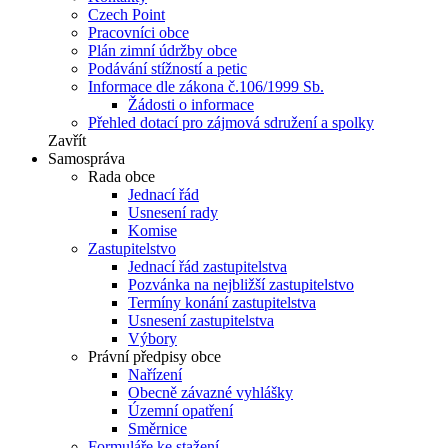
Czech Point
Pracovníci obce
Plán zimní údržby obce
Podávání stížností a petic
Informace dle zákona č.106/1999 Sb.
Žádosti o informace
Přehled dotací pro zájmová sdružení a spolky
Zavřít
Samospráva
Rada obce
Jednací řád
Usnesení rady
Komise
Zastupitelstvo
Jednací řád zastupitelstva
Pozvánka na nejbližší zastupitelstvo
Termíny konání zastupitelstva
Usnesení zastupitelstva
Výbory
Právní předpisy obce
Nařízení
Obecně závazné vyhlášky
Územní opatření
Směrnice
Formuláře ke stažení