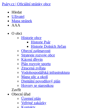
Psáry.cz | Oficiální stránky obce
Hledat
Uživatel
Mapa stránek
A
A
A
O obci
Historie obce
Historie Psár
Historie Dolních Jirčan
Obecní zajímavosti
Strategie rozvoje obce
Kácení dřevin
Plán rozvoje sportu
Ztracená zvířata
Vodohospodářská infrastruktura
Mapa ulic a okolí
Digitální povodňový plán
Hovory se starostkou
Zavřít
Obecní úřad
Územní plán
Veřejné zakázky
Kontakty