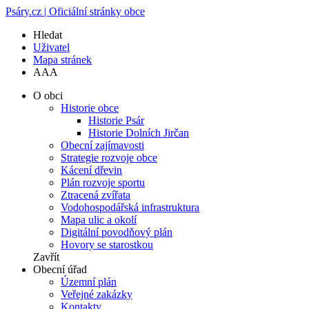
Psáry.cz | Oficiální stránky obce
Hledat
Uživatel
Mapa stránek
A
A
A
O obci
Historie obce
Historie Psár
Historie Dolních Jirčan
Obecní zajímavosti
Strategie rozvoje obce
Kácení dřevin
Plán rozvoje sportu
Ztracená zvířata
Vodohospodářská infrastruktura
Mapa ulic a okolí
Digitální povodňový plán
Hovory se starostkou
Zavřít
Obecní úřad
Územní plán
Veřejné zakázky
Kontakty