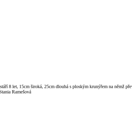
, stáří 8 let, 15cm široká, 25cm dlouhá s ploským krunýřem na němž pře
. Stania Ramešová