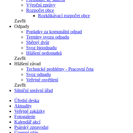
Výroční zprávy
Rozpočet obce
Rozklikávací rozpočet obce
Zavřít
Odpady
Poplatky za komunální odpad
Termíny svozu odpadu
Sběrný dvůr
Svoz bioodpadu
Hlášení nedostatků
Zavřít
Hlášení závad
Technické problémy - Pracovní četa
Svoz odpadu
Veřejné osvětlení
Zavřít
Silniční správní úřad
Úřední deska
Aktuality
Veřejné zakázky
Fotogalerie
Kalendář akcí
Psárský zpravodaj
Územní plán