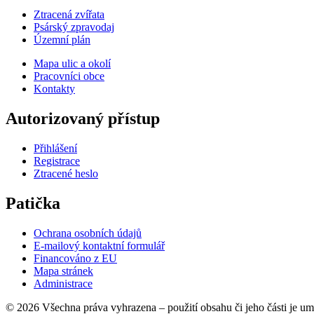
Ztracená zvířata
Psárský zpravodaj
Územní plán
Mapa ulic a okolí
Pracovníci obce
Kontakty
Autorizovaný přístup
Přihlášení
Registrace
Ztracené heslo
Patička
Ochrana osobních údajů
E-mailový kontaktní formulář
Financováno z EU
Mapa stránek
Administrace
© 2026 Všechna práva vyhrazena – použití obsahu či jeho části je u