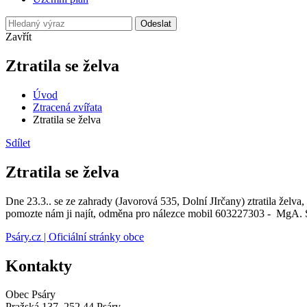
Odeslat
Zavřít
Ztratila se želva
Úvod
Ztracená zvířata
Ztratila se želva
Sdílet
Ztratila se želva
Dne 23.3.. se ze zahrady (Javorová 535, Dolní JIrčany) ztratila želva
pomozte nám ji najít, odměna pro nálezce mobil 603227303 - MgA
Psáry.cz | Oficiální stránky obce
Kontakty
Obec Psáry
Pražská 137, 252 44 Psáry