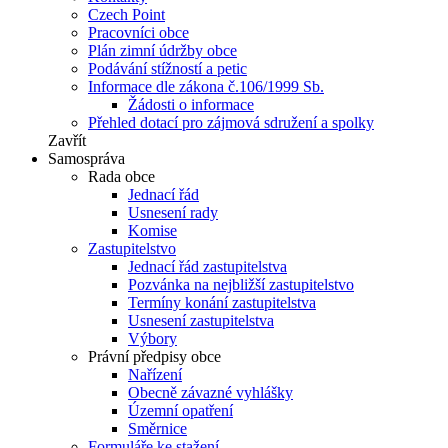
Czech Point
Pracovníci obce
Plán zimní údržby obce
Podávání stížností a petic
Informace dle zákona č.106/1999 Sb.
Žádosti o informace
Přehled dotací pro zájmová sdružení a spolky
Zavřít
Samospráva
Rada obce
Jednací řád
Usnesení rady
Komise
Zastupitelstvo
Jednací řád zastupitelstva
Pozvánka na nejbližší zastupitelstvo
Termíny konání zastupitelstva
Usnesení zastupitelstva
Výbory
Právní předpisy obce
Nařízení
Obecně závazné vyhlášky
Územní opatření
Směrnice
Formuláře ke stažení