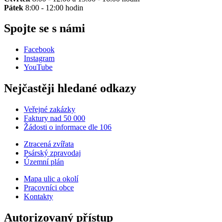
Pátek
8:00 - 12:00 hodin
Spojte se s námi
Facebook
Instagram
YouTube
Nejčastěji hledané odkazy
Veřejné zakázky
Faktury nad 50 000
Žádosti o informace dle 106
Ztracená zvířata
Psárský zpravodaj
Územní plán
Mapa ulic a okolí
Pracovníci obce
Kontakty
Autorizovaný přístup