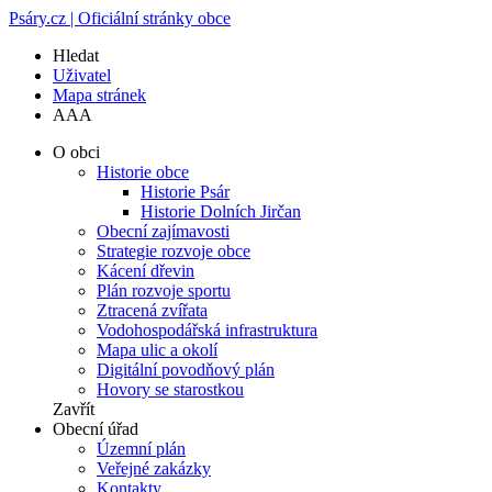
Psáry.cz | Oficiální stránky obce
Hledat
Uživatel
Mapa stránek
A
A
A
O obci
Historie obce
Historie Psár
Historie Dolních Jirčan
Obecní zajímavosti
Strategie rozvoje obce
Kácení dřevin
Plán rozvoje sportu
Ztracená zvířata
Vodohospodářská infrastruktura
Mapa ulic a okolí
Digitální povodňový plán
Hovory se starostkou
Zavřít
Obecní úřad
Územní plán
Veřejné zakázky
Kontakty