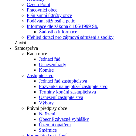
Czech Point
Pracovníci obce
Plán zimní údržby obce
Podávání stížností a petic
Informace dle zákona č.106/1999 Sb.
Žádosti o informace
Přehled dotací pro zájmová sdružení a spolky
Zavřít
Samospráva
Rada obce
Jednací řád
Usnesení rady
Komise
Zastupitelstvo
Jednací řád zastupitelstva
Pozvánka na nejbližší zastupitelstvo
Termíny konání zastupitelstva
Usnesení zastupitelstva
Výbory
Právní předpisy obce
Nařízení
Obecně závazné vyhlášky
Územní opatření
Směrnice
Formuláře ke stažení