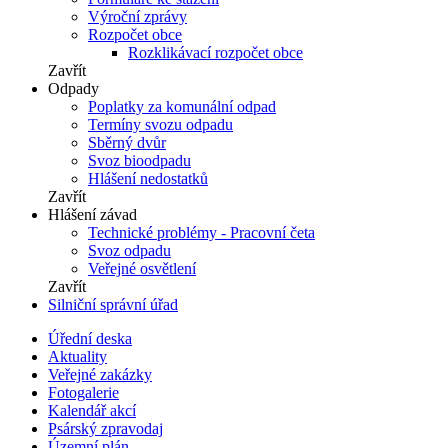
Výroční zprávy
Rozpočet obce
Rozklikávací rozpočet obce
Zavřít
Odpady
Poplatky za komunální odpad
Termíny svozu odpadu
Sběrný dvůr
Svoz bioodpadu
Hlášení nedostatků
Zavřít
Hlášení závad
Technické problémy - Pracovní četa
Svoz odpadu
Veřejné osvětlení
Zavřít
Silniční správní úřad
Úřední deska
Aktuality
Veřejné zakázky
Fotogalerie
Kalendář akcí
Psárský zpravodaj
Územní plán