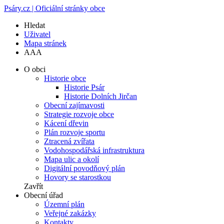
Psáry.cz | Oficiální stránky obce
Hledat
Uživatel
Mapa stránek
A
A
A
O obci
Historie obce
Historie Psár
Historie Dolních Jirčan
Obecní zajímavosti
Strategie rozvoje obce
Kácení dřevin
Plán rozvoje sportu
Ztracená zvířata
Vodohospodářská infrastruktura
Mapa ulic a okolí
Digitální povodňový plán
Hovory se starostkou
Zavřít
Obecní úřad
Územní plán
Veřejné zakázky
Kontakty