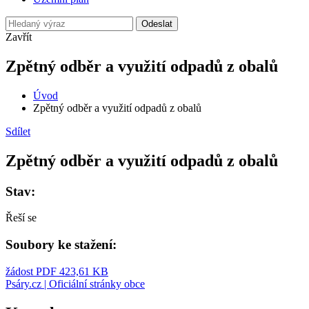
Odeslat
Zavřít
Zpětný odběr a využití odpadů z obalů
Úvod
Zpětný odběr a využití odpadů z obalů
Sdílet
Zpětný odběr a využití odpadů z obalů
Stav:
Řeší se
Soubory ke stažení:
žádost
PDF 423,61 KB
Psáry.cz | Oficiální stránky obce