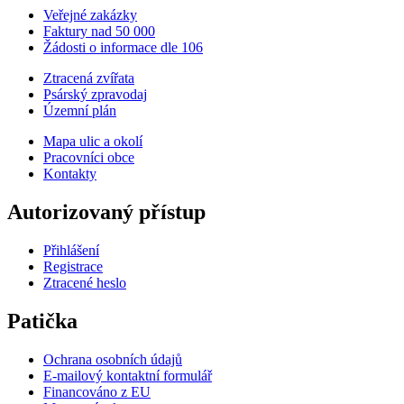
Veřejné zakázky
Faktury nad 50 000
Žádosti o informace dle 106
Ztracená zvířata
Psárský zpravodaj
Územní plán
Mapa ulic a okolí
Pracovníci obce
Kontakty
Autorizovaný přístup
Přihlášení
Registrace
Ztracené heslo
Patička
Ochrana osobních údajů
E-mailový kontaktní formulář
Financováno z EU