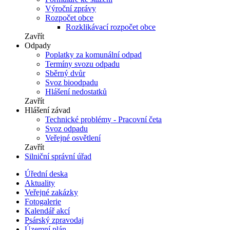
Výroční zprávy
Rozpočet obce
Rozklikávací rozpočet obce
Zavřít
Odpady
Poplatky za komunální odpad
Termíny svozu odpadu
Sběrný dvůr
Svoz bioodpadu
Hlášení nedostatků
Zavřít
Hlášení závad
Technické problémy - Pracovní četa
Svoz odpadu
Veřejné osvětlení
Zavřít
Silniční správní úřad
Úřední deska
Aktuality
Veřejné zakázky
Fotogalerie
Kalendář akcí
Psárský zpravodaj
Územní plán