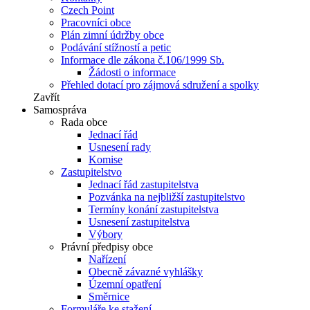
Czech Point
Pracovníci obce
Plán zimní údržby obce
Podávání stížností a petic
Informace dle zákona č.106/1999 Sb.
Žádosti o informace
Přehled dotací pro zájmová sdružení a spolky
Zavřít
Samospráva
Rada obce
Jednací řád
Usnesení rady
Komise
Zastupitelstvo
Jednací řád zastupitelstva
Pozvánka na nejbližší zastupitelstvo
Termíny konání zastupitelstva
Usnesení zastupitelstva
Výbory
Právní předpisy obce
Nařízení
Obecně závazné vyhlášky
Územní opatření
Směrnice
Formuláře ke stažení