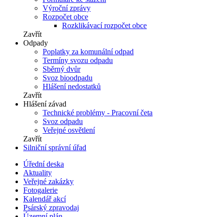
Výroční zprávy
Rozpočet obce
Rozklikávací rozpočet obce
Zavřít
Odpady
Poplatky za komunální odpad
Termíny svozu odpadu
Sběrný dvůr
Svoz bioodpadu
Hlášení nedostatků
Zavřít
Hlášení závad
Technické problémy - Pracovní četa
Svoz odpadu
Veřejné osvětlení
Zavřít
Silniční správní úřad
Úřední deska
Aktuality
Veřejné zakázky
Fotogalerie
Kalendář akcí
Psárský zpravodaj
Územní plán