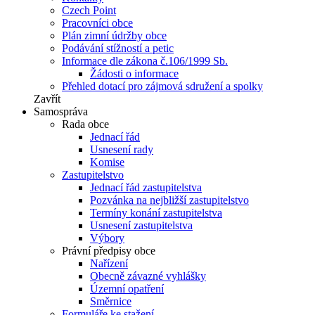
Czech Point
Pracovníci obce
Plán zimní údržby obce
Podávání stížností a petic
Informace dle zákona č.106/1999 Sb.
Žádosti o informace
Přehled dotací pro zájmová sdružení a spolky
Zavřít
Samospráva
Rada obce
Jednací řád
Usnesení rady
Komise
Zastupitelstvo
Jednací řád zastupitelstva
Pozvánka na nejbližší zastupitelstvo
Termíny konání zastupitelstva
Usnesení zastupitelstva
Výbory
Právní předpisy obce
Nařízení
Obecně závazné vyhlášky
Územní opatření
Směrnice
Formuláře ke stažení