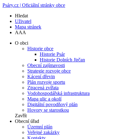
Psáry.cz | Oficiální stránky obce
Hledat
Uživatel
Mapa stránek
A
A
A
O obci
Historie obce
Historie Psár
Historie Dolních Jirčan
Obecní zajímavosti
Strategie rozvoje obce
Kácení dřevin
Plán rozvoje sportu
Ztracená zvířata
Vodohospodářská infrastruktura
Mapa ulic a okolí
Digitální povodňový plán
Hovory se starostkou
Zavřít
Obecní úřad
Územní plán
Veřejné zakázky
Kontakty