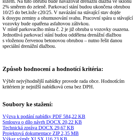
ložem. Na tuto obrubu bude navazovat drenážní dlažba ve sklonu
2% směrem do zeleně. Parkovací stání budou ukončena obrubou
10/25 do bet.lože c20/25. V navázání na stávající stav dojde
k dosypu zeminy a ohumusování svahu. Pracovní spára u stávající
vozovky bude opatřena asfaltovou zálivkou.
V místě parkovacího místa č. 2 je již obruba u vozovky osazena.
Jednotlivá parkovací stání budou oddělena drenážní dlažbou
s vloženou červenou betonovou obrubou – nutno řešit danou
speciální drenážní dlažbou.
Způsob hodnocení a hodnotící kritéria:
Výběr nejvýhodnější nabídky provede rada obce. Hodnotícím
kritériem je nejnižší nabídková cena bez DPH.
Soubory ke stažení:
Výzva k podání nabídky
PDF 584,22 KB
Smlouva o dílo návrh
DOCX 20,22 KB
Technická zpráva
DOCX 29,67 KB
Projektová dokumentace
ZIP 2,35 MB
Výkaz výměr
XLSX 116,23 KB