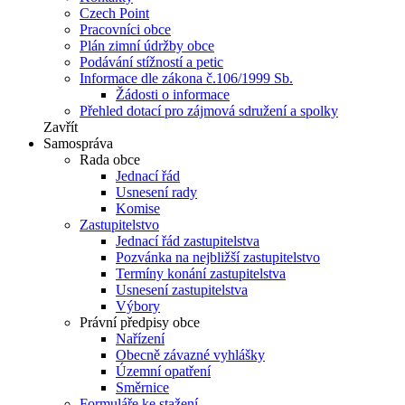
Czech Point
Pracovníci obce
Plán zimní údržby obce
Podávání stížností a petic
Informace dle zákona č.106/1999 Sb.
Žádosti o informace
Přehled dotací pro zájmová sdružení a spolky
Zavřít
Samospráva
Rada obce
Jednací řád
Usnesení rady
Komise
Zastupitelstvo
Jednací řád zastupitelstva
Pozvánka na nejbližší zastupitelstvo
Termíny konání zastupitelstva
Usnesení zastupitelstva
Výbory
Právní předpisy obce
Nařízení
Obecně závazné vyhlášky
Územní opatření
Směrnice
Formuláře ke stažení