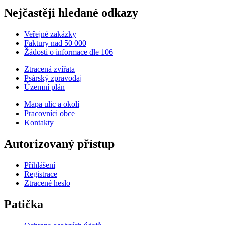
Nejčastěji hledané odkazy
Veřejné zakázky
Faktury nad 50 000
Žádosti o informace dle 106
Ztracená zvířata
Psárský zpravodaj
Územní plán
Mapa ulic a okolí
Pracovníci obce
Kontakty
Autorizovaný přístup
Přihlášení
Registrace
Ztracené heslo
Patička