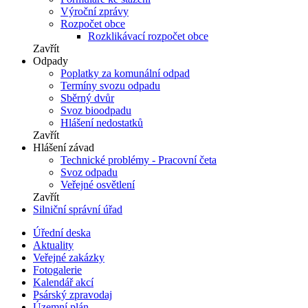
Výroční zprávy
Rozpočet obce
Rozklikávací rozpočet obce
Zavřít
Odpady
Poplatky za komunální odpad
Termíny svozu odpadu
Sběrný dvůr
Svoz bioodpadu
Hlášení nedostatků
Zavřít
Hlášení závad
Technické problémy - Pracovní četa
Svoz odpadu
Veřejné osvětlení
Zavřít
Silniční správní úřad
Úřední deska
Aktuality
Veřejné zakázky
Fotogalerie
Kalendář akcí
Psárský zpravodaj
Územní plán