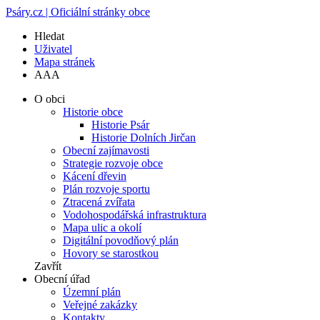
Psáry.cz | Oficiální stránky obce
Hledat
Uživatel
Mapa stránek
A
A
A
O obci
Historie obce
Historie Psár
Historie Dolních Jirčan
Obecní zajímavosti
Strategie rozvoje obce
Kácení dřevin
Plán rozvoje sportu
Ztracená zvířata
Vodohospodářská infrastruktura
Mapa ulic a okolí
Digitální povodňový plán
Hovory se starostkou
Zavřít
Obecní úřad
Územní plán
Veřejné zakázky
Kontakty