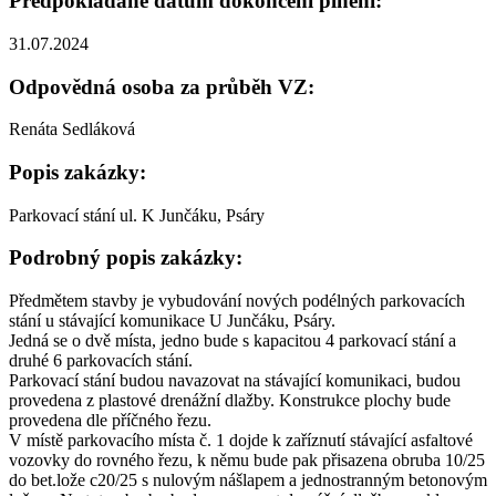
Předpokládané datum dokončení plnění:
31.07.2024
Odpovědná osoba za průběh VZ:
Renáta Sedláková
Popis zakázky:
Parkovací stání ul. K Junčáku, Psáry
Podrobný popis zakázky:
Předmětem stavby je vybudování nových podélných parkovacích
stání u stávající komunikace U Junčáku, Psáry.
Jedná se o dvě místa, jedno bude s kapacitou 4 parkovací stání a
druhé 6 parkovacích stání.
Parkovací stání budou navazovat na stávající komunikaci, budou
provedena z plastové drenážní dlažby. Konstrukce plochy bude
provedena dle příčného řezu.
V místě parkovacího místa č. 1 dojde k zaříznutí stávající asfaltové
vozovky do rovného řezu, k němu bude pak přisazena obruba 10/25
do bet.lože c20/25 s nulovým nášlapem a jednostranným betonovým