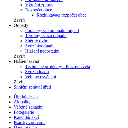
Výroční zprávy
Rozpočet obce
Rozklikávací rozpočet obce
Zavřít
Odpady
Poplatky za komunální odpad
Termíny svozu odpadu
Sběrný dvůr
Svoz bioodpadu
Hlášení nedostatků
Zavřít
Hlášení závad
Technické problémy - Pracovní četa
Svoz odpadu
Veřejné osvětlení
Zavřít
Silniční správní úřad
Úřední deska
Aktuality
Veřejné zakázky
Fotogalerie
Kalendář akcí
Psárský zpravodaj
Územní plán