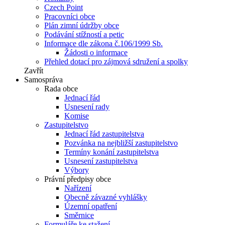
Czech Point
Pracovníci obce
Plán zimní údržby obce
Podávání stížností a petic
Informace dle zákona č.106/1999 Sb.
Žádosti o informace
Přehled dotací pro zájmová sdružení a spolky
Zavřít
Samospráva
Rada obce
Jednací řád
Usnesení rady
Komise
Zastupitelstvo
Jednací řád zastupitelstva
Pozvánka na nejbližší zastupitelstvo
Termíny konání zastupitelstva
Usnesení zastupitelstva
Výbory
Právní předpisy obce
Nařízení
Obecně závazné vyhlášky
Územní opatření
Směrnice
Formuláře ke stažení