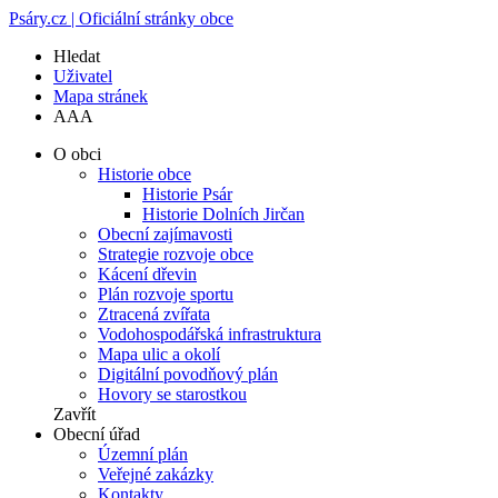
Psáry.cz | Oficiální stránky obce
Hledat
Uživatel
Mapa stránek
A
A
A
O obci
Historie obce
Historie Psár
Historie Dolních Jirčan
Obecní zajímavosti
Strategie rozvoje obce
Kácení dřevin
Plán rozvoje sportu
Ztracená zvířata
Vodohospodářská infrastruktura
Mapa ulic a okolí
Digitální povodňový plán
Hovory se starostkou
Zavřít
Obecní úřad
Územní plán
Veřejné zakázky
Kontakty