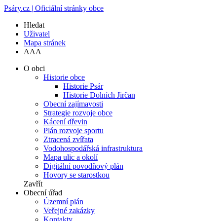
Psáry.cz | Oficiální stránky obce
Hledat
Uživatel
Mapa stránek
A
A
A
O obci
Historie obce
Historie Psár
Historie Dolních Jirčan
Obecní zajímavosti
Strategie rozvoje obce
Kácení dřevin
Plán rozvoje sportu
Ztracená zvířata
Vodohospodářská infrastruktura
Mapa ulic a okolí
Digitální povodňový plán
Hovory se starostkou
Zavřít
Obecní úřad
Územní plán
Veřejné zakázky
Kontakty