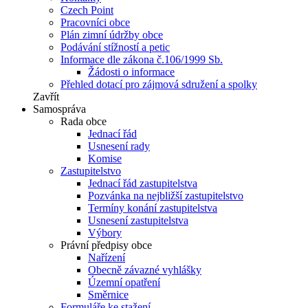
Czech Point
Pracovníci obce
Plán zimní údržby obce
Podávání stížností a petic
Informace dle zákona č.106/1999 Sb.
Žádosti o informace
Přehled dotací pro zájmová sdružení a spolky
Zavřít
Samospráva
Rada obce
Jednací řád
Usnesení rady
Komise
Zastupitelstvo
Jednací řád zastupitelstva
Pozvánka na nejbližší zastupitelstvo
Termíny konání zastupitelstva
Usnesení zastupitelstva
Výbory
Právní předpisy obce
Nařízení
Obecně závazné vyhlášky
Územní opatření
Směrnice
Formuláře ke stažení