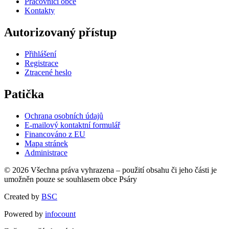
Pracovníci obce
Kontakty
Autorizovaný přístup
Přihlášení
Registrace
Ztracené heslo
Patička
Ochrana osobních údajů
E-mailový kontaktní formulář
Financováno z EU
Mapa stránek
Administrace
© 2026 Všechna práva vyhrazena – použití obsahu či jeho části je
umožněn pouze se souhlasem obce Psáry
Created by
BSC
Powered by
infocount