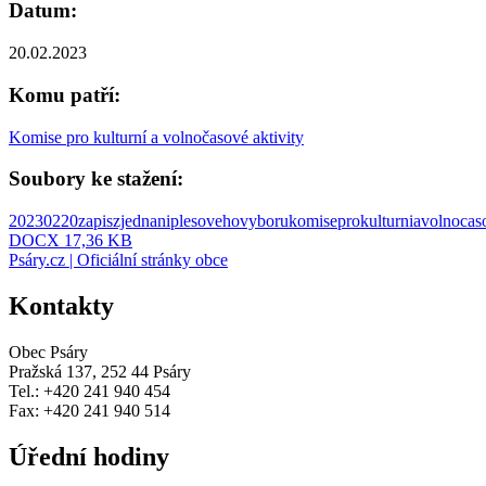
Datum:
20.02.2023
Komu patří:
Komise pro kulturní a volnočasové aktivity
Soubory ke stažení:
20230220zapiszjednaniplesovehovyborukomiseprokulturniavolnocaso
DOCX 17,36 KB
Psáry.cz | Oficiální stránky obce
Kontakty
Obec Psáry
Pražská 137, 252 44 Psáry
Tel.: +420 241 940 454
Fax: +420 241 940 514
Úřední hodiny