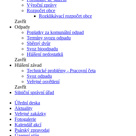
Výroční zprávy
Rozpočet obce
Rozklikávací rozpočet obce
Zavřít
Odpady
Poplatky za komunální odpad
Termíny svozu odpadu
Sběrný dvůr
Svoz bioodpadu
Hlášení nedostatků
Zavřít
Hlášení závad
Technické problémy - Pracovní četa
Svoz odpadu
Veřejné osvětlení
Zavřít
Silniční správní úřad
Úřední deska
Aktuality
Veřejné zakázky
Fotogalerie
Kalendář akcí
Psárský zpravodaj
Územní plán