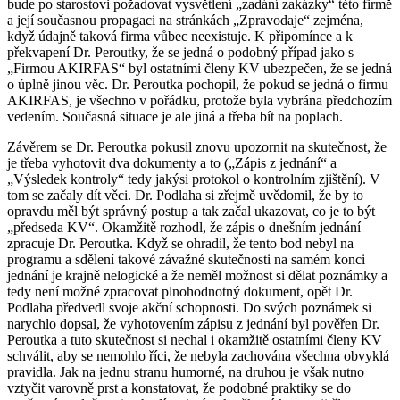
bude po starostovi požadovat vysvětlení „zadání zakázky“ této firmě
a její současnou propagaci na stránkách „Zpravodaje“ zejména,
když údajně taková firma vůbec neexistuje. K připomínce a k
překvapení Dr. Peroutky, že se jedná o podobný případ jako s
„Firmou AKIRFAS“ byl ostatními členy KV ubezpečen, že se jedná
o úplně jinou věc. Dr. Peroutka pochopil, že pokud se jedná o firmu
AKIRFAS, je všechno v pořádku, protože byla vybrána předchozím
vedením. Současná situace je ale jiná a třeba bít na poplach.
Závěrem se Dr. Peroutka pokusil znovu upozornit na skutečnost, že
je třeba vyhotovit dva dokumenty a to („Zápis z jednání“ a
„Výsledek kontroly“ tedy jakýsi protokol o kontrolním zjištění). V
tom se začaly dít věci. Dr. Podlaha si zřejmě uvědomil, že by to
opravdu měl být správný postup a tak začal ukazovat, co je to být
„předseda KV“. Okamžitě rozhodl, že zápis o dnešním jednání
zpracuje Dr. Peroutka. Když se ohradil, že tento bod nebyl na
programu a sdělení takové závažné skutečnosti na samém konci
jednání je krajně nelogické a že neměl možnost si dělat poznámky a
tedy není možné zpracovat plnohodnotný dokument, opět Dr.
Podlaha předvedl svoje akční schopnosti. Do svých poznámek si
narychlo dopsal, že vyhotovením zápisu z jednání byl pověřen Dr.
Peroutka a tuto skutečnost si nechal i okamžitě ostatními členy KV
schválit, aby se nemohlo říci, že nebyla zachována všechna obvyklá
pravidla. Jak na jednu stranu humorné, na druhou je však nutno
vztyčit varovně prst a konstatovat, že podobné praktiky se do