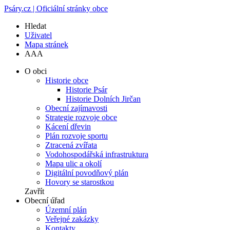
Psáry.cz | Oficiální stránky obce
Hledat
Uživatel
Mapa stránek
A
A
A
O obci
Historie obce
Historie Psár
Historie Dolních Jirčan
Obecní zajímavosti
Strategie rozvoje obce
Kácení dřevin
Plán rozvoje sportu
Ztracená zvířata
Vodohospodářská infrastruktura
Mapa ulic a okolí
Digitální povodňový plán
Hovory se starostkou
Zavřít
Obecní úřad
Územní plán
Veřejné zakázky
Kontakty