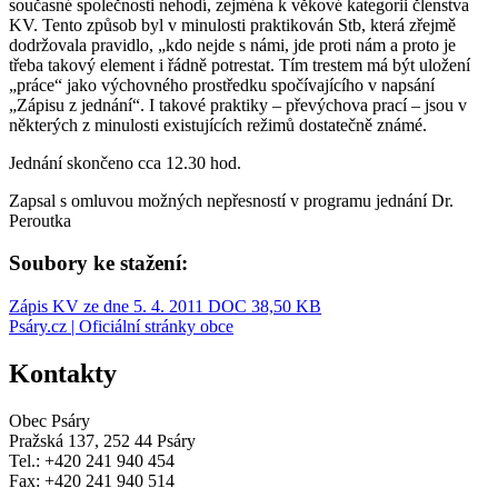
současné společnosti nehodí, zejména k věkové kategorii členstva
KV. Tento způsob byl v minulosti praktikován Stb, která zřejmě
dodržovala pravidlo, „kdo nejde s námi, jde proti nám a proto je
třeba takový element i řádně potrestat. Tím trestem má být uložení
„práce“ jako výchovného prostředku spočívajícího v napsání
„Zápisu z jednání“. I takové praktiky – převýchova prací – jsou v
některých z minulosti existujících režimů dostatečně známé.
Jednání skončeno cca 12.30 hod.
Zapsal s omluvou možných nepřesností v programu jednání Dr.
Peroutka
Soubory ke stažení:
Zápis KV ze dne 5. 4. 2011
DOC 38,50 KB
Psáry.cz | Oficiální stránky obce
Kontakty
Obec Psáry
Pražská 137, 252 44 Psáry
Tel.: +420 241 940 454
Fax: +420 241 940 514