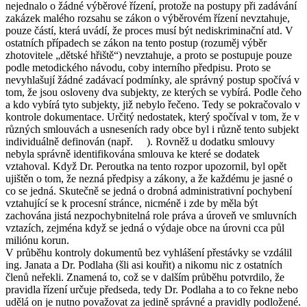
nejednalo o žádné výběrové řízení, protože na postupy při zadávání
zakázek malého rozsahu se zákon o výběrovém řízení nevztahuje,
pouze částí, která uvádí, že proces musí být nediskriminační atd. V
ostatních případech se zákon na tento postup (rozuměj výběr
zhotovitele „dětské hřiště“) nevztahuje, a proto se postupuje pouze
podle metodického návodu, coby interního předpisu. Proto se
nevyhlašují žádné zadávací podmínky, ale správný postup spočívá v
tom, že jsou osloveny dva subjekty, ze kterých se vybírá. Podle čeho
a kdo vybírá tyto subjekty, již nebylo řečeno. Tedy se pokračovalo v
kontrole dokumentace. Určitý nedostatek, který spočíval v tom, že v
různých smlouvách a usneseních rady obce byl i různě tento subjekt
individuálně definován (např. ). Rovněž u dodatku smlouvy
nebyla správně identifikována smlouva ke které se dodatek
vztahoval. Když Dr. Peroutka na tento rozpor upozornil, byl opět
ujištěn o tom, že nezná předpisy a zákony, a že každému je jasné o
co se jedná. Skutečně se jedná o drobná administrativní pochybení
vztahující se k procesní stránce, nicméně i zde by měla být
zachována jistá nezpochybnitelná role práva a úroveň ve smluvních
vztazích, zejména když se jedná o výdaje obce na úrovni cca půl
miliónu korun.
V průběhu kontroly dokumentů bez vyhlášení přestávky se vzdálil
ing. Janata a Dr. Podlaha (šli asi kouřit) a nikomu nic z ostatních
členů neřekli. Znamená to, což se v dalším průběhu potvrdilo, že
pravidla řízení určuje předseda, tedy Dr. Podlaha a to co řekne nebo
udělá on je nutno považovat za jedině správné a pravidly podložené.