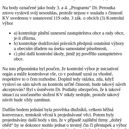
Na body označené jako body 3. a 4. „Programu“ Dr. Peroutka
znovu vyslovil svůj nesouhlas, protože nejsou v souladu s činností
KV uvedenou v ustanovení 119 odst. 3 zák. o obcích (3) Kontrolní
výbor
a) kontroluje plnění usnesení zastupitelstva obce a rady obce,
je-li zřízena,
b) kontroluje dodržování právních předpisů ostatními výbory
a obecním úřadem na úseku samostatné působnosti,
c) plní další kontrolní úkoly, jimiž jej pověřilo zastupitelstvo
obce.
Na tuto připomínku byl poučen, že kontrolní výbor je iniciativní
orgán a může kontrolovat vše, co v podstatě uzná za vhodné,
respektive to o čem rozhodne. Doplnil tedy otázku, zda, když
vysloví on sám návrh na kontrolu určité činnosti, bude takový návrh
akceptován? Byl s úsměvem Dr. Podlahy ubezpečen, že k takové
situaci za současného složení KV nikdy nedojde, protože takový
návrh bude vždy zamítnut.
Dalším bodem jednání byla prověrka dlužníků, celkem běžná
konverzace, tentokrát věcná k projednávané věci. Potom byly
projednávány další body s tím, že v případě zajištění firmy „dobrý
oběd“ by se dokonce mohlo jednat o trestný čin či přestupek a výbor