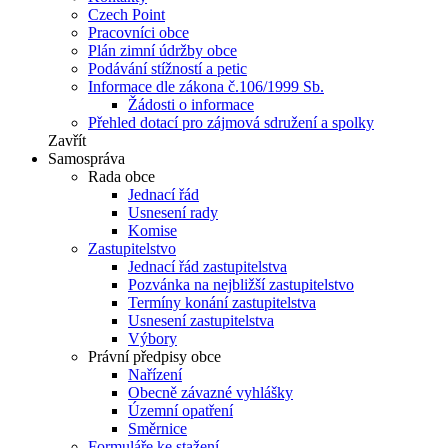
Czech Point
Pracovníci obce
Plán zimní údržby obce
Podávání stížností a petic
Informace dle zákona č.106/1999 Sb.
Žádosti o informace
Přehled dotací pro zájmová sdružení a spolky
Zavřít
Samospráva
Rada obce
Jednací řád
Usnesení rady
Komise
Zastupitelstvo
Jednací řád zastupitelstva
Pozvánka na nejbližší zastupitelstvo
Termíny konání zastupitelstva
Usnesení zastupitelstva
Výbory
Právní předpisy obce
Nařízení
Obecně závazné vyhlášky
Územní opatření
Směrnice
Formuláře ke stažení