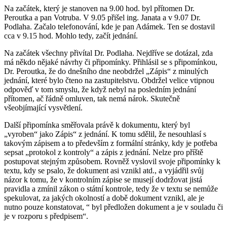
Na začátek, který je stanoven na 9.00 hod. byl přítomen Dr.
Peroutka a pan Votruba. V 9.05 přišel ing. Janata a v 9.07 Dr.
Podlaha. Začalo telefonování, kde je pan Adámek. Ten se dostavil
cca v 9.15 hod. Mohlo tedy, začít jednání.
Na začátek všechny přivítal Dr. Podlaha. Nejdříve se dotázal, zda
má někdo nějaké návrhy či připomínky. Přihlásil se s připomínkou,
Dr. Peroutka, že do dnešního dne neobdržel „Zápis“ z minulých
jednání, které bylo čteno na zastupitelstvu. Obdržel velice vtipnou
odpověď v tom smyslu, že když nebyl na posledním jednání
přítomen, ač řádně omluven, tak nemá nárok. Skutečně
všeobjímající vysvětlení.
Další připomínka směřovala právě k dokumentu, který byl
„vyroben“ jako Zápis“ z jednání. K tomu sdělil, že nesouhlasí s
takovým zápisem a to především z formální stránky, kdy je potřeba
sepsat „protokol z kontroly“ a zápis z jednání. Nelze pro příště
postupovat stejným způsobem. Rovněž vyslovil svoje připomínky k
textu, kdy se psalo, že dokument asi vznikl atd., a vyjádřil svůj
názor k tomu, že v kontrolním zápise se musejí dodržovat jistá
pravidla a zmínil zákon o státní kontrole, tedy že v textu se nemůže
spekulovat, za jakých okolností a době dokument vznikl, ale je
nutno pouze konstatovat, “ byl předložen dokument a je v souladu či
je v rozporu s předpisem“.