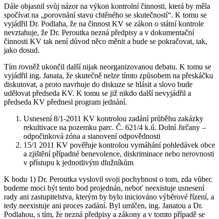
Dále objasnil svůj názor na výkon kontrolní činnosti, která by měla
spočívat na „porovnání stavu chtěného se skutečností“. K tomu se
vyjádřil Dr. Podlaha, že na činnost KV se zákon o státní kontrole
nevztahuje, že Dr. Peroutka nezná předpisy a v dokumentační
činnosti KV tak není důvod něco měnit a bude se pokračovat, tak,
jako dosud.
Tím rovněž ukončil další nijak neorganizovanou debatu. K tomu se
vyjádřil ing. Janata, že skutečně nelze tímto způsobem na přeskáčku
diskutovat, a proto navrhuje do diskuze se hlásit a slovo bude
udělovat předseda KV. K tomu se již nikdo další nevyjádřil a
předseda KV přednesl program jednání.
Usnesení 8/1-2011 KV kontrolou zadání průběhu zakázky
rekultivace na pozemku parc. Č. 621/4 k.ú. Dolní Jirčany –
odpočinková zóna a stanovení odpovědnosti
15/1 2011 KV pověřuje kontrolou vymáhání pohledávek obce
a zjištění případné benevolence, diskriminace nebo nerovnosti
v přístupu k jednotlivým dlužníkům
K bodu 1) Dr. Peroutka vyslovil svoji pochybnost o tom, zda vůbec
budeme moci být tento bod projednán, neboť neexistuje usnesení
rady ani zastupitelstva, kterým by bylo iniciováno výběrové řízení, a
tedy neexistuje ani proces zadání. Byl umlčen, ing. Janatou a Dr.
Podlahou, s tím, že nezná předpisy a zákony a v tomto případě se