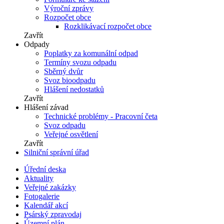
Výroční zprávy
Rozpočet obce
Rozklikávací rozpočet obce
Zavřít
Odpady
Poplatky za komunální odpad
Termíny svozu odpadu
Sběrný dvůr
Svoz bioodpadu
Hlášení nedostatků
Zavřít
Hlášení závad
Technické problémy - Pracovní četa
Svoz odpadu
Veřejné osvětlení
Zavřít
Silniční správní úřad
Úřední deska
Aktuality
Veřejné zakázky
Fotogalerie
Kalendář akcí
Psárský zpravodaj
Územní plán