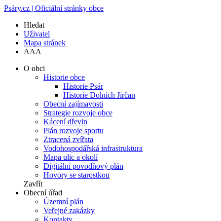
Psáry.cz | Oficiální stránky obce
Hledat
Uživatel
Mapa stránek
A
A
A
O obci
Historie obce
Historie Psár
Historie Dolních Jirčan
Obecní zajímavosti
Strategie rozvoje obce
Kácení dřevin
Plán rozvoje sportu
Ztracená zvířata
Vodohospodářská infrastruktura
Mapa ulic a okolí
Digitální povodňový plán
Hovory se starostkou
Zavřít
Obecní úřad
Územní plán
Veřejné zakázky
Kontakty