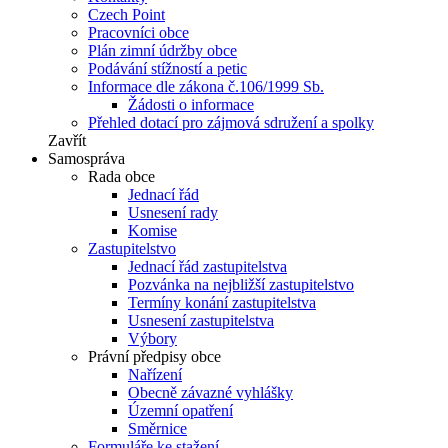
Czech Point
Pracovníci obce
Plán zimní údržby obce
Podávání stížností a petic
Informace dle zákona č.106/1999 Sb.
Žádosti o informace
Přehled dotací pro zájmová sdružení a spolky
Zavřít
Samospráva
Rada obce
Jednací řád
Usnesení rady
Komise
Zastupitelstvo
Jednací řád zastupitelstva
Pozvánka na nejbližší zastupitelstvo
Termíny konání zastupitelstva
Usnesení zastupitelstva
Výbory
Právní předpisy obce
Nařízení
Obecně závazné vyhlášky
Územní opatření
Směrnice
Formuláře ke stažení