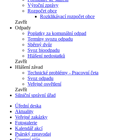
Výroční zprávy
Rozpočet obce
Rozklikávací rozpočet obce
Zavřít
Odpady
Poplatky za komunální odpad
Termíny svozu odpadu
Sběrný dvůr
Svoz bioodpadu
Hlášení nedostatků
Zavřít
Hlášení závad
Technické problémy - Pracovní četa
Svoz odpadu
Veřejné osvětlení
Zavřít
Silniční správní úřad
Úřední deska
Aktuality
Veřejné zakázky
Fotogalerie
Kalendář akcí
Psárský zpravodaj
Územní plán