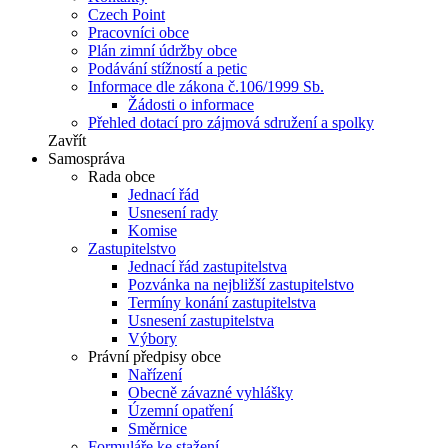
Czech Point
Pracovníci obce
Plán zimní údržby obce
Podávání stížností a petic
Informace dle zákona č.106/1999 Sb.
Žádosti o informace
Přehled dotací pro zájmová sdružení a spolky
Zavřít
Samospráva
Rada obce
Jednací řád
Usnesení rady
Komise
Zastupitelstvo
Jednací řád zastupitelstva
Pozvánka na nejbližší zastupitelstvo
Termíny konání zastupitelstva
Usnesení zastupitelstva
Výbory
Právní předpisy obce
Nařízení
Obecně závazné vyhlášky
Územní opatření
Směrnice
Formuláře ke stažení