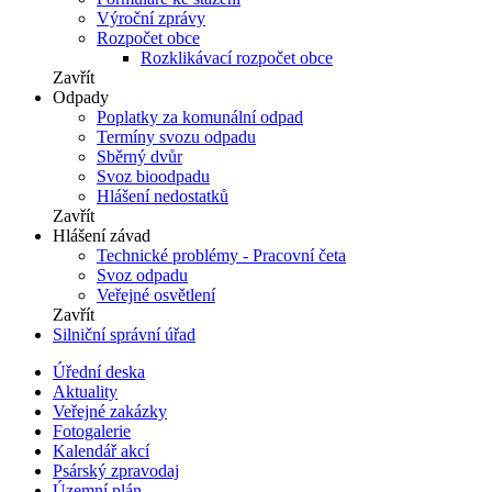
Výroční zprávy
Rozpočet obce
Rozklikávací rozpočet obce
Zavřít
Odpady
Poplatky za komunální odpad
Termíny svozu odpadu
Sběrný dvůr
Svoz bioodpadu
Hlášení nedostatků
Zavřít
Hlášení závad
Technické problémy - Pracovní četa
Svoz odpadu
Veřejné osvětlení
Zavřít
Silniční správní úřad
Úřední deska
Aktuality
Veřejné zakázky
Fotogalerie
Kalendář akcí
Psárský zpravodaj
Územní plán