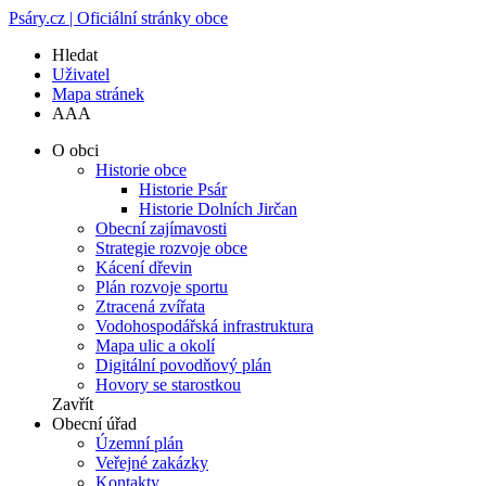
Psáry.cz | Oficiální stránky obce
Hledat
Uživatel
Mapa stránek
A
A
A
O obci
Historie obce
Historie Psár
Historie Dolních Jirčan
Obecní zajímavosti
Strategie rozvoje obce
Kácení dřevin
Plán rozvoje sportu
Ztracená zvířata
Vodohospodářská infrastruktura
Mapa ulic a okolí
Digitální povodňový plán
Hovory se starostkou
Zavřít
Obecní úřad
Územní plán
Veřejné zakázky
Kontakty