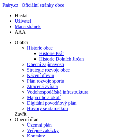
Psáry.cz | Oficiální stránky obce
Hledat
Uživatel
Mapa stránek
A
A
A
O obci
Historie obce
Historie Psár
Historie Dolních Jirčan
Obecní zajímavosti
Strategie rozvoje obce
Kácení dřevin
Plán rozvoje sportu
Ztracená zvířata
Vodohospodářská infrastruktura
Mapa ulic a okolí
Digitální povodňový plán
Hovory se starostkou
Zavřít
Obecní úřad
Územní plán
Veřejné zakázky
Kontakty