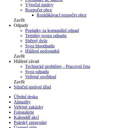
Výroční zprávy
Rozpočet obce
Rozklikávací rozpočet obce
Zavřít
Odpady
Poplatky za komunální odpad
Termíny svozu odpadu
Sběrný dvůr
Svoz bioodpadu
Hlášení nedostatků
Zavřít
Hlášení závad
Technické problémy - Pracovní četa
Svoz odpadu
Veřejné osvětlení
Zavřít
Silniční správní úřad
Úřední deska
Aktuality
Veřejné zakázky
Fotogalerie
Kalendář akcí
Psárský zpravodaj
Územní plán