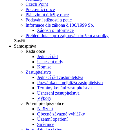
Czech Point
Pracovníci obce
Plán zimní údržby obce
Podávání stížností a petic
Informace dle zákona č.106/1999 Sb.
Žádosti o informace
Přehled dotací pro zájmová sdružení a spolky
Zavřít
Samospráva
Rada obce
Jednací řád
Usnesení rady
Komise
Zastupitelstvo
Jednací řád zastupitelstva
Pozvánka na nejbližší zastupitelstvo
Termíny konání zastupitelstva
Usnesení zastupitelstva
Výbory
Právní předpisy obce
Nařízení
Obecně závazné vyhlášky
Územní opatření
Směrnice
Formuláře ke stažení