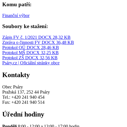
Komu patří:
Finanční výbor
Soubory ke stažení:
Zápis FV č. 1/2021
DOCX 28,32 KB
Zpráva o činnosti FV
DOCX 36,48 KB
Protokol OÚ
DOCX 28,46 KB
Protokol MŠ
DOCX 32,25 KB
Protokol ZŠ
DOCX 32,56 KB
Psáry.cz | Oficiální stránky obce
Kontakty
Obec Psáry
Pražská 137, 252 44 Psáry
Tel.: +420 241 940 454
Fax: +420 241 940 514
Úřední hodiny
Pondělí
8:00 - 12:00 a 13:00 - 17:00 hodin