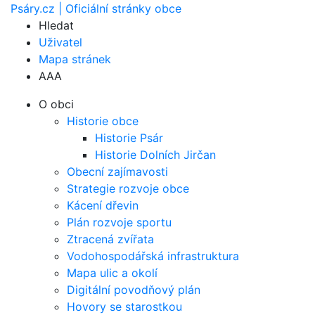
Psáry.cz | Oficiální stránky obce
Hledat
Uživatel
Mapa stránek
A
A
A
O obci
Historie obce
Historie Psár
Historie Dolních Jirčan
Obecní zajímavosti
Strategie rozvoje obce
Kácení dřevin
Plán rozvoje sportu
Ztracená zvířata
Vodohospodářská infrastruktura
Mapa ulic a okolí
Digitální povodňový plán
Hovory se starostkou