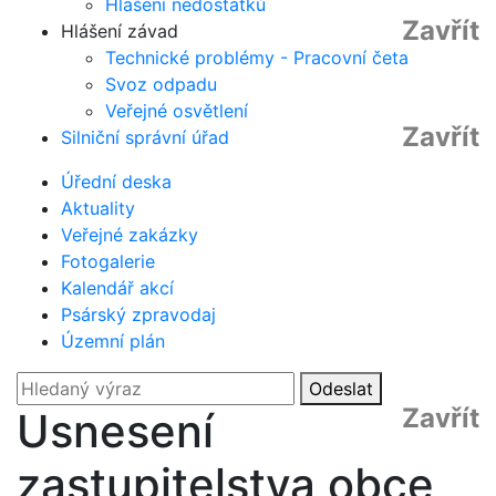
Hlášení nedostatků
Zavřít
Hlášení závad
Technické problémy - Pracovní četa
Svoz odpadu
Veřejné osvětlení
Zavřít
Silniční správní úřad
Úřední deska
Aktuality
Veřejné zakázky
Fotogalerie
Kalendář akcí
Psárský zpravodaj
Územní plán
Odeslat
Zavřít
Usnesení
zastupitelstva obce