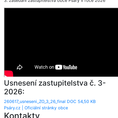
3. zasedání zastupitelstva obce Psáry v roce 2026
Usnesení zastupitelstva č. 3-
2026:
260617_usneseni_ZO_3_26_final
DOC 54,50 KB
Psáry.cz | Oficiální stránky obce
Kontakty