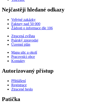
Nejčastěji hledané odkazy
Veřejné zakázky
Faktury nad 50 000
Žádosti o informace dle 106
Ztracená zvířata
Psárský zpravodaj
Územní plán
Mapa ulic a okolí
Pracovníci obce
Kontakty
Autorizovaný přístup
Přihlášení
Registrace
Ztracené heslo
Patička