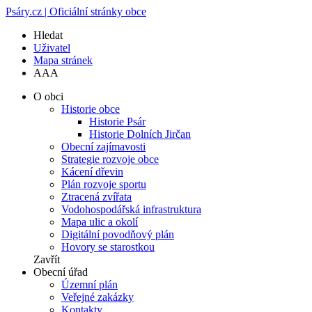
Psáry.cz | Oficiální stránky obce
Hledat
Uživatel
Mapa stránek
A
A
A
O obci
Historie obce
Historie Psár
Historie Dolních Jirčan
Obecní zajímavosti
Strategie rozvoje obce
Kácení dřevin
Plán rozvoje sportu
Ztracená zvířata
Vodohospodářská infrastruktura
Mapa ulic a okolí
Digitální povodňový plán
Hovory se starostkou
Zavřít
Obecní úřad
Územní plán
Veřejné zakázky
Kontakty