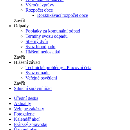
Výroční zprávy
Rozpočet obce
Rozklikávací rozpočet obce
Zavřít
Odpady
Poplatky za komunální odpad
Termíny svozu odpadu
Sběrný dvůr
Svoz bioodpadu
Hlášení nedostatků
Zavřít
Hlášení závad
Technické problémy - Pracovní četa
Svoz odpadu
Veřejné osvětlení
Zavřít
Silniční správní úřad
Úřední deska
Aktuality
Veřejné zakázky
Fotogalerie
Kalendář akcí
Psárský zpravodaj
Územní plán