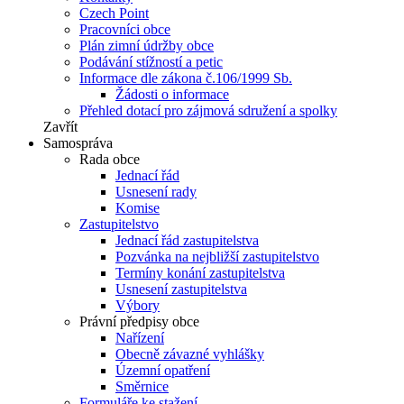
Czech Point
Pracovníci obce
Plán zimní údržby obce
Podávání stížností a petic
Informace dle zákona č.106/1999 Sb.
Žádosti o informace
Přehled dotací pro zájmová sdružení a spolky
Zavřít
Samospráva
Rada obce
Jednací řád
Usnesení rady
Komise
Zastupitelstvo
Jednací řád zastupitelstva
Pozvánka na nejbližší zastupitelstvo
Termíny konání zastupitelstva
Usnesení zastupitelstva
Výbory
Právní předpisy obce
Nařízení
Obecně závazné vyhlášky
Územní opatření
Směrnice
Formuláře ke stažení