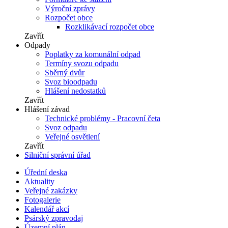
Výroční zprávy
Rozpočet obce
Rozklikávací rozpočet obce
Zavřít
Odpady
Poplatky za komunální odpad
Termíny svozu odpadu
Sběrný dvůr
Svoz bioodpadu
Hlášení nedostatků
Zavřít
Hlášení závad
Technické problémy - Pracovní četa
Svoz odpadu
Veřejné osvětlení
Zavřít
Silniční správní úřad
Úřední deska
Aktuality
Veřejné zakázky
Fotogalerie
Kalendář akcí
Psárský zpravodaj
Územní plán