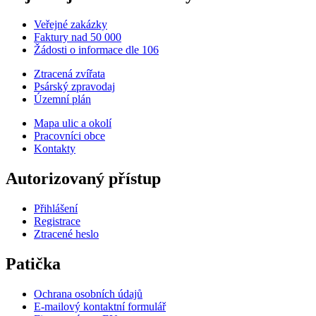
Veřejné zakázky
Faktury nad 50 000
Žádosti o informace dle 106
Ztracená zvířata
Psárský zpravodaj
Územní plán
Mapa ulic a okolí
Pracovníci obce
Kontakty
Autorizovaný přístup
Přihlášení
Registrace
Ztracené heslo
Patička
Ochrana osobních údajů
E-mailový kontaktní formulář