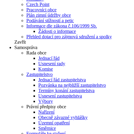
Czech Point
Pracovníci obce
Plán zimní údržby obce
Podávání stížností a petic
Informace dle zákona č.106/1999 Sb.
Žádosti o informace
Přehled dotací pro zájmová sdružení a spolky
Zavřít
Samospráva
Rada obce
Jednací řád
Usnesení rady
Komise
Zastupitelstvo
Jednací řád zastupitelstva
Pozvánka na nejbližší zastupitelstvo
Termíny konání zastupitelstva
Usnesení zastupitelstva
Výbory
Právní předpisy obce
Nařízení
Obecně závazné vyhlášky
Územní opatření
Směrnice
Formuláře ke stažení