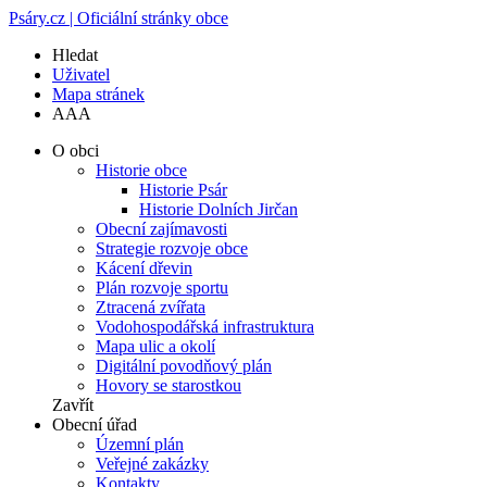
Psáry.cz | Oficiální stránky obce
Hledat
Uživatel
Mapa stránek
A
A
A
O obci
Historie obce
Historie Psár
Historie Dolních Jirčan
Obecní zajímavosti
Strategie rozvoje obce
Kácení dřevin
Plán rozvoje sportu
Ztracená zvířata
Vodohospodářská infrastruktura
Mapa ulic a okolí
Digitální povodňový plán
Hovory se starostkou
Zavřít
Obecní úřad
Územní plán
Veřejné zakázky
Kontakty