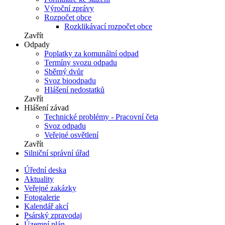
Výroční zprávy
Rozpočet obce
Rozklikávací rozpočet obce
Zavřít
Odpady
Poplatky za komunální odpad
Termíny svozu odpadu
Sběrný dvůr
Svoz bioodpadu
Hlášení nedostatků
Zavřít
Hlášení závad
Technické problémy - Pracovní četa
Svoz odpadu
Veřejné osvětlení
Zavřít
Silniční správní úřad
Úřední deska
Aktuality
Veřejné zakázky
Fotogalerie
Kalendář akcí
Psárský zpravodaj
Územní plán