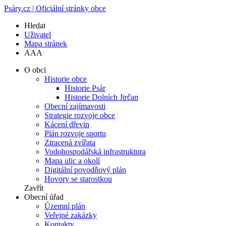
Psáry.cz | Oficiální stránky obce
Hledat
Uživatel
Mapa stránek
A
A
A
O obci
Historie obce
Historie Psár
Historie Dolních Jirčan
Obecní zajímavosti
Strategie rozvoje obce
Kácení dřevin
Plán rozvoje sportu
Ztracená zvířata
Vodohospodářská infrastruktura
Mapa ulic a okolí
Digitální povodňový plán
Hovory se starostkou
Zavřít
Obecní úřad
Územní plán
Veřejné zakázky
Kontakty