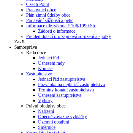
Czech Point
Pracovníci obce
Plán zimní údržby obce
Podávání stížností a petic
Informace dle zákona č.106/1999 Sb.
Žádosti o informace
Přehled dotací pro zájmová sdružení a spolky
Zavřít
Samospráva
Rada obce
Jednací řád
Usnesení rady
Komise
Zastupitelstvo
Jednací řád zastupitelstva
Pozvánka na nejbližší zastupitelstvo
Termíny konání zastupitelstva
Usnesení zastupitelstva
Výbory
Právní předpisy obce
Nařízení
Obecně závazné vyhlášky
Územní opatření
Směrnice
Formuláře ke stažení