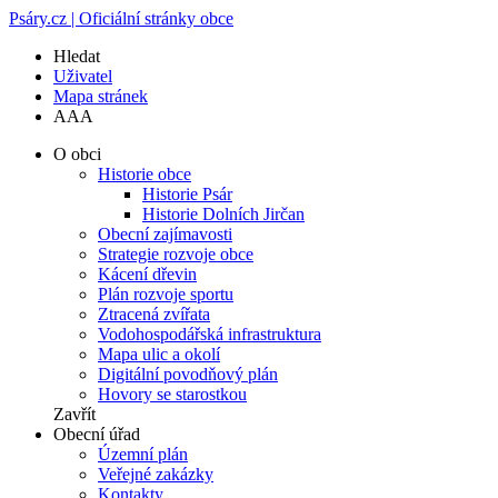
Psáry.cz | Oficiální stránky obce
Hledat
Uživatel
Mapa stránek
A
A
A
O obci
Historie obce
Historie Psár
Historie Dolních Jirčan
Obecní zajímavosti
Strategie rozvoje obce
Kácení dřevin
Plán rozvoje sportu
Ztracená zvířata
Vodohospodářská infrastruktura
Mapa ulic a okolí
Digitální povodňový plán
Hovory se starostkou
Zavřít
Obecní úřad
Územní plán
Veřejné zakázky
Kontakty