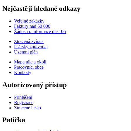
Nejčastěji hledané odkazy
Veřejné zakázky
Faktury nad 50 000
Žádosti o informace dle 106
Ztracená zvířata
Psárský zpravodaj
Územní plán
Mapa ulic a okolí
Pracovníci obce
Kontakty
Autorizovaný přístup
Přihlášení
Registrace
Ztracené heslo
Patička