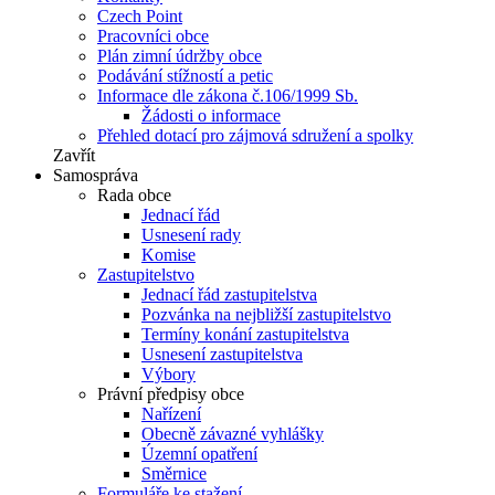
Czech Point
Pracovníci obce
Plán zimní údržby obce
Podávání stížností a petic
Informace dle zákona č.106/1999 Sb.
Žádosti o informace
Přehled dotací pro zájmová sdružení a spolky
Zavřít
Samospráva
Rada obce
Jednací řád
Usnesení rady
Komise
Zastupitelstvo
Jednací řád zastupitelstva
Pozvánka na nejbližší zastupitelstvo
Termíny konání zastupitelstva
Usnesení zastupitelstva
Výbory
Právní předpisy obce
Nařízení
Obecně závazné vyhlášky
Územní opatření
Směrnice
Formuláře ke stažení