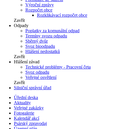
Výroční zprávy
Rozpočet obce
Rozklikávací rozpočet obce
Zavřít
Odpady
Poplatky za komunální odpad
Termíny svozu odpadu
Sběrný dvůr
Svoz bioodpadu
Hlášení nedostatků
Zavřít
Hlášení závad
Technické problémy - Pracovní četa
Svoz odpadu
Veřejné osvětlení
Zavřít
Silniční správní úřad
Úřední deska
Aktuality
Veřejné zakázky
Fotogalerie
Kalendář akcí
Psárský zpravodaj
Územní plán