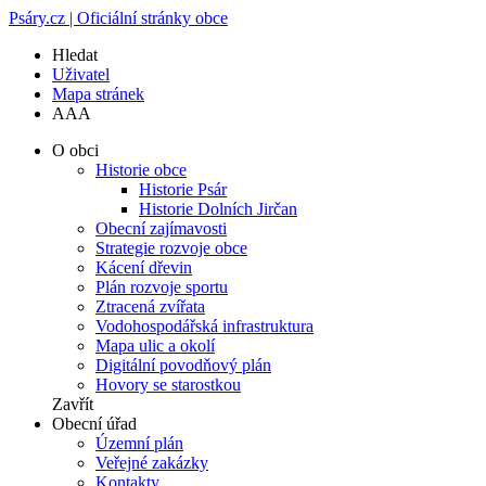
Psáry.cz | Oficiální stránky obce
Hledat
Uživatel
Mapa stránek
A
A
A
O obci
Historie obce
Historie Psár
Historie Dolních Jirčan
Obecní zajímavosti
Strategie rozvoje obce
Kácení dřevin
Plán rozvoje sportu
Ztracená zvířata
Vodohospodářská infrastruktura
Mapa ulic a okolí
Digitální povodňový plán
Hovory se starostkou
Zavřít
Obecní úřad
Územní plán
Veřejné zakázky
Kontakty