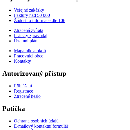
Veřejné zakázky
Faktury nad 50 000
Žádosti o informace dle 106
Ztracená zvířata
Psárský zpravodaj
Územní plán
Mapa ulic a okolí
Pracovníci obce
Kontakty
Autorizovaný přístup
Přihlášení
Registrace
Ztracené heslo
Patička
Ochrana osobních údajů
E-mailový kontaktní formulář