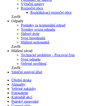
Výroční zprávy
Rozpočet obce
Rozklikávací rozpočet obce
Zavřít
Odpady
Poplatky za komunální odpad
Termíny svozu odpadu
Sběrný dvůr
Svoz bioodpadu
Hlášení nedostatků
Zavřít
Hlášení závad
Technické problémy - Pracovní četa
Svoz odpadu
Veřejné osvětlení
Zavřít
Silniční správní úřad
Úřední deska
Aktuality
Veřejné zakázky
Fotogalerie
Kalendář akcí
Psárský zpravodaj
Územní plán