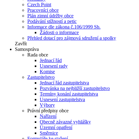
Czech Point
Pracovníci obce
Plán zimní údržby obce
Podávání stížností a petic
Informace dle zákona č.106/1999 Sb.
Žádosti o informace
Přehled dotací pro zájmová sdružení a spolky
Zavřít
Samospráva
Rada obce
Jednací řád
Usnesení rady
Komise
Zastupitelstvo
Jednací řád zastupitelstva
Pozvánka na nejbližší zastupitelstvo
Termíny konání zastupitelstva
Usnesení zastupitelstva
Výbory
Právní předpisy obce
Nařízení
Obecně závazné vyhlášky
Územní opatření
Směrnice
Formuláře ke stažení