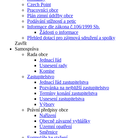
Czech Point
Pracovníci obce
Plán zimní údržby obce
Podávání stížností a petic
Informace dle zákona č.106/1999 Sb.
Žádosti o informace
Přehled dotací pro zájmová sdružení a spolky
Zavřít
Samospráva
Rada obce
Jednací řád
Usnesení rady
Komise
Zastupitelstvo
Jednací řád zastupitelstva
Pozvánka na nejbližší zastupitelstvo
Termíny konání zastupitelstva
Usnesení zastupitelstva
Výbory
Právní předpisy obce
Nařízení
Obecně závazné vyhlášky
Územní opatření
Směrnice
Formuláře ke stažení