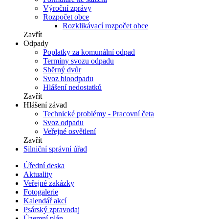
Výroční zprávy
Rozpočet obce
Rozklikávací rozpočet obce
Zavřít
Odpady
Poplatky za komunální odpad
Termíny svozu odpadu
Sběrný dvůr
Svoz bioodpadu
Hlášení nedostatků
Zavřít
Hlášení závad
Technické problémy - Pracovní četa
Svoz odpadu
Veřejné osvětlení
Zavřít
Silniční správní úřad
Úřední deska
Aktuality
Veřejné zakázky
Fotogalerie
Kalendář akcí
Psárský zpravodaj
Územní plán