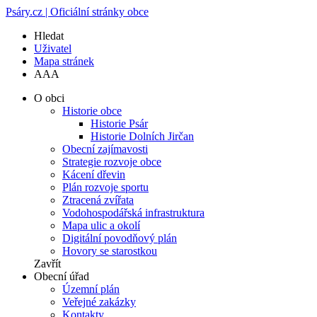
Psáry.cz | Oficiální stránky obce
Hledat
Uživatel
Mapa stránek
A
A
A
O obci
Historie obce
Historie Psár
Historie Dolních Jirčan
Obecní zajímavosti
Strategie rozvoje obce
Kácení dřevin
Plán rozvoje sportu
Ztracená zvířata
Vodohospodářská infrastruktura
Mapa ulic a okolí
Digitální povodňový plán
Hovory se starostkou
Zavřít
Obecní úřad
Územní plán
Veřejné zakázky
Kontakty