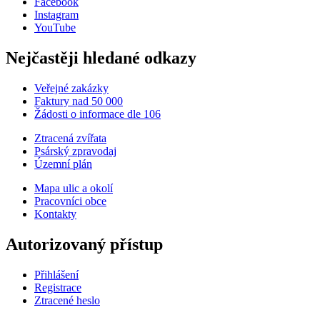
Facebook
Instagram
YouTube
Nejčastěji hledané odkazy
Veřejné zakázky
Faktury nad 50 000
Žádosti o informace dle 106
Ztracená zvířata
Psárský zpravodaj
Územní plán
Mapa ulic a okolí
Pracovníci obce
Kontakty
Autorizovaný přístup
Přihlášení
Registrace
Ztracené heslo