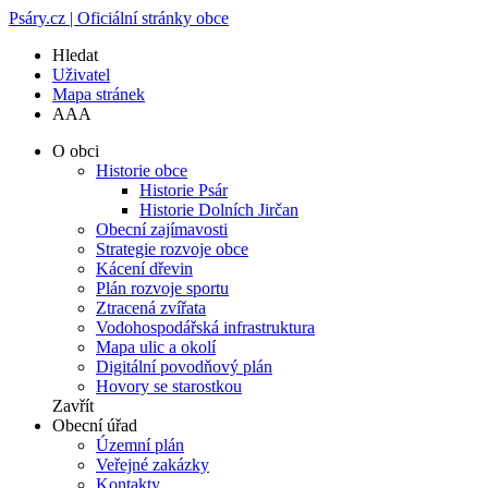
Psáry.cz | Oficiální stránky obce
Hledat
Uživatel
Mapa stránek
A
A
A
O obci
Historie obce
Historie Psár
Historie Dolních Jirčan
Obecní zajímavosti
Strategie rozvoje obce
Kácení dřevin
Plán rozvoje sportu
Ztracená zvířata
Vodohospodářská infrastruktura
Mapa ulic a okolí
Digitální povodňový plán
Hovory se starostkou
Zavřít
Obecní úřad
Územní plán
Veřejné zakázky
Kontakty