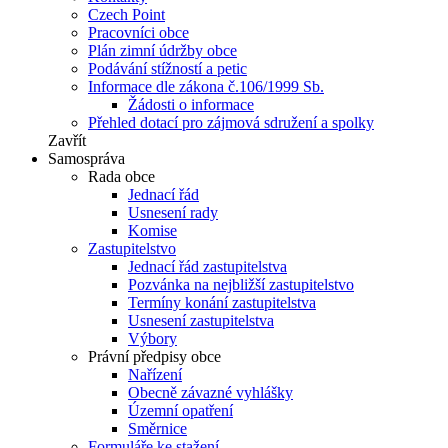
Czech Point
Pracovníci obce
Plán zimní údržby obce
Podávání stížností a petic
Informace dle zákona č.106/1999 Sb.
Žádosti o informace
Přehled dotací pro zájmová sdružení a spolky
Zavřít
Samospráva
Rada obce
Jednací řád
Usnesení rady
Komise
Zastupitelstvo
Jednací řád zastupitelstva
Pozvánka na nejbližší zastupitelstvo
Termíny konání zastupitelstva
Usnesení zastupitelstva
Výbory
Právní předpisy obce
Nařízení
Obecně závazné vyhlášky
Územní opatření
Směrnice
Formuláře ke stažení