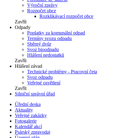
Výroční zprávy
Rozpočet obce
Rozklikávací rozpočet obce
Zavřít
Odpady
Poplatky za komunální odpad
Termíny svozu odpadu
Sběrný dvůr
Svoz bioodpadu
Hlášení nedostatků
Zavřít
Hlášení závad
Technické problémy - Pracovní četa
Svoz odpadu
Veřejné osvětlení
Zavřít
Silniční správní úřad
Úřední deska
Aktuality
Veřejné zakázky
Fotogalerie
Kalendář akcí
Psárský zpravodaj
Územní plán