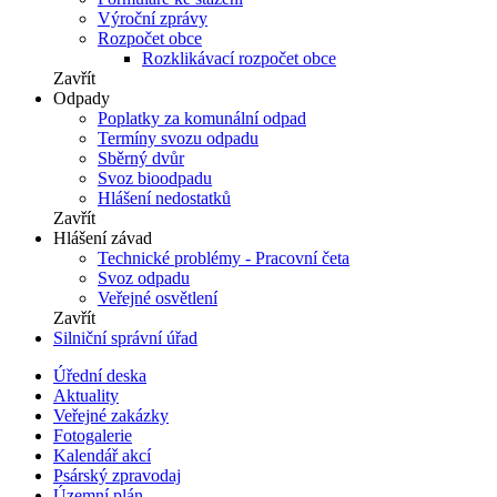
Výroční zprávy
Rozpočet obce
Rozklikávací rozpočet obce
Zavřít
Odpady
Poplatky za komunální odpad
Termíny svozu odpadu
Sběrný dvůr
Svoz bioodpadu
Hlášení nedostatků
Zavřít
Hlášení závad
Technické problémy - Pracovní četa
Svoz odpadu
Veřejné osvětlení
Zavřít
Silniční správní úřad
Úřední deska
Aktuality
Veřejné zakázky
Fotogalerie
Kalendář akcí
Psárský zpravodaj
Územní plán