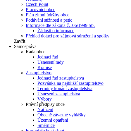
Czech Point
Pracovníci obce
Plán zimní údržby obce
Podávání stížností a petic
Informace dle zákona č.106/1999 Sb.
Žádosti o informace
Přehled dotací pro zájmová sdružení a spolky
Zavřít
Samospráva
Rada obce
Jednací řád
Usnesení rady
Komise
Zastupitelstvo
Jednací řád zastupitelstva
Pozvánka na nejbližší zastupitelstvo
Termíny konání zastupitelstva
Usnesení zastupitelstva
Výbory
Právní předpisy obce
Nařízení
Obecně závazné vyhlášky
Územní opatření
Směrnice
Formuláře ke stažení