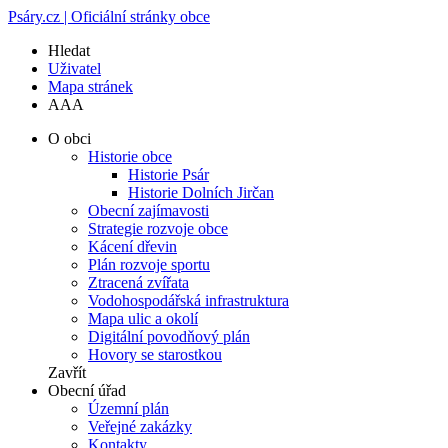
Psáry.cz | Oficiální stránky obce
Hledat
Uživatel
Mapa stránek
A
A
A
O obci
Historie obce
Historie Psár
Historie Dolních Jirčan
Obecní zajímavosti
Strategie rozvoje obce
Kácení dřevin
Plán rozvoje sportu
Ztracená zvířata
Vodohospodářská infrastruktura
Mapa ulic a okolí
Digitální povodňový plán
Hovory se starostkou
Zavřít
Obecní úřad
Územní plán
Veřejné zakázky
Kontakty