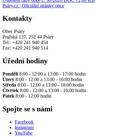
Usnesení rady obce č. 30-2020
DOC 72,00 KB
Psáry.cz | Oficiální stránky obce
Kontakty
Obec Psáry
Pražská 137, 252 44 Psáry
Tel.: +420 241 940 454
Fax: +420 241 940 514
Úřední hodiny
Pondělí
8:00 - 12:00 a 13:00 - 17:00 hodin
Úterý
8:00 - 12:00 a 13:00 - 16:00 hodin
Středa
8:00 - 12:00 a 13:00 - 18:00 hodin
Čtvrtek
8:00 - 12:00 a 13:00 - 16:00 hodin
Pátek
8:00 - 12:00 hodin
Spojte se s námi
Facebook
Instagram
YouTube