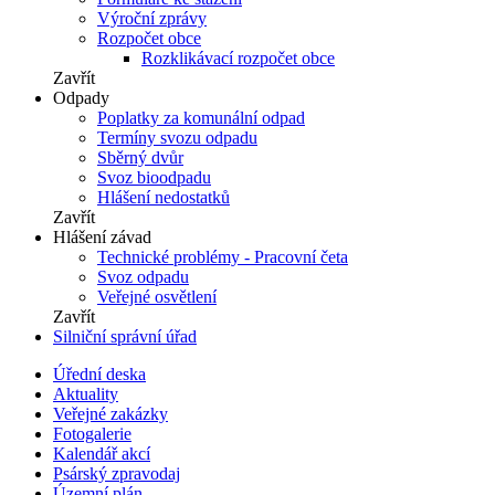
Výroční zprávy
Rozpočet obce
Rozklikávací rozpočet obce
Zavřít
Odpady
Poplatky za komunální odpad
Termíny svozu odpadu
Sběrný dvůr
Svoz bioodpadu
Hlášení nedostatků
Zavřít
Hlášení závad
Technické problémy - Pracovní četa
Svoz odpadu
Veřejné osvětlení
Zavřít
Silniční správní úřad
Úřední deska
Aktuality
Veřejné zakázky
Fotogalerie
Kalendář akcí
Psárský zpravodaj
Územní plán