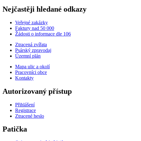
Nejčastěji hledané odkazy
Veřejné zakázky
Faktury nad 50 000
Žádosti o informace dle 106
Ztracená zvířata
Psárský zpravodaj
Územní plán
Mapa ulic a okolí
Pracovníci obce
Kontakty
Autorizovaný přístup
Přihlášení
Registrace
Ztracené heslo
Patička