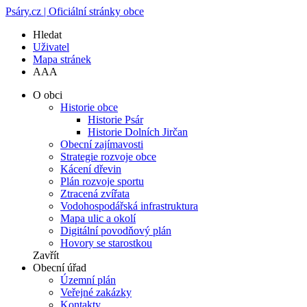
Psáry.cz | Oficiální stránky obce
Hledat
Uživatel
Mapa stránek
A
A
A
O obci
Historie obce
Historie Psár
Historie Dolních Jirčan
Obecní zajímavosti
Strategie rozvoje obce
Kácení dřevin
Plán rozvoje sportu
Ztracená zvířata
Vodohospodářská infrastruktura
Mapa ulic a okolí
Digitální povodňový plán
Hovory se starostkou
Zavřít
Obecní úřad
Územní plán
Veřejné zakázky
Kontakty