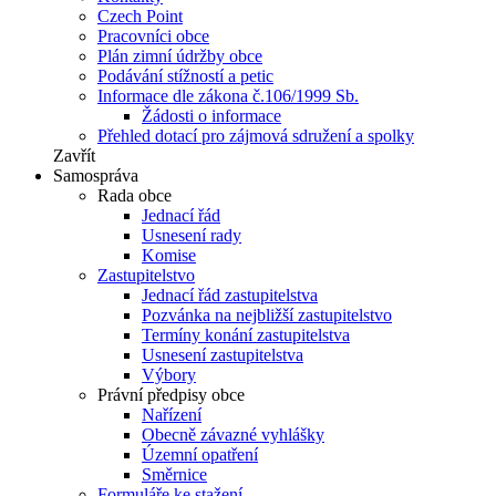
Czech Point
Pracovníci obce
Plán zimní údržby obce
Podávání stížností a petic
Informace dle zákona č.106/1999 Sb.
Žádosti o informace
Přehled dotací pro zájmová sdružení a spolky
Zavřít
Samospráva
Rada obce
Jednací řád
Usnesení rady
Komise
Zastupitelstvo
Jednací řád zastupitelstva
Pozvánka na nejbližší zastupitelstvo
Termíny konání zastupitelstva
Usnesení zastupitelstva
Výbory
Právní předpisy obce
Nařízení
Obecně závazné vyhlášky
Územní opatření
Směrnice
Formuláře ke stažení