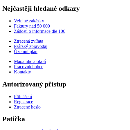
Nejčastěji hledané odkazy
Veřejné zakázky
Faktury nad 50 000
Žádosti o informace dle 106
Ztracená zvířata
Psárský zpravodaj
Územní plán
Mapa ulic a okolí
Pracovníci obce
Kontakty
Autorizovaný přístup
Přihlášení
Registrace
Ztracené heslo
Patička