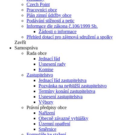
Czech Point
Pracovníci obce
Plán zimní údržby obce
Podávání stížností a petic
Informace dle zákona č.106/1999 Sb.
Žádosti o informace
Přehled dotací pro zájmová sdružení a spolky
Zavřít
Samospráva
Rada obce
Jednací řád
Usnesení rady
Komise
Zastupitelstvo
Jednací řád zastupitelstva
Pozvánka na nejbližší zastupitelstvo
Termíny konání zastupitelstva
Usnesení zastupitelstva
Výbory
Právní předpisy obce
Nařízení
Obecně závazné vyhlášky
Územní opatření
Směrnice
Formuláře ke stažení