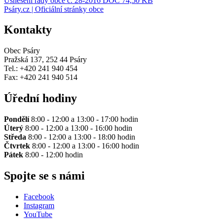
Usnesení rady obce č. 28-2016
DOC 74,50 KB
Psáry.cz | Oficiální stránky obce
Kontakty
Obec Psáry
Pražská 137, 252 44 Psáry
Tel.: +420 241 940 454
Fax: +420 241 940 514
Úřední hodiny
Pondělí
8:00 - 12:00 a 13:00 - 17:00 hodin
Úterý
8:00 - 12:00 a 13:00 - 16:00 hodin
Středa
8:00 - 12:00 a 13:00 - 18:00 hodin
Čtvrtek
8:00 - 12:00 a 13:00 - 16:00 hodin
Pátek
8:00 - 12:00 hodin
Spojte se s námi
Facebook
Instagram
YouTube