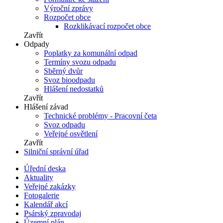
Výroční zprávy
Rozpočet obce
Rozklikávací rozpočet obce
Zavřít
Odpady
Poplatky za komunální odpad
Termíny svozu odpadu
Sběrný dvůr
Svoz bioodpadu
Hlášení nedostatků
Zavřít
Hlášení závad
Technické problémy - Pracovní četa
Svoz odpadu
Veřejné osvětlení
Zavřít
Silniční správní úřad
Úřední deska
Aktuality
Veřejné zakázky
Fotogalerie
Kalendář akcí
Psárský zpravodaj
Územní plán