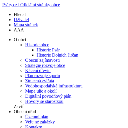
Psáry.cz | Oficiální stránky obce
Hledat
Uživatel
Mapa stránek
A
A
A
O obci
Historie obce
Historie Psár
Historie Dolních Jirčan
Obecní zajímavosti
Strategie rozvoje obce
Kácení dřevin
Plán rozvoje sportu
Ztracená zvířata
Vodohospodářská infrastruktura
Mapa ulic a okolí
Digitální povodňový plán
Hovory se starostkou
Zavřít
Obecní úřad
Územní plán
Veřejné zakázky
Kontakty