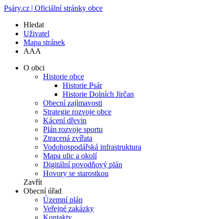
Psáry.cz | Oficiální stránky obce
Hledat
Uživatel
Mapa stránek
A
A
A
O obci
Historie obce
Historie Psár
Historie Dolních Jirčan
Obecní zajímavosti
Strategie rozvoje obce
Kácení dřevin
Plán rozvoje sportu
Ztracená zvířata
Vodohospodářská infrastruktura
Mapa ulic a okolí
Digitální povodňový plán
Hovory se starostkou
Zavřít
Obecní úřad
Územní plán
Veřejné zakázky
Kontakty