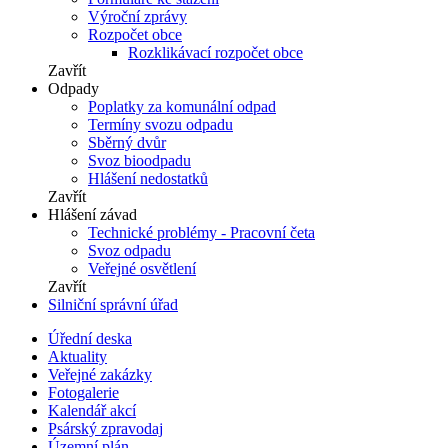
Výroční zprávy
Rozpočet obce
Rozklikávací rozpočet obce
Zavřít
Odpady
Poplatky za komunální odpad
Termíny svozu odpadu
Sběrný dvůr
Svoz bioodpadu
Hlášení nedostatků
Zavřít
Hlášení závad
Technické problémy - Pracovní četa
Svoz odpadu
Veřejné osvětlení
Zavřít
Silniční správní úřad
Úřední deska
Aktuality
Veřejné zakázky
Fotogalerie
Kalendář akcí
Psárský zpravodaj
Územní plán