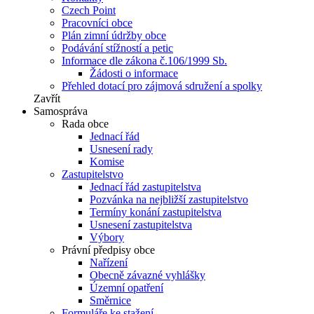
Czech Point
Pracovníci obce
Plán zimní údržby obce
Podávání stížností a petic
Informace dle zákona č.106/1999 Sb.
Žádosti o informace
Přehled dotací pro zájmová sdružení a spolky
Zavřít
Samospráva
Rada obce
Jednací řád
Usnesení rady
Komise
Zastupitelstvo
Jednací řád zastupitelstva
Pozvánka na nejbližší zastupitelstvo
Termíny konání zastupitelstva
Usnesení zastupitelstva
Výbory
Právní předpisy obce
Nařízení
Obecně závazné vyhlášky
Územní opatření
Směrnice
Formuláře ke stažení