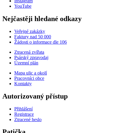
Instagram
YouTube
Nejčastěji hledané odkazy
Veřejné zakázky
Faktury nad 50 000
Žádosti o informace dle 106
Ztracená zvířata
Psárský zpravodaj
Územní plán
Mapa ulic a okolí
Pracovníci obce
Kontakty
Autorizovaný přístup
Přihlášení
Registrace
Ztracené heslo
Patička