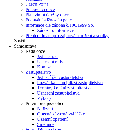
Czech Point
Pracovníci obce
Plán zimní údržby obce
Podávání stížností a petic
Informace dle zákona č.106/1999 Sb.
Žádosti o informace
Přehled dotací pro zájmová sdružení a spolky
Zavřít
Samospráva
Rada obce
Jednací řád
Usnesení rady
Komise
Zastupitelstvo
Jednací řád zastupitelstva
Pozvánka na nejbližší zastupitelstvo
Termíny konání zastupitelstva
Usnesení zastupitelstva
Výbory
Právní předpisy obce
Nařízení
Obecně závazné vyhlášky
Územní opatření
Směrnice
Formuláře ke stažení