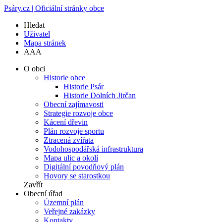
Psáry.cz | Oficiální stránky obce
Hledat
Uživatel
Mapa stránek
A
A
A
O obci
Historie obce
Historie Psár
Historie Dolních Jirčan
Obecní zajímavosti
Strategie rozvoje obce
Kácení dřevin
Plán rozvoje sportu
Ztracená zvířata
Vodohospodářská infrastruktura
Mapa ulic a okolí
Digitální povodňový plán
Hovory se starostkou
Zavřít
Obecní úřad
Územní plán
Veřejné zakázky
Kontakty