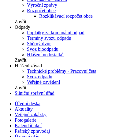
Výroční zprávy
Rozpočet obce
Rozklikávací rozpočet obce
Zavřít
Odpady
Poplatky za komunální odpad
Termíny svozu odpadu
Sběrný dvůr
Svoz bioodpadu
Hlášení nedostatků
Zavřít
Hlášení závad
Technické problémy - Pracovní četa
Svoz odpadu
Veřejné osvětlení
Zavřít
Silniční správní úřad
Úřední deska
Aktuality
Veřejné zakázky
Fotogalerie
Kalendář akcí
Psárský zpravodaj
Územní plán