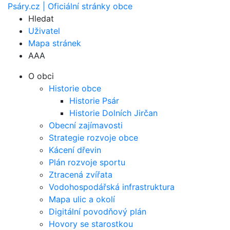
Psáry.cz | Oficiální stránky obce
Hledat
Uživatel
Mapa stránek
A
A
A
O obci
Historie obce
Historie Psár
Historie Dolních Jirčan
Obecní zajímavosti
Strategie rozvoje obce
Kácení dřevin
Plán rozvoje sportu
Ztracená zvířata
Vodohospodářská infrastruktura
Mapa ulic a okolí
Digitální povodňový plán
Hovory se starostkou