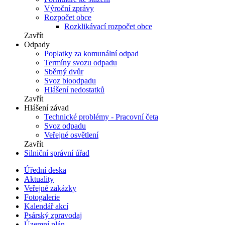
Výroční zprávy
Rozpočet obce
Rozklikávací rozpočet obce
Zavřít
Odpady
Poplatky za komunální odpad
Termíny svozu odpadu
Sběrný dvůr
Svoz bioodpadu
Hlášení nedostatků
Zavřít
Hlášení závad
Technické problémy - Pracovní četa
Svoz odpadu
Veřejné osvětlení
Zavřít
Silniční správní úřad
Úřední deska
Aktuality
Veřejné zakázky
Fotogalerie
Kalendář akcí
Psárský zpravodaj
Územní plán