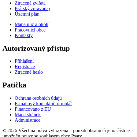
Ztracená zvířata
Psárský zpravodaj
Územní plán
Mapa ulic a okolí
Pracovníci obce
Kontakty
Autorizovaný přístup
Přihlášení
Registrace
Ztracené heslo
Patička
Ochrana osobních údajů
E-mailový kontaktní formulář
Financováno z EU
Mapa stránek
Administrace
© 2026 Všechna práva vyhrazena – použití obsahu či jeho části je
umožněn pouze se souhlasem obce Psáry