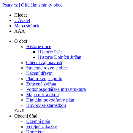
Psáry.cz | Oficiální stránky obce
Hledat
Uživatel
Mapa stránek
A
A
A
O obci
Historie obce
Historie Psár
Historie Dolních Jirčan
Obecní zajímavosti
Strategie rozvoje obce
Kácení dřevin
Plán rozvoje sportu
Ztracená zvířata
Vodohospodářská infrastruktura
Mapa ulic a okolí
Digitální povodňový plán
Hovory se starostkou
Zavřít
Obecní úřad
Územní plán
Veřejné zakázky
Kontakty