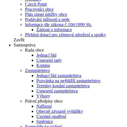
Czech Point
Pracovníci obce
Plán zimní údržby obce
Podávání stížností a petic
Informace dle zákona č.106/1999 Sb.
Žádosti o informace
Přehled dotací pro zájmová sdružení a spolky
Zavřít
Samospráva
Rada obce
Jednací řád
Usnesení rady
Komise
Zastupitelstvo
Jednací řád zastupitelstva
Pozvánka na nejbližší zastupitelstvo
Termíny konání zastupitelstva
Usnesení zastupitelstva
Výbory
Právní předpisy obce
Nařízení
Obecně závazné vyhlášky
Územní opatření
Směrnice
Formuláře ke stažení