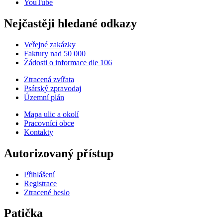
YouTube
Nejčastěji hledané odkazy
Veřejné zakázky
Faktury nad 50 000
Žádosti o informace dle 106
Ztracená zvířata
Psárský zpravodaj
Územní plán
Mapa ulic a okolí
Pracovníci obce
Kontakty
Autorizovaný přístup
Přihlášení
Registrace
Ztracené heslo
Patička