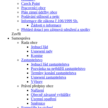
Czech Point
Pracovníci obce
Plán zimní údržby obce
Podávání stížností a petic
Informace dle zákona č.106/1999 Sb.
Žádosti o informace
Přehled dotací pro zájmová sdružení a spolky
Zavřít
Samospráva
Rada obce
Jednací řád
Usnesení rady
Komise
Zastupitelstvo
Jednací řád zastupitelstva
Pozvánka na nejbližší zastupitelstvo
Termíny konání zastupitelstva
Usnesení zastupitelstva
Výbory
Právní předpisy obce
Nařízení
Obecně závazné vyhlášky
Územní opatření
Směrnice
Formuláře ke stažení