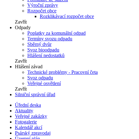
Výroční zprávy
Rozpočet obce
Rozklikávací rozpočet obce
Zavřít
Odpady
Poplatky za komunální odpad
Termíny svozu odpadu
Sběrný dvůr
Svoz bioodpadu
Hlášení nedostatků
Zavřít
Hlášení závad
Technické problémy - Pracovní četa
Svoz odpadu
Veřejné osvětlení
Zavřít
Silniční správní úřad
Úřední deska
Aktuality
Veřejné zakázky
Fotogalerie
Kalendář akcí
Psárský zpravodaj
Územní plán