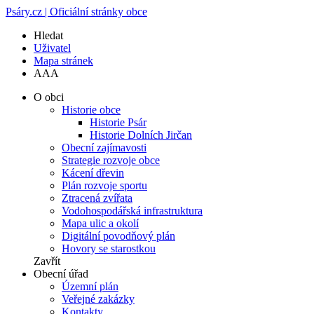
Psáry.cz | Oficiální stránky obce
Hledat
Uživatel
Mapa stránek
A
A
A
O obci
Historie obce
Historie Psár
Historie Dolních Jirčan
Obecní zajímavosti
Strategie rozvoje obce
Kácení dřevin
Plán rozvoje sportu
Ztracená zvířata
Vodohospodářská infrastruktura
Mapa ulic a okolí
Digitální povodňový plán
Hovory se starostkou
Zavřít
Obecní úřad
Územní plán
Veřejné zakázky
Kontakty