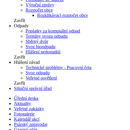
Výroční zprávy
Rozpočet obce
Rozklikávací rozpočet obce
Zavřít
Odpady
Poplatky za komunální odpad
Termíny svozu odpadu
Sběrný dvůr
Svoz bioodpadu
Hlášení nedostatků
Zavřít
Hlášení závad
Technické problémy - Pracovní četa
Svoz odpadu
Veřejné osvětlení
Zavřít
Silniční správní úřad
Úřední deska
Aktuality
Veřejné zakázky
Fotogalerie
Kalendář akcí
Psárský zpravodaj
Územní plán