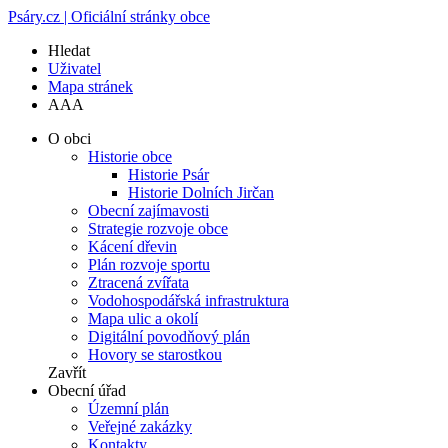
Psáry.cz | Oficiální stránky obce
Hledat
Uživatel
Mapa stránek
A
A
A
O obci
Historie obce
Historie Psár
Historie Dolních Jirčan
Obecní zajímavosti
Strategie rozvoje obce
Kácení dřevin
Plán rozvoje sportu
Ztracená zvířata
Vodohospodářská infrastruktura
Mapa ulic a okolí
Digitální povodňový plán
Hovory se starostkou
Zavřít
Obecní úřad
Územní plán
Veřejné zakázky
Kontakty