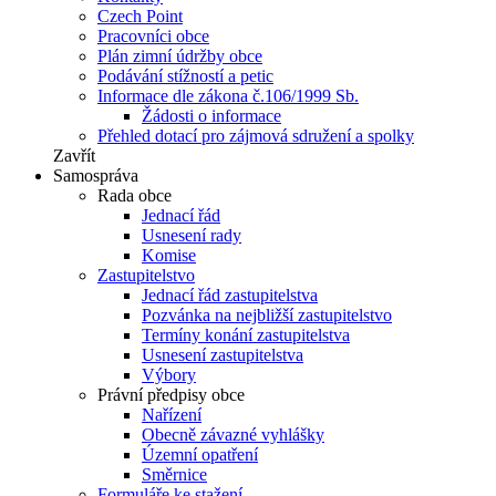
Czech Point
Pracovníci obce
Plán zimní údržby obce
Podávání stížností a petic
Informace dle zákona č.106/1999 Sb.
Žádosti o informace
Přehled dotací pro zájmová sdružení a spolky
Zavřít
Samospráva
Rada obce
Jednací řád
Usnesení rady
Komise
Zastupitelstvo
Jednací řád zastupitelstva
Pozvánka na nejbližší zastupitelstvo
Termíny konání zastupitelstva
Usnesení zastupitelstva
Výbory
Právní předpisy obce
Nařízení
Obecně závazné vyhlášky
Územní opatření
Směrnice
Formuláře ke stažení