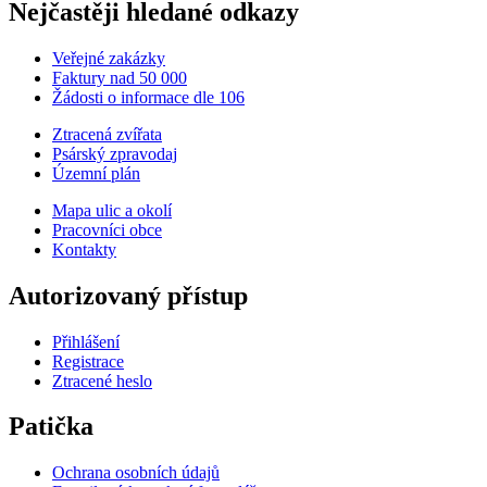
Nejčastěji hledané odkazy
Veřejné zakázky
Faktury nad 50 000
Žádosti o informace dle 106
Ztracená zvířata
Psárský zpravodaj
Územní plán
Mapa ulic a okolí
Pracovníci obce
Kontakty
Autorizovaný přístup
Přihlášení
Registrace
Ztracené heslo
Patička
Ochrana osobních údajů