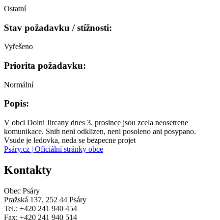
Ostatní
Stav požadavku / stížnosti:
Vyřešeno
Priorita požadavku:
Normální
Popis:
V obci Dolni Jircany dnes 3. prosince jsou zcela neosetrene
komunikace. Snih neni odklizen, neni posoleno ani posypano.
Vsude je ledovka, neda se bezpecne projet
Psáry.cz | Oficiální stránky obce
Kontakty
Obec Psáry
Pražská 137, 252 44 Psáry
Tel.: +420 241 940 454
Fax: +420 241 940 514