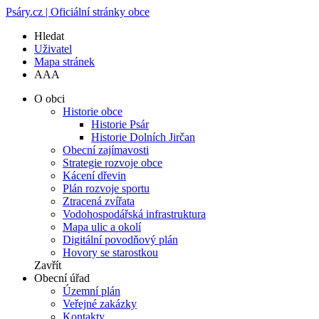
Psáry.cz | Oficiální stránky obce
Hledat
Uživatel
Mapa stránek
A
A
A
O obci
Historie obce
Historie Psár
Historie Dolních Jirčan
Obecní zajímavosti
Strategie rozvoje obce
Kácení dřevin
Plán rozvoje sportu
Ztracená zvířata
Vodohospodářská infrastruktura
Mapa ulic a okolí
Digitální povodňový plán
Hovory se starostkou
Zavřít
Obecní úřad
Územní plán
Veřejné zakázky
Kontakty