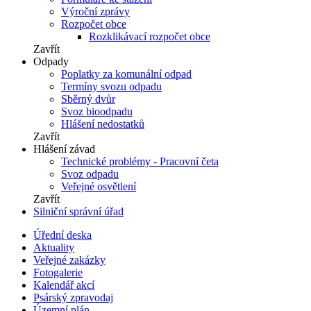
Výroční zprávy
Rozpočet obce
Rozklikávací rozpočet obce
Zavřít
Odpady
Poplatky za komunální odpad
Termíny svozu odpadu
Sběrný dvůr
Svoz bioodpadu
Hlášení nedostatků
Zavřít
Hlášení závad
Technické problémy - Pracovní četa
Svoz odpadu
Veřejné osvětlení
Zavřít
Silniční správní úřad
Úřední deska
Aktuality
Veřejné zakázky
Fotogalerie
Kalendář akcí
Psárský zpravodaj
Územní plán