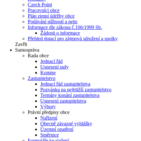
Czech Point
Pracovníci obce
Plán zimní údržby obce
Podávání stížností a petic
Informace dle zákona č.106/1999 Sb.
Žádosti o informace
Přehled dotací pro zájmová sdružení a spolky
Zavřít
Samospráva
Rada obce
Jednací řád
Usnesení rady
Komise
Zastupitelstvo
Jednací řád zastupitelstva
Pozvánka na nejbližší zastupitelstvo
Termíny konání zastupitelstva
Usnesení zastupitelstva
Výbory
Právní předpisy obce
Nařízení
Obecně závazné vyhlášky
Územní opatření
Směrnice
Formuláře ke stažení