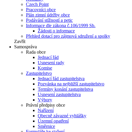
Czech Point
Pracovníci obce
Plán zimní údržby obce
Podávání stížností a petic
Informace dle zákona č.106/1999 Sb.
Žádosti o informace
Přehled dotací pro zájmová sdružení a spolky
Zavřít
Samospráva
Rada obce
Jednací řád
Usnesení rady
Komise
Zastupitelstvo
Jednací řád zastupitelstva
Pozvánka na nejbližší zastupitelstvo
Termíny konání zastupitelstva
Usnesení zastupitelstva
Výbory
Právní předpisy obce
Nařízení
Obecně závazné vyhlášky
Územní opatření
Směrnice
Formuláře ke stažení