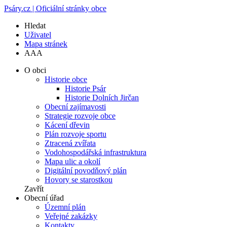
Psáry.cz | Oficiální stránky obce
Hledat
Uživatel
Mapa stránek
A
A
A
O obci
Historie obce
Historie Psár
Historie Dolních Jirčan
Obecní zajímavosti
Strategie rozvoje obce
Kácení dřevin
Plán rozvoje sportu
Ztracená zvířata
Vodohospodářská infrastruktura
Mapa ulic a okolí
Digitální povodňový plán
Hovory se starostkou
Zavřít
Obecní úřad
Územní plán
Veřejné zakázky
Kontakty