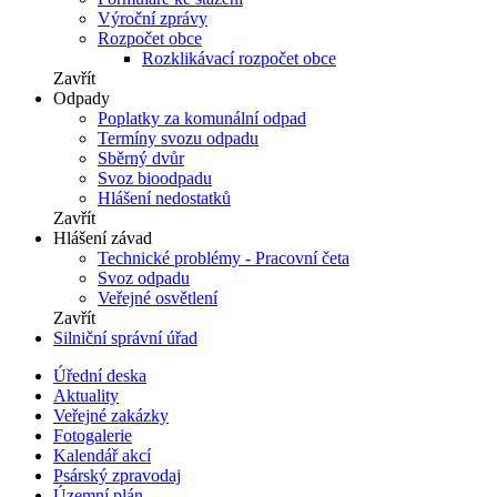
Výroční zprávy
Rozpočet obce
Rozklikávací rozpočet obce
Zavřít
Odpady
Poplatky za komunální odpad
Termíny svozu odpadu
Sběrný dvůr
Svoz bioodpadu
Hlášení nedostatků
Zavřít
Hlášení závad
Technické problémy - Pracovní četa
Svoz odpadu
Veřejné osvětlení
Zavřít
Silniční správní úřad
Úřední deska
Aktuality
Veřejné zakázky
Fotogalerie
Kalendář akcí
Psárský zpravodaj
Územní plán