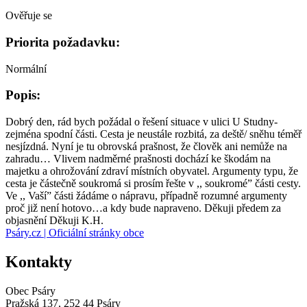
Ověřuje se
Priorita požadavku:
Normální
Popis:
Dobrý den, rád bych požádal o řešení situace v ulici U Studny-
zejména spodní části. Cesta je neustále rozbitá, za deště/ sněhu téměř
nesjízdná. Nyní je tu obrovská prašnost, že člověk ani nemůže na
zahradu… Vlivem nadměrné prašnosti dochází ke škodám na
majetku a ohrožování zdraví místních obyvatel. Argumenty typu, že
cesta je částečně soukromá si prosím řešte v ,, soukromé” části cesty.
Ve ,, Vaší” části žádáme o nápravu, případně rozumné argumenty
proč již není hotovo…a kdy bude napraveno. Děkuji předem za
objasnění Děkuji K.H.
Psáry.cz | Oficiální stránky obce
Kontakty
Obec Psáry
Pražská 137, 252 44 Psáry