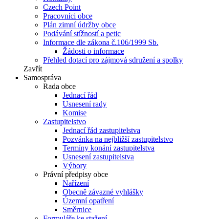
Czech Point
Pracovníci obce
Plán zimní údržby obce
Podávání stížností a petic
Informace dle zákona č.106/1999 Sb.
Žádosti o informace
Přehled dotací pro zájmová sdružení a spolky
Zavřít
Samospráva
Rada obce
Jednací řád
Usnesení rady
Komise
Zastupitelstvo
Jednací řád zastupitelstva
Pozvánka na nejbližší zastupitelstvo
Termíny konání zastupitelstva
Usnesení zastupitelstva
Výbory
Právní předpisy obce
Nařízení
Obecně závazné vyhlášky
Územní opatření
Směrnice
Formuláře ke stažení