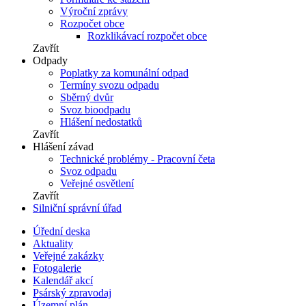
Výroční zprávy
Rozpočet obce
Rozklikávací rozpočet obce
Zavřít
Odpady
Poplatky za komunální odpad
Termíny svozu odpadu
Sběrný dvůr
Svoz bioodpadu
Hlášení nedostatků
Zavřít
Hlášení závad
Technické problémy - Pracovní četa
Svoz odpadu
Veřejné osvětlení
Zavřít
Silniční správní úřad
Úřední deska
Aktuality
Veřejné zakázky
Fotogalerie
Kalendář akcí
Psárský zpravodaj
Územní plán