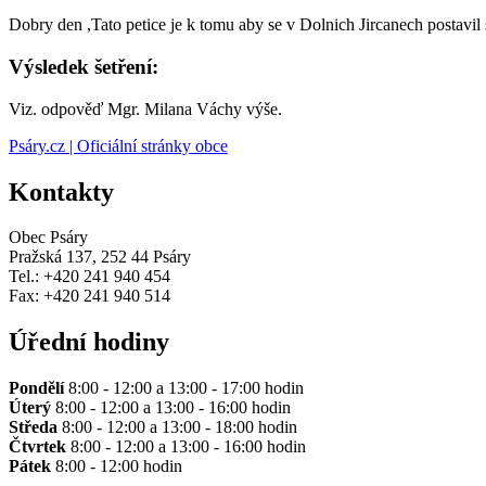
Dobry den ,Tato petice je k tomu aby se v Dolnich Jircanech postavil
Výsledek šetření:
Viz. odpověď Mgr. Milana Váchy výše.
Psáry.cz | Oficiální stránky obce
Kontakty
Obec Psáry
Pražská 137, 252 44 Psáry
Tel.: +420 241 940 454
Fax: +420 241 940 514
Úřední hodiny
Pondělí
8:00 - 12:00 a 13:00 - 17:00 hodin
Úterý
8:00 - 12:00 a 13:00 - 16:00 hodin
Středa
8:00 - 12:00 a 13:00 - 18:00 hodin
Čtvrtek
8:00 - 12:00 a 13:00 - 16:00 hodin
Pátek
8:00 - 12:00 hodin