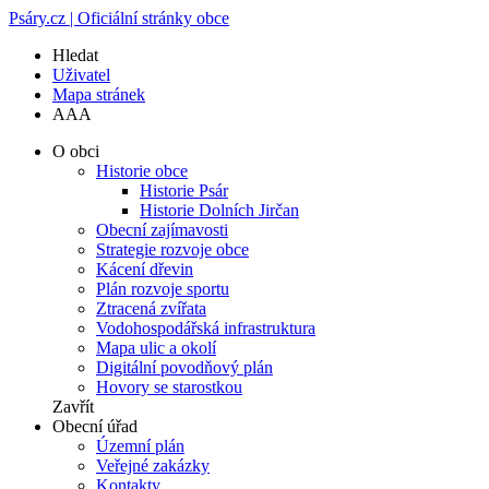
Psáry.cz | Oficiální stránky obce
Hledat
Uživatel
Mapa stránek
A
A
A
O obci
Historie obce
Historie Psár
Historie Dolních Jirčan
Obecní zajímavosti
Strategie rozvoje obce
Kácení dřevin
Plán rozvoje sportu
Ztracená zvířata
Vodohospodářská infrastruktura
Mapa ulic a okolí
Digitální povodňový plán
Hovory se starostkou
Zavřít
Obecní úřad
Územní plán
Veřejné zakázky
Kontakty