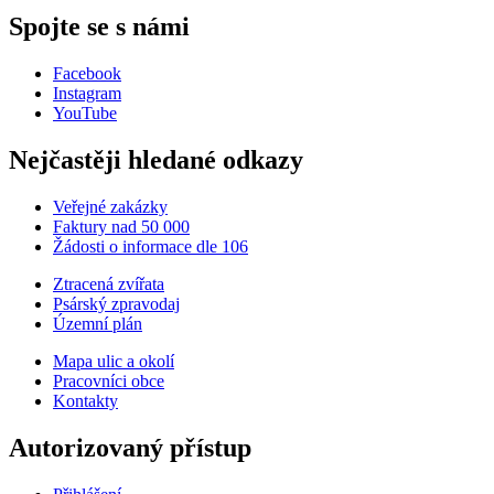
Spojte se s námi
Facebook
Instagram
YouTube
Nejčastěji hledané odkazy
Veřejné zakázky
Faktury nad 50 000
Žádosti o informace dle 106
Ztracená zvířata
Psárský zpravodaj
Územní plán
Mapa ulic a okolí
Pracovníci obce
Kontakty
Autorizovaný přístup