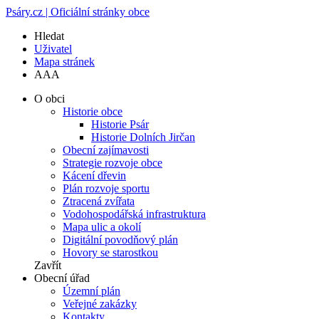
Psáry.cz | Oficiální stránky obce
Hledat
Uživatel
Mapa stránek
A
A
A
O obci
Historie obce
Historie Psár
Historie Dolních Jirčan
Obecní zajímavosti
Strategie rozvoje obce
Kácení dřevin
Plán rozvoje sportu
Ztracená zvířata
Vodohospodářská infrastruktura
Mapa ulic a okolí
Digitální povodňový plán
Hovory se starostkou
Zavřít
Obecní úřad
Územní plán
Veřejné zakázky
Kontakty