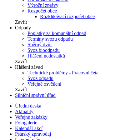
Výroční zprávy
Rozpočet obce
Rozklikávací rozpočet obce
Zavřít
Odpady
Poplatky za komunální odpad
Termíny svozu odpadu
Sběrný dvůr
Svoz bioodpadu
Hlášení nedostatků
Zavřít
Hlášení závad
Technické problémy - Pracovní četa
Svoz odpadu
Veřejné osvětlení
Zavřít
Silniční správní úřad
Úřední deska
Aktuality
Veřejné zakázky
Fotogalerie
Kalendář akcí
Psárský zpravodaj
Územní plán