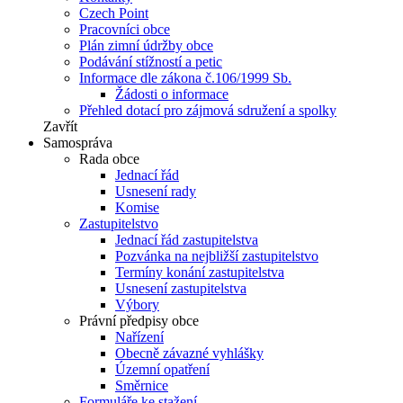
Czech Point
Pracovníci obce
Plán zimní údržby obce
Podávání stížností a petic
Informace dle zákona č.106/1999 Sb.
Žádosti o informace
Přehled dotací pro zájmová sdružení a spolky
Zavřít
Samospráva
Rada obce
Jednací řád
Usnesení rady
Komise
Zastupitelstvo
Jednací řád zastupitelstva
Pozvánka na nejbližší zastupitelstvo
Termíny konání zastupitelstva
Usnesení zastupitelstva
Výbory
Právní předpisy obce
Nařízení
Obecně závazné vyhlášky
Územní opatření
Směrnice
Formuláře ke stažení